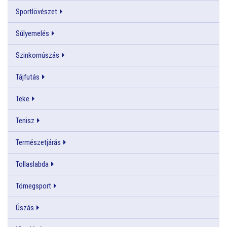
Sportlövészet
Súlyemelés
Szinkornúszás
Tájfutás
Teke
Tenisz
Természetjárás
Tollaslabda
Tömegsport
Úszás