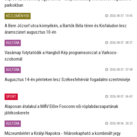
parkokban
KÖZLEMÉNYEK
2026.08.07. 10:45
A Bem József utca környékén, a Bartók Béla téren és Kisfaludon lesz
áramszünet augusztus 10-én
KULTÚRA
2026.08.07. 08:37
Vasárnap folytatódik a Hangból Kép programsorozat a Varkocs-
szobornál
KULTÚRA
2026.08.07. 07:08
Augusztus 14-én pénteken lesz Székesfehérvár fogadalmi szentmiséje
SPORT
2026.08.07. 06:42
Alaposan átalakul a MÁV Előre Foxconn női röplabdacsapatának
játékoskerete
KULTÚRA
2026.08.06. 20:23
Múzeumbérlet a Királyi Napokra - féláronkapható a kombinált jegy