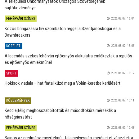
A Települési Önkormányzatok Országos Szövetségének
sajtóközleménye
FEHÉRVÁRI SZÍNES
2026.08.07. 16:04
Közös bringázásra hív szombaton reggel a Szentjánosbogár és a
Dawnbreakers
KÖZÉLET
2026.08.07. 15:03
A legendás székesfehérvári ejtőernyős alakulatra emlékeztek a repülős
és ejtőernyős emlékműnél
SPORT
2026.08.07. 13:17
Hokisok viadala – hat fiatal küzd meg a Volán-keretbe kerülésért
KÖZLEMÉNYEK
2026.08.07. 13:11
Kedd éjfélig meghosszabbították és másodfokúra mérséklik a
hőségriasztást
FEHÉRVÁRI SZÍNES
2026.08.07. 10:48
Sajnos az eredmény egyértelmű - talajnedvesség-méréseket végeztek a