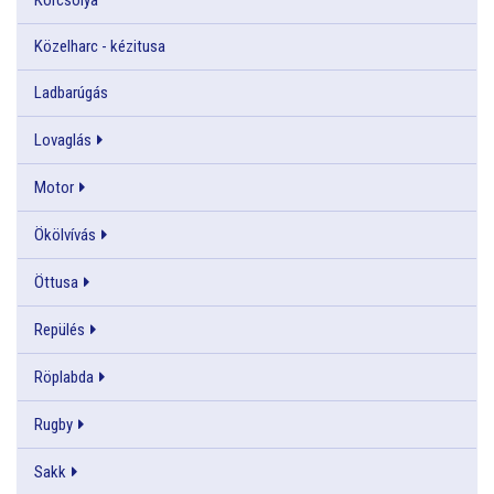
Közelharc - kézitusa
Ladbarúgás
Lovaglás
Motor
Ökölvívás
Öttusa
Repülés
Röplabda
Rugby
Sakk