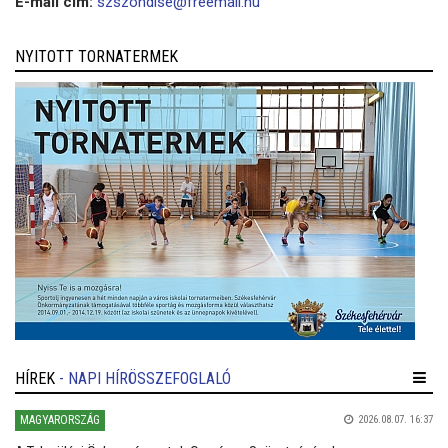
E-mail cím:
szszondise@freemail.hu
NYITOTT TORNATERMEK
HÍREK
- NAPI HÍRÖSSZEFOGLALÓ
MAGYARORSZÁG
2026.08.07. 16:37