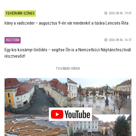
FEHÉRVÁRI SZÍNES
2026.08.06. 19:07
Irány a vadszeder – augusztus 9-én vár mindenkit a túrára Lencsés Rita
KULTÚRA
2026.08.06. 16:37
Egy kis kosárnyi törődés – segítse Ön is a Nemzetközi Néptáncfesztivál
résztvevőit!
TOVÁBBI HÍREK