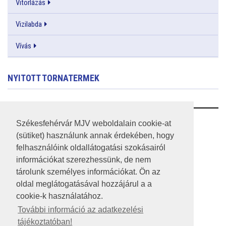
Vitorlázás
Vizilabda
Vívás
NYITOTT TORNATERMEK
RSS
Székesfehérvár MJV weboldalain cookie-at
(sütiket) használunk annak érdekében, hogy
A HONLAP 2017.03.31-I ÁLLAPOTA
felhasználóink oldallátogatási szokásairól
információkat szerezhessünk, de nem
JOGI NYILATKOZAT
tárolunk személyes információkat. Ön az
IMPRESSZUM
oldal meglátogatásával hozzájárul a a
cookie-k használatához.
MÉDIAAJÁNLAT
További információ az adatkezelési
tájékoztatóban!
KÖZÉRDEKŰ ADATOK