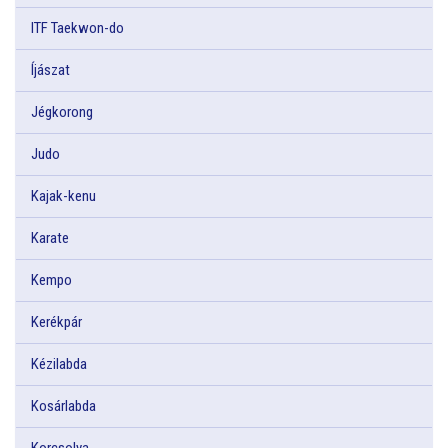
ITF Taekwon-do
Íjászat
Jégkorong
Judo
Kajak-kenu
Karate
Kempo
Kerékpár
Kézilabda
Kosárlabda
Korcsolya