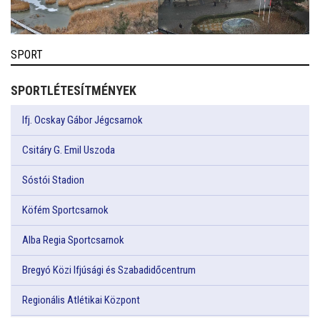
SPORT
SPORTLÉTESÍTMÉNYEK
Ifj. Ocskay Gábor Jégcsarnok
Csitáry G. Emil Uszoda
Sóstói Stadion
Köfém Sportcsarnok
Alba Regia Sportcsarnok
Bregyó Közi Ifjúsági és Szabadidőcentrum
Regionális Atlétikai Központ