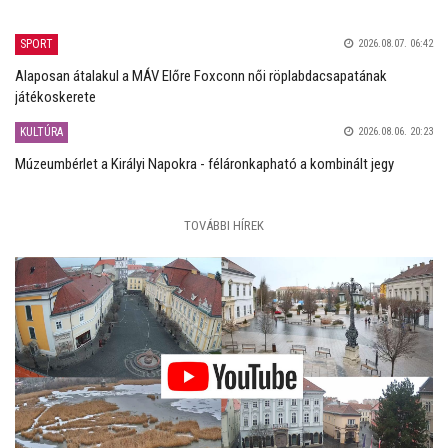
SPORT
2026.08.07. 06:42
Alaposan átalakul a MÁV Előre Foxconn női röplabdacsapatának
játékoskerete
KULTÚRA
2026.08.06. 20:23
Múzeumbérlet a Királyi Napokra - féláronkapható a kombinált jegy
TOVÁBBI HÍREK