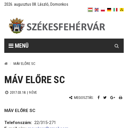
2026. augusztus 08. László, Domonkos
Keresés
MENÜ
MÁV ELŐRE SC
MÁV ELŐRE SC
2017.03.18. |
9 ÉVE
MEGOSZTÁS:
MÁV ELŐRE SC
Telefonszám:
22/315-271