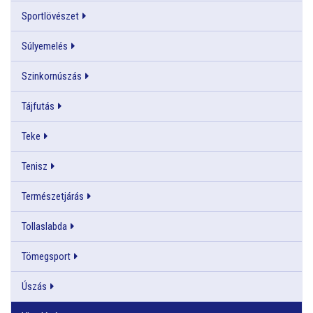
Sportlövészet
Súlyemelés
Szinkornúszás
Tájfutás
Teke
Tenisz
Természetjárás
Tollaslabda
Tömegsport
Úszás