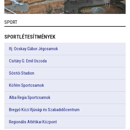
SPORT
SPORTLÉTESÍTMÉNYEK
Ifj. Ocskay Gábor Jégcsarnok
Csitáry G. Emil Uszoda
Sóstói Stadion
Köfém Sportcsarnok
Alba Regia Sportcsarnok
Bregyó Közi Ifjúsági és Szabadidőcentrum
Regionális Atlétikai Központ