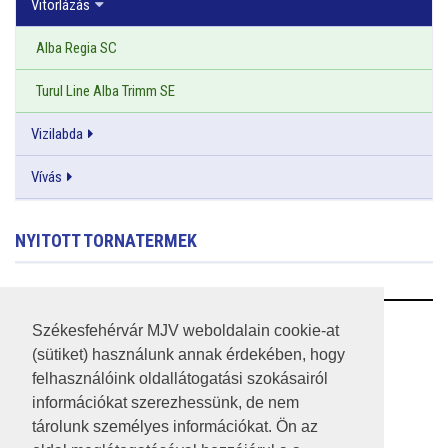
Vitorlázás
Alba Regia SC
Turul Line Alba Trimm SE
Vizilabda
Vívás
NYITOTT TORNATERMEK
RSS
Székesfehérvár MJV weboldalain cookie-at
(sütiket) használunk annak érdekében, hogy
A HONLAP 2017.03.31-I ÁLLAPOTA
felhasználóink oldallátogatási szokásairól
információkat szerezhessünk, de nem
JOGI NYILATKOZAT
tárolunk személyes információkat. Ön az