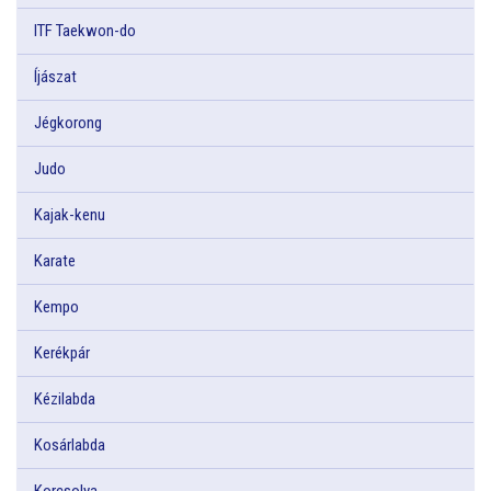
ITF Taekwon-do
Íjászat
Jégkorong
Judo
Kajak-kenu
Karate
Kempo
Kerékpár
Kézilabda
Kosárlabda
Korcsolya