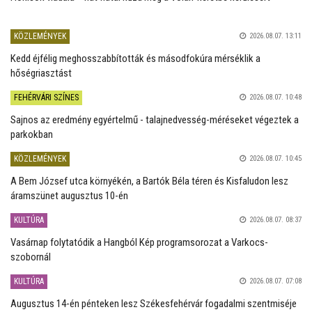
KÖZLEMÉNYEK
2026.08.07. 13:11
Kedd éjfélig meghosszabbították és másodfokúra mérséklik a
hőségriasztást
FEHÉRVÁRI SZÍNES
2026.08.07. 10:48
Sajnos az eredmény egyértelmű - talajnedvesség-méréseket végeztek a
parkokban
KÖZLEMÉNYEK
2026.08.07. 10:45
A Bem József utca környékén, a Bartók Béla téren és Kisfaludon lesz
áramszünet augusztus 10-én
KULTÚRA
2026.08.07. 08:37
Vasárnap folytatódik a Hangból Kép programsorozat a Varkocs-
szobornál
KULTÚRA
2026.08.07. 07:08
Augusztus 14-én pénteken lesz Székesfehérvár fogadalmi szentmiséje