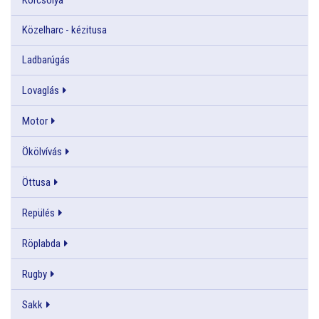
Közelharc - kézitusa
Ladbarúgás
Lovaglás
Motor
Ökölvívás
Öttusa
Repülés
Röplabda
Rugby
Sakk