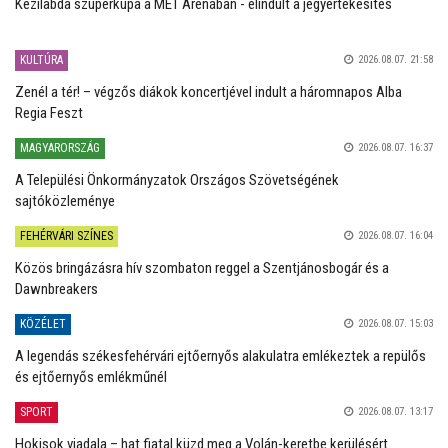
Kézilabda szuperkupa a MET Arénában - elindult a jegyértékesítés
KULTÚRA
2026.08.07. 21:58
Zenél a tér! – végzős diákok koncertjével indult a háromnapos Alba
Regia Feszt
MAGYARORSZÁG
2026.08.07. 16:37
A Települési Önkormányzatok Országos Szövetségének
sajtóközleménye
FEHÉRVÁRI SZÍNES
2026.08.07. 16:04
Közös bringázásra hív szombaton reggel a Szentjánosbogár és a
Dawnbreakers
KÖZÉLET
2026.08.07. 15:03
A legendás székesfehérvári ejtőernyős alakulatra emlékeztek a repülős
és ejtőernyős emlékműnél
SPORT
2026.08.07. 13:17
Hokisok viadala – hat fiatal küzd meg a Volán-keretbe kerülésért