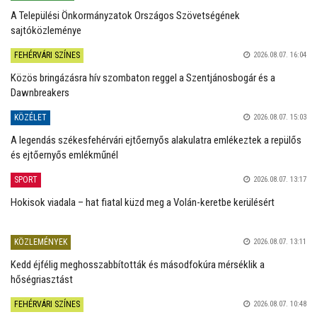
A Települési Önkormányzatok Országos Szövetségének
sajtóközleménye
FEHÉRVÁRI SZÍNES
2026.08.07. 16:04
Közös bringázásra hív szombaton reggel a Szentjánosbogár és a
Dawnbreakers
KÖZÉLET
2026.08.07. 15:03
A legendás székesfehérvári ejtőernyős alakulatra emlékeztek a repülős
és ejtőernyős emlékműnél
SPORT
2026.08.07. 13:17
Hokisok viadala – hat fiatal küzd meg a Volán-keretbe kerülésért
KÖZLEMÉNYEK
2026.08.07. 13:11
Kedd éjfélig meghosszabbították és másodfokúra mérséklik a
hőségriasztást
FEHÉRVÁRI SZÍNES
2026.08.07. 10:48