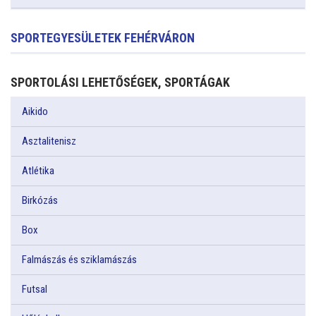
SPORTEGYESÜLETEK FEHÉRVÁRON
SPORTOLÁSI LEHETŐSÉGEK, SPORTÁGAK
Aikido
Asztalitenisz
Atlétika
Birkózás
Box
Falmászás és sziklamászás
Futsal