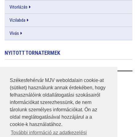
Vitorlázás
Vizilabda
Vívás
NYITOTT TORNATERMEK
RSS
Székesfehérvár MJV weboldalain cookie-at
(sütiket) használunk annak érdekében, hogy
A HONLAP 2017.03.31-I ÁLLAPOTA
felhasználóink oldallátogatási szokásairól
információkat szerezhessünk, de nem
JOGI NYILATKOZAT
tárolunk személyes információkat. Ön az
IMPRESSZUM
oldal meglátogatásával hozzájárul a a
cookie-k használatához.
MÉDIAAJÁNLAT
További információ az adatkezelési