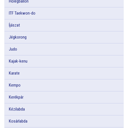
Hőlégballon
ITF Taekwon-do
Íjászat
Jégkorong
Judo
Kajak-kenu
Karate
Kempo
Kerékpár
Kézilabda
Kosárlabda