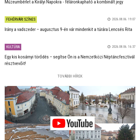
Múzeumbérlet a Királyi Napokra - féláronkapható a kombinált jegy
FEHÉRVÁRI SZÍNES
2026.08.06. 19:07
Irány a vadszeder – augusztus 9-én vár mindenkit a túrára Lencsés Rita
KULTÚRA
2026.08.06. 16:37
Egy kis kosárnyi törődés – segítse Ön is a Nemzetközi Néptáncfesztivál
résztvevőit!
TOVÁBBI HÍREK