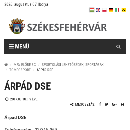
2026. augusztus 07. Ibolya
Keresés
MENÜ
MÁV ELŐRE SC
SPORTOLÁSI LEHETŐSÉGEK, SPORTÁGAK
TÖMEGSPORT
ÁRPÁD DSE
ÁRPÁD DSE
2017.03.18. |
9 ÉVE
MEGOSZTÁS:
Árpád DSE
Telefonszám:
22/315-369