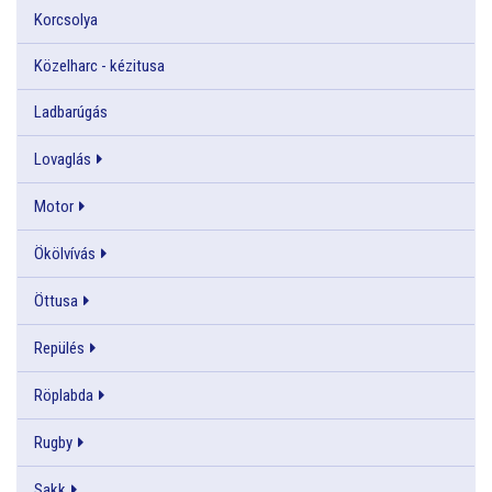
Korcsolya
Közelharc - kézitusa
Ladbarúgás
Lovaglás
Motor
Ökölvívás
Öttusa
Repülés
Röplabda
Rugby
Sakk