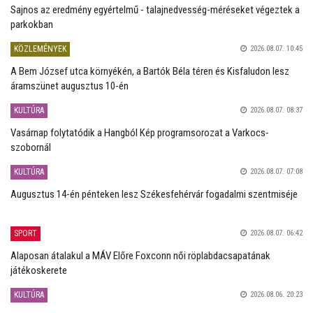
Sajnos az eredmény egyértelmű - talajnedvesség-méréseket végeztek a
parkokban
KÖZLEMÉNYEK
2026.08.07. 10:45
A Bem József utca környékén, a Bartók Béla téren és Kisfaludon lesz
áramszünet augusztus 10-én
KULTÚRA
2026.08.07. 08:37
Vasárnap folytatódik a Hangból Kép programsorozat a Varkocs-
szobornál
KULTÚRA
2026.08.07. 07:08
Augusztus 14-én pénteken lesz Székesfehérvár fogadalmi szentmiséje
SPORT
2026.08.07. 06:42
Alaposan átalakul a MÁV Előre Foxconn női röplabdacsapatának
játékoskerete
KULTÚRA
2026.08.06. 20:23