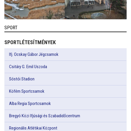
SPORT
SPORTLÉTESÍTMÉNYEK
Ifj. Ocskay Gábor Jégcsarnok
Csitáry G. Emil Uszoda
Sóstói Stadion
Köfém Sportcsarnok
Alba Regia Sportcsarnok
Bregyó Közi Ifjúsági és Szabadidőcentrum
Regionális Atlétikai Központ