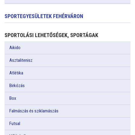
SPORTEGYESÜLETEK FEHÉRVÁRON
SPORTOLÁSI LEHETŐSÉGEK, SPORTÁGAK
Aikido
Asztalitenisz
Atlétika
Birkózás
Box
Falmászás és sziklamászás
Futsal