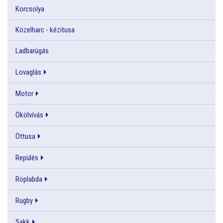
Korcsolya
Közelharc - kézitusa
Ladbarúgás
Lovaglás
Motor
Ökölvívás
Öttusa
Repülés
Röplabda
Rugby
Sakk