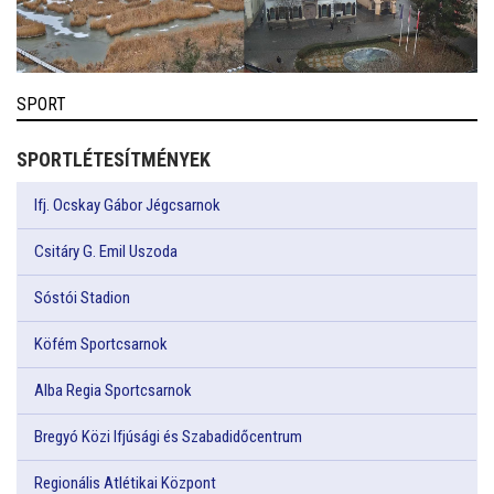
SPORT
SPORTLÉTESÍTMÉNYEK
Ifj. Ocskay Gábor Jégcsarnok
Csitáry G. Emil Uszoda
Sóstói Stadion
Köfém Sportcsarnok
Alba Regia Sportcsarnok
Bregyó Közi Ifjúsági és Szabadidőcentrum
Regionális Atlétikai Központ