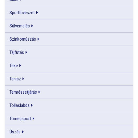
Sportlövészet
Súlyemelés
Szinkornúszás
Tájfutás
Teke
Tenisz
Természetjárás
Tollaslabda
Tömegsport
Úszás