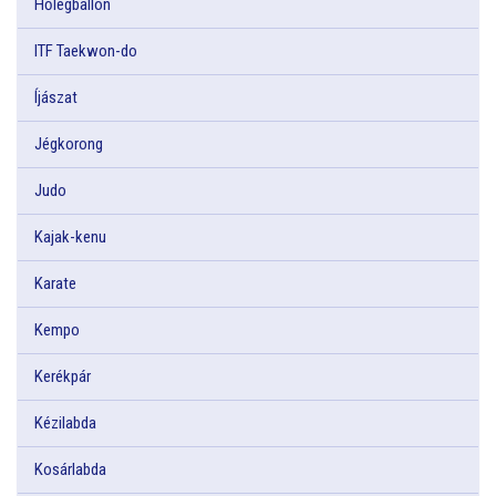
Hőlégballon
ITF Taekwon-do
Íjászat
Jégkorong
Judo
Kajak-kenu
Karate
Kempo
Kerékpár
Kézilabda
Kosárlabda