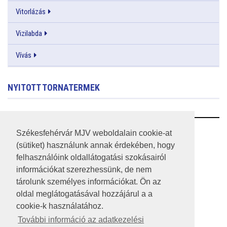
Vitorlázás
Vizilabda
Vívás
NYITOTT TORNATERMEK
RSS
Székesfehérvár MJV weboldalain cookie-at
(sütiket) használunk annak érdekében, hogy
A HONLAP 2017.03.31-I ÁLLAPOTA
felhasználóink oldallátogatási szokásairól
információkat szerezhessünk, de nem
JOGI NYILATKOZAT
tárolunk személyes információkat. Ön az
IMPRESSZUM
oldal meglátogatásával hozzájárul a a
cookie-k használatához.
MÉDIAAJÁNLAT
További információ az adatkezelési