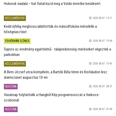
Hokisok viadala – hat fiatal küzd meg a Volán-keretbe kerülésért
KÖZLEMÉNYEK
2026.08.07. 13:11
Kedd éjfélig meghosszabbították és másodfokúra mérséklik a
hőségriasztást
FEHÉRVÁRI SZÍNES
2026.08.07. 10:48
Sajnos az eredmény egyértelmű - talajnedvesség-méréseket végeztek a
parkokban
KÖZLEMÉNYEK
2026.08.07. 10:45
A Bem József utca környékén, a Bartók Béla téren és Kisfaludon lesz
áramszünet augusztus 10-én
KULTÚRA
2026.08.07. 08:37
Vasárnap folytatódik a Hangból Kép programsorozat a Varkocs-
szobornál
KULTÚRA
2026.08.07. 07:08