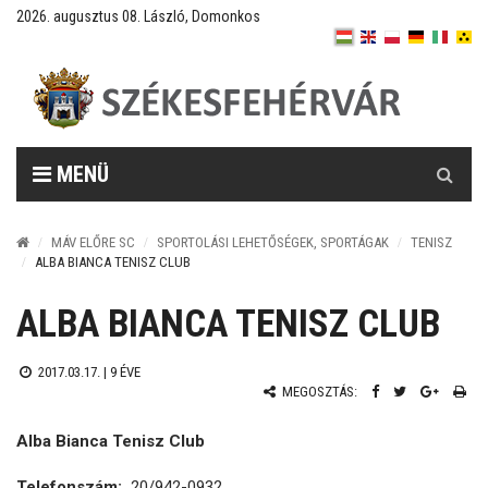
2026. augusztus 08. László, Domonkos
Keresés
MENÜ
MÁV ELŐRE SC
SPORTOLÁSI LEHETŐSÉGEK, SPORTÁGAK
TENISZ
ALBA BIANCA TENISZ CLUB
ALBA BIANCA TENISZ CLUB
2017.03.17. |
9 ÉVE
MEGOSZTÁS:
Alba Bianca Tenisz Club
Telefonszám:
20/942-0932