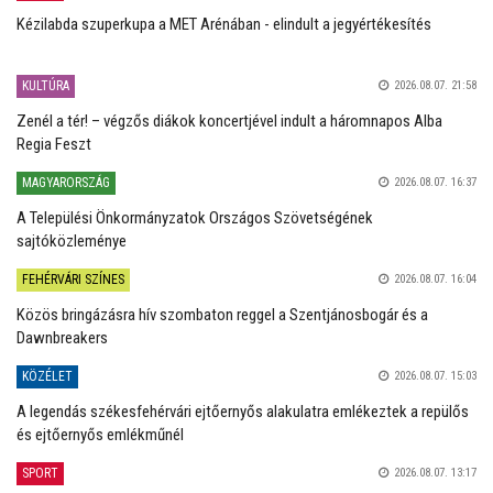
Kézilabda szuperkupa a MET Arénában - elindult a jegyértékesítés
KULTÚRA
2026.08.07. 21:58
Zenél a tér! – végzős diákok koncertjével indult a háromnapos Alba
Regia Feszt
MAGYARORSZÁG
2026.08.07. 16:37
A Települési Önkormányzatok Országos Szövetségének
sajtóközleménye
FEHÉRVÁRI SZÍNES
2026.08.07. 16:04
Közös bringázásra hív szombaton reggel a Szentjánosbogár és a
Dawnbreakers
KÖZÉLET
2026.08.07. 15:03
A legendás székesfehérvári ejtőernyős alakulatra emlékeztek a repülős
és ejtőernyős emlékműnél
SPORT
2026.08.07. 13:17