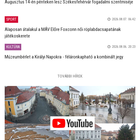
Augusztus 14-én pénteken lesz Székesfehérvár fogadalmi szentmiséje
SPORT
2026.08.07. 06:42
Alaposan átalakul a MÁV Előre Foxconn női röplabdacsapatának
játékoskerete
KULTÚRA
2026.08.06. 20:23
Múzeumbérlet a Királyi Napokra - féláronkapható a kombinált jegy
TOVÁBBI HÍREK