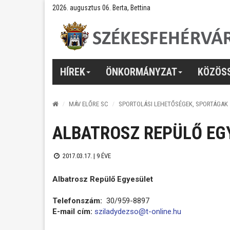
2026. augusztus 06. Berta, Bettina
HÍREK
ÖNKORMÁNYZAT
KÖZÖS
MÁV ELŐRE SC
SPORTOLÁSI LEHETŐSÉGEK, SPORTÁGAK
ALBATROSZ REPÜLŐ EG
2017.03.17. |
9 ÉVE
Albatrosz Repülő Egyesület
Telefonszám:
30/959-8897
E-mail cím:
sziladydezso@t-online.hu