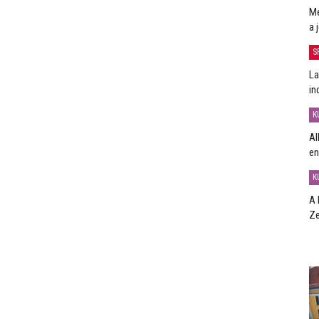
Me
a 
S
La
in
K
Al
en
K
A 
Ze