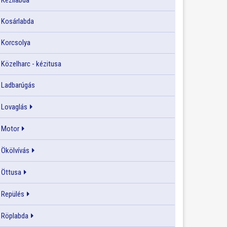
Kézilabda
Kosárlabda
Korcsolya
Közelharc - kézitusa
Ladbarúgás
Lovaglás
Motor
Ökölvívás
Öttusa
Repülés
Röplabda