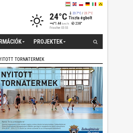
24°C
23.7°C
/
23.7°C
Tiszta égbolt
1.44
238°
km/h
Frissítve: 03:55
Keresés
ORMÁCIÓK
PROJEKTEK
YITOTT TORNATERMEK