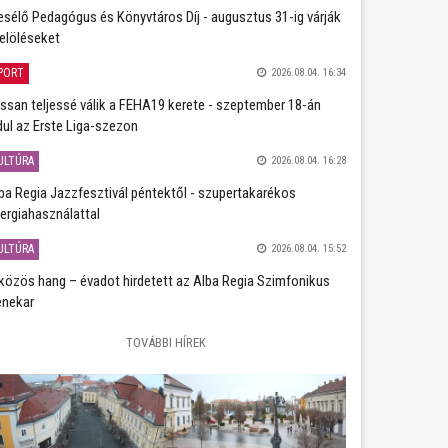
sélő Pedagógus és Könyvtáros Díj - augusztus 31-ig várják
jelöléseket
PORT
2026.08.04. 16:34
ssan teljessé válik a FEHA19 kerete - szeptember 18-án
dul az Erste Liga-szezon
ULTÚRA
2026.08.04. 16:28
ba Regia Jazzfesztivál péntektől - szupertakarékos
ergiahasználattal
ULTÚRA
2026.08.04. 15:52
közös hang – évadot hirdetett az Alba Regia Szimfonikus
nekar
TOVÁBBI HÍREK