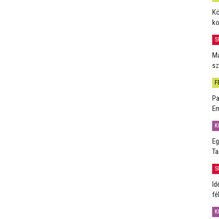
Kö
ko
S
Má
sz
F
Pa
Em
K
Eg
Ta
S
Id
fé
K