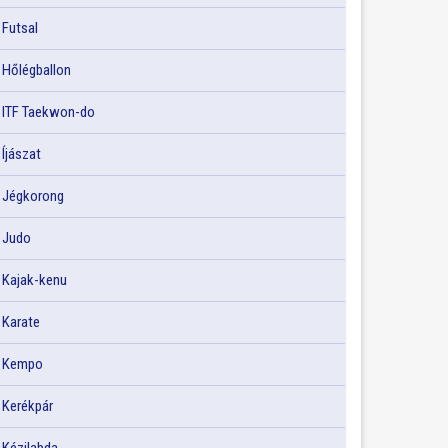
Futsal
Hőlégballon
ITF Taekwon-do
Íjászat
Jégkorong
Judo
Kajak-kenu
Karate
Kempo
Kerékpár