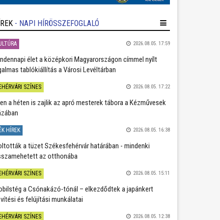
ÍREK
- NAPI HÍRÖSSZEFOGLALÓ
ULTÚRA
2026.08.05. 17:59
ndennapi élet a középkori Magyarországon címmel nyílt
galmas tablókiállítás a Városi Levéltárban
EHÉRVÁRI SZÍNES
2026.08.05. 17:22
en a héten is zajlik az apró mesterek tábora a Kézművesek
ázában
ÉK HÍREK
2026.08.05. 16:38
oltották a tüzet Székesfehérvár határában - mindenki
sszamehetett az otthonába
EHÉRVÁRI SZÍNES
2026.08.05. 15:11
bilstég a Csónakázó-tónál – elkezdődtek a japánkert
vítési és felújítási munkálatai
EHÉRVÁRI SZÍNES
2026.08.05. 12:38