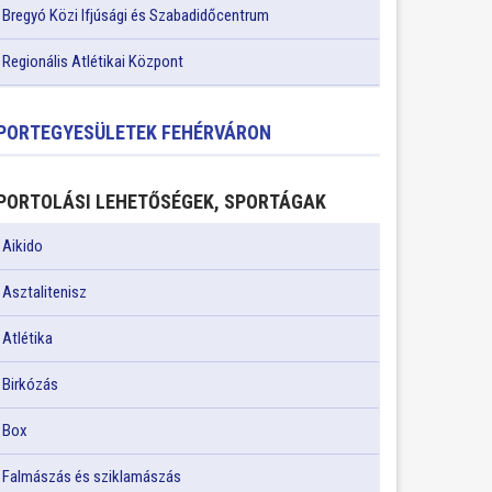
Bregyó Közi Ifjúsági és Szabadidőcentrum
Regionális Atlétikai Központ
PORTEGYESÜLETEK FEHÉRVÁRON
PORTOLÁSI LEHETŐSÉGEK, SPORTÁGAK
Aikido
Asztalitenisz
Atlétika
Birkózás
Box
Falmászás és sziklamászás