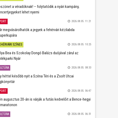
szönet a véradóknak! – folytatódik a nyári kampány,
ncertjegyeket lehet nyerni
PORT
2026.08.05. 11:21
r megvásárolhatók a jegyek a fehérvári kézilabda
uperkupára
EHÉRVÁRI SZÍNES
2026.08.05. 10:25
lya Bea és Szokolay Dongó Balázs duójával zárul az
lékparki Nyár
ULTÚRA
2026.08.05. 08:33
y héttel később nyit a Széna Téri és a Zsolt Utcai
gkönyvtár
PORT
2026.08.05. 06:47
én augusztus 20-án is várják a futás kedvelőit a Bence-hegyi
lmaratonon
ULTÚRA
2026.08.05. 06:31