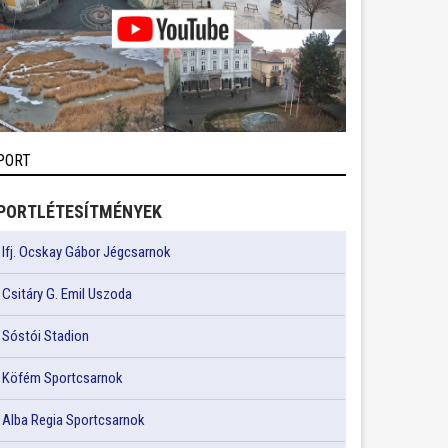
PORT
PORTLÉTESÍTMÉNYEK
Ifj. Ocskay Gábor Jégcsarnok
Csitáry G. Emil Uszoda
Sóstói Stadion
Köfém Sportcsarnok
Alba Regia Sportcsarnok