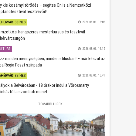
y kis kosárnyi törődés – segítse Ön is a Nemzetközi
ptáncfesztivál résztvevőit!
EHÉRVÁRI SZÍNES
2026.08.06. 16:03
mzetközi hangszeres mesterkurzus és fesztivál
hérvárcsurgón
ULTÚRA
2026.08.06. 14:19
zz minden mennyiségben, minden stílusban! – már készül az
ba Regia Feszt színpada
EHÉRVÁRI SZÍNES
2026.08.06. 13:41
rályok a Belvárosban - 18 órakor indul a Vörösmarty
ínháztól a szombati menet
TOVÁBBI HÍREK