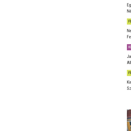
Eg
Né
F
Ne
Fe
K
Ja
Al
F
Ki
Sz