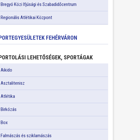
Bregyó Közi Ifjúsági és Szabadidőcentrum
Regionális Atlétikai Központ
PORTEGYESÜLETEK FEHÉRVÁRON
PORTOLÁSI LEHETŐSÉGEK, SPORTÁGAK
Aikido
Asztalitenisz
Atlétika
Birkózás
Box
Falmászás és sziklamászás