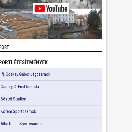
PORT
PORTLÉTESÍTMÉNYEK
Ifj. Ocskay Gábor Jégcsarnok
Csitáry G. Emil Uszoda
Sóstói Stadion
Köfém Sportcsarnok
Alba Regia Sportcsarnok