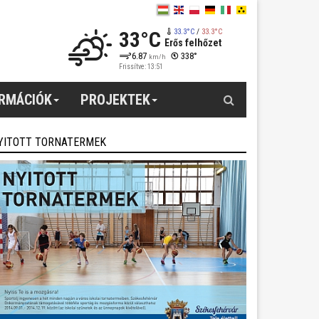
33°C
33.3°C
/
33.3°C
Erős felhőzet
6.87
338°
km/h
Frissítve: 13:51
Keresés
ORMÁCIÓK
PROJEKTEK
YITOTT TORNATERMEK