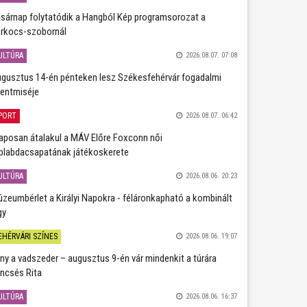
sárnap folytatódik a Hangból Kép programsorozat a
rkocs-szobornál
ULTÚRA
2026.08.07. 07:08
gusztus 14-én pénteken lesz Székesfehérvár fogadalmi
entmiséje
PORT
2026.08.07. 06:42
aposan átalakul a MÁV Előre Foxconn női
plabdacsapatának játékoskerete
ULTÚRA
2026.08.06. 20:23
zeumbérlet a Királyi Napokra - féláronkapható a kombinált
gy
EHÉRVÁRI SZÍNES
2026.08.06. 19:07
ány a vadszeder – augusztus 9-én vár mindenkit a túrára
ncsés Rita
ULTÚRA
2026.08.06. 16:37