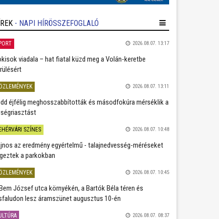
ÍREK
- NAPI HÍRÖSSZEFOGLALÓ
PORT
2026.08.07. 13:17
kisok viadala – hat fiatal küzd meg a Volán-keretbe
rülésért
ÖZLEMÉNYEK
2026.08.07. 13:11
dd éjfélig meghosszabbították és másodfokúra mérséklik a
ségriasztást
EHÉRVÁRI SZÍNES
2026.08.07. 10:48
jnos az eredmény egyértelmű - talajnedvesség-méréseket
geztek a parkokban
ÖZLEMÉNYEK
2026.08.07. 10:45
Bem József utca környékén, a Bartók Béla téren és
sfaludon lesz áramszünet augusztus 10-én
ULTÚRA
2026.08.07. 08:37