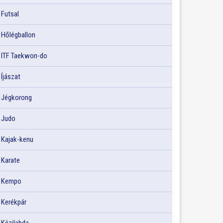
Futsal
Hőlégballon
ITF Taekwon-do
Íjászat
Jégkorong
Judo
Kajak-kenu
Karate
Kempo
Kerékpár