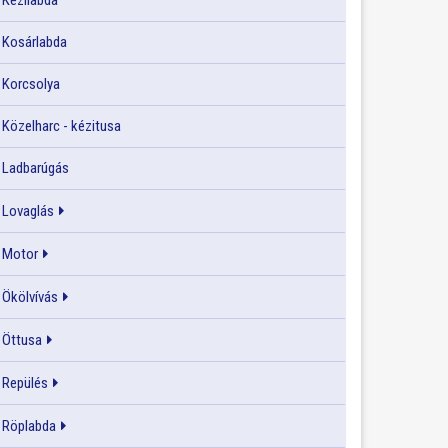
Kézilabda
Kosárlabda
Korcsolya
Közelharc - kézitusa
Ladbarúgás
Lovaglás
Motor
Ökölvívás
Öttusa
Repülés
Röplabda