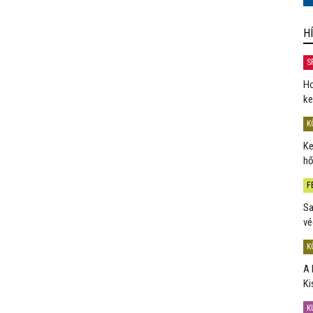
H
S
Ho
ke
K
Ke
hő
F
Sa
vé
K
A 
Ki
K