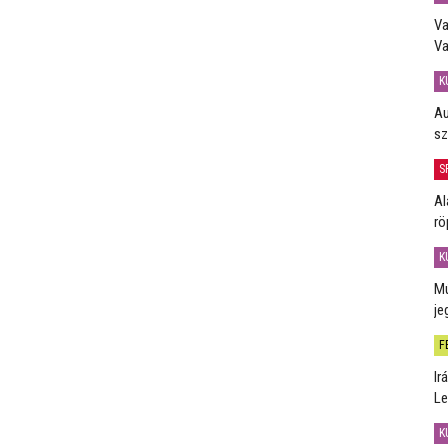
Va
Va
K
Au
sz
S
Al
rö
K
Mú
je
F
Ir
Le
K