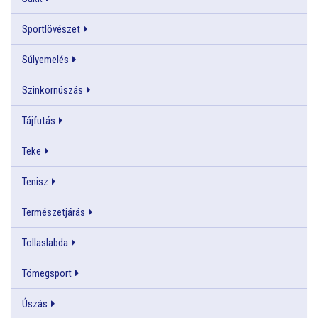
Sportlövészet
Súlyemelés
Szinkornúszás
Tájfutás
Teke
Tenisz
Természetjárás
Tollaslabda
Tömegsport
Úszás