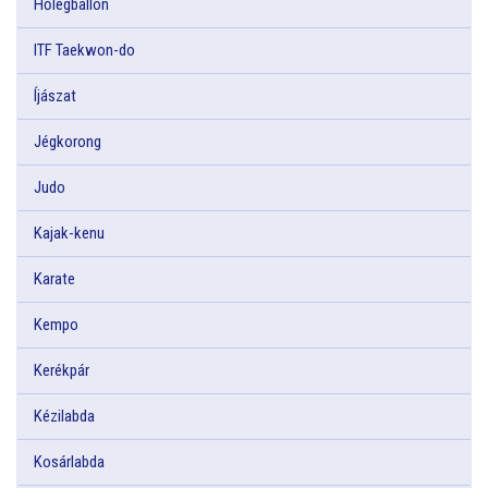
Hőlégballon
ITF Taekwon-do
Íjászat
Jégkorong
Judo
Kajak-kenu
Karate
Kempo
Kerékpár
Kézilabda
Kosárlabda