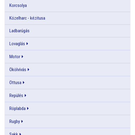
Korcsolya
Közelharc - kézitusa
Ladbarúgás
Lovaglás
Motor
Ökölvívás
Öttusa
Repülés
Röplabda
Rugby
Sakk