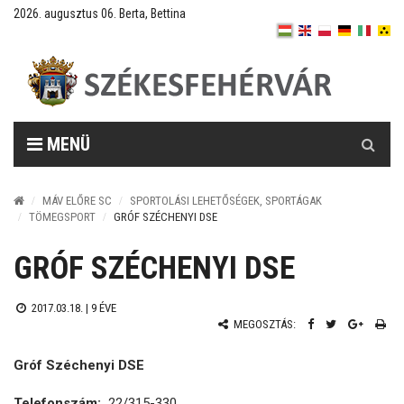
2026. augusztus 06. Berta, Bettina
Keresés
MENÜ
MÁV ELŐRE SC
SPORTOLÁSI LEHETŐSÉGEK, SPORTÁGAK
TÖMEGSPORT
GRÓF SZÉCHENYI DSE
GRÓF SZÉCHENYI DSE
2017.03.18. |
9 ÉVE
MEGOSZTÁS:
Gróf Széchenyi DSE
Telefonszám:
22/315-330