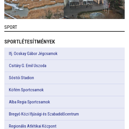
SPORT
SPORTLÉTESÍTMÉNYEK
Ifj. Ocskay Gábor Jégcsarnok
Csitáry G. Emil Uszoda
Sóstói Stadion
Köfém Sportcsarnok
Alba Regia Sportcsarnok
Bregyó Közi Ifjúsági és Szabadidőcentrum
Regionális Atlétikai Központ