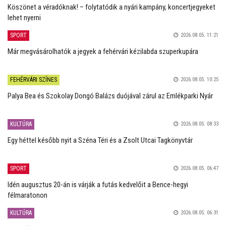
Köszönet a véradóknak! – folytatódik a nyári kampány, koncertjegyeket
lehet nyerni
SPORT
2026.08.05. 11:21
Már megvásárolhatók a jegyek a fehérvári kézilabda szuperkupára
FEHÉRVÁRI SZÍNES
2026.08.05. 10:25
Palya Bea és Szokolay Dongó Balázs duójával zárul az Emlékparki Nyár
KULTÚRA
2026.08.05. 08:33
Egy héttel később nyit a Széna Téri és a Zsolt Utcai Tagkönyvtár
SPORT
2026.08.05. 06:47
Idén augusztus 20-án is várják a futás kedvelőit a Bence-hegyi
félmaratonon
KULTÚRA
2026.08.05. 06:31