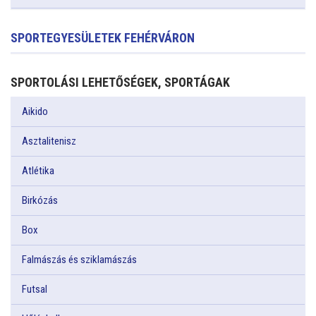
SPORTEGYESÜLETEK FEHÉRVÁRON
SPORTOLÁSI LEHETŐSÉGEK, SPORTÁGAK
Aikido
Asztalitenisz
Atlétika
Birkózás
Box
Falmászás és sziklamászás
Futsal