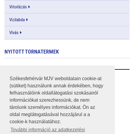
Vitorlázás
Vizilabda
Vívás
NYITOTT TORNATERMEK
RSS
Székesfehérvár MJV weboldalain cookie-at
(sütiket) használunk annak érdekében, hogy
A HONLAP 2017.03.31-I ÁLLAPOTA
felhasználóink oldallátogatási szokásairól
információkat szerezhessünk, de nem
JOGI NYILATKOZAT
tárolunk személyes információkat. Ön az
IMPRESSZUM
oldal meglátogatásával hozzájárul a a
cookie-k használatához.
MÉDIAAJÁNLAT
További információ az adatkezelési