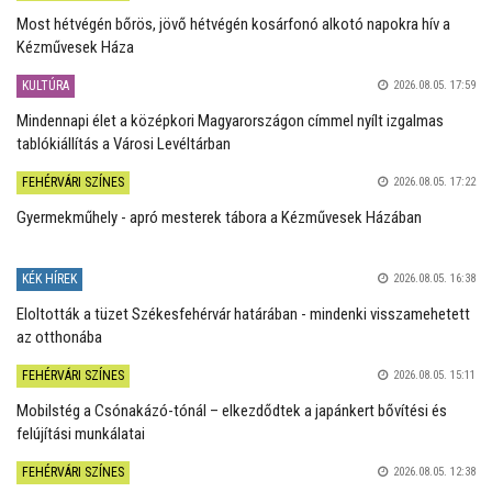
Most hétvégén bőrös, jövő hétvégén kosárfonó alkotó napokra hív a
Kézművesek Háza
KULTÚRA
2026.08.05. 17:59
Mindennapi élet a középkori Magyarországon címmel nyílt izgalmas
tablókiállítás a Városi Levéltárban
FEHÉRVÁRI SZÍNES
2026.08.05. 17:22
Gyermekműhely - apró mesterek tábora a Kézművesek Házában
KÉK HÍREK
2026.08.05. 16:38
Eloltották a tüzet Székesfehérvár határában - mindenki visszamehetett
az otthonába
FEHÉRVÁRI SZÍNES
2026.08.05. 15:11
Mobilstég a Csónakázó-tónál – elkezdődtek a japánkert bővítési és
felújítási munkálatai
FEHÉRVÁRI SZÍNES
2026.08.05. 12:38