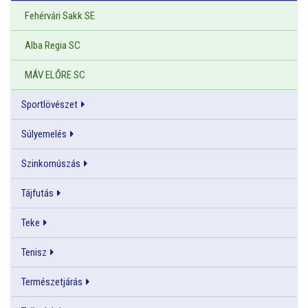
Fehérvári Sakk SE
Alba Regia SC
MÁV ELŐRE SC
Sportlövészet
Súlyemelés
Szinkornúszás
Tájfutás
Teke
Tenisz
Természetjárás