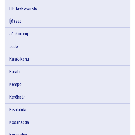
ITF Taekwon-do
Íjászat
Jégkorong
Judo
Kajak-kenu
Karate
Kempo
Kerékpár
Kézilabda
Kosárlabda
Korcsolya