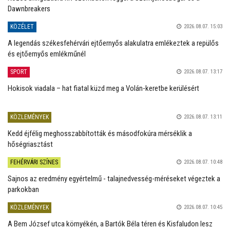
Dawnbreakers
KÖZÉLET
2026.08.07. 15:03
A legendás székesfehérvári ejtőernyős alakulatra emlékeztek a repülős
és ejtőernyős emlékműnél
SPORT
2026.08.07. 13:17
Hokisok viadala – hat fiatal küzd meg a Volán-keretbe kerülésért
KÖZLEMÉNYEK
2026.08.07. 13:11
Kedd éjfélig meghosszabbították és másodfokúra mérséklik a
hőségriasztást
FEHÉRVÁRI SZÍNES
2026.08.07. 10:48
Sajnos az eredmény egyértelmű - talajnedvesség-méréseket végeztek a
parkokban
KÖZLEMÉNYEK
2026.08.07. 10:45
A Bem József utca környékén, a Bartók Béla téren és Kisfaludon lesz