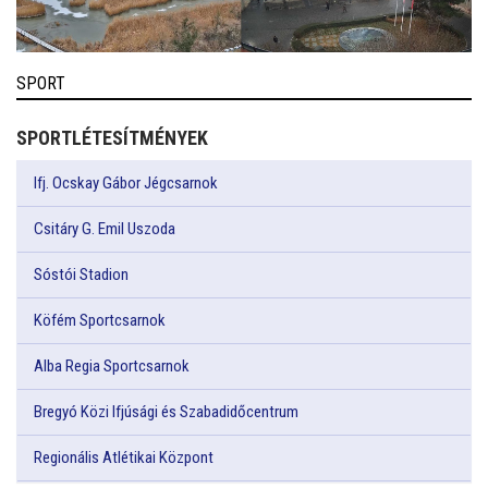
SPORT
SPORTLÉTESÍTMÉNYEK
Ifj. Ocskay Gábor Jégcsarnok
Csitáry G. Emil Uszoda
Sóstói Stadion
Köfém Sportcsarnok
Alba Regia Sportcsarnok
Bregyó Közi Ifjúsági és Szabadidőcentrum
Regionális Atlétikai Központ