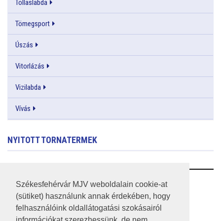
Tollaslabda
Tömegsport
Úszás
Vitorlázás
Vizilabda
Vívás
NYITOTT TORNATERMEK
RSS
Székesfehérvár MJV weboldalain cookie-at
(sütiket) használunk annak érdekében, hogy
A HONLAP 2017.03.31-I ÁLLAPOTA
felhasználóink oldallátogatási szokásairól
információkat szerezhessünk, de nem