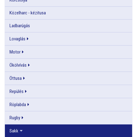
Közelharc - kézitusa
Ladbarúgás
Lovaglás
Motor
Ökölvívás
Öttusa
Repülés
Röplabda
Rugby
Sakk