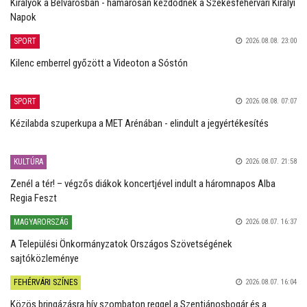
Királyok a Belvárosban - hamarosan kezdődnek a Székesfehérvári Királyi
Napok
SPORT
2026.08.08. 23:00
Kilenc emberrel győzött a Videoton a Sóstón
SPORT
2026.08.08. 07:07
Kézilabda szuperkupa a MET Arénában - elindult a jegyértékesítés
KULTÚRA
2026.08.07. 21:58
Zenél a tér! – végzős diákok koncertjével indult a háromnapos Alba
Regia Feszt
MAGYARORSZÁG
2026.08.07. 16:37
A Települési Önkormányzatok Országos Szövetségének
sajtóközleménye
FEHÉRVÁRI SZÍNES
2026.08.07. 16:04
Közös bringázásra hív szombaton reggel a Szentjánosbogár és a