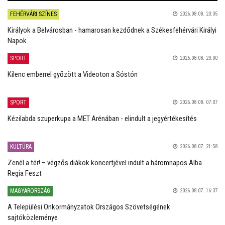
FEHÉRVÁRI SZÍNES
2026.08.08. 23:35
Királyok a Belvárosban - hamarosan kezdődnek a Székesfehérvári Királyi
Napok
SPORT
2026.08.08. 23:00
Kilenc emberrel győzött a Videoton a Sóstón
SPORT
2026.08.08. 07:07
Kézilabda szuperkupa a MET Arénában - elindult a jegyértékesítés
KULTÚRA
2026.08.07. 21:58
Zenél a tér! – végzős diákok koncertjével indult a háromnapos Alba
Regia Feszt
MAGYARORSZÁG
2026.08.07. 16:37
A Települési Önkormányzatok Országos Szövetségének
sajtóközleménye