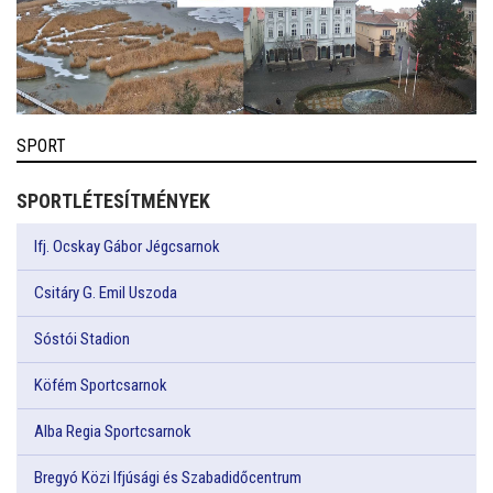
SPORT
SPORTLÉTESÍTMÉNYEK
Ifj. Ocskay Gábor Jégcsarnok
Csitáry G. Emil Uszoda
Sóstói Stadion
Köfém Sportcsarnok
Alba Regia Sportcsarnok
Bregyó Közi Ifjúsági és Szabadidőcentrum