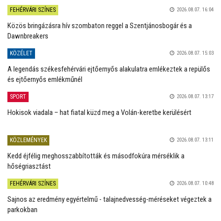
FEHÉRVÁRI SZÍNES
2026.08.07. 16:04
Közös bringázásra hív szombaton reggel a Szentjánosbogár és a
Dawnbreakers
KÖZÉLET
2026.08.07. 15:03
A legendás székesfehérvári ejtőernyős alakulatra emlékeztek a repülős
és ejtőernyős emlékműnél
SPORT
2026.08.07. 13:17
Hokisok viadala – hat fiatal küzd meg a Volán-keretbe kerülésért
KÖZLEMÉNYEK
2026.08.07. 13:11
Kedd éjfélig meghosszabbították és másodfokúra mérséklik a
hőségriasztást
FEHÉRVÁRI SZÍNES
2026.08.07. 10:48
Sajnos az eredmény egyértelmű - talajnedvesség-méréseket végeztek a
parkokban