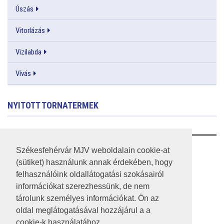
Úszás
Vitorlázás
Vizilabda
Vívás
NYITOTT TORNATERMEK
RSS
Székesfehérvár MJV weboldalain cookie-at
(sütiket) használunk annak érdekében, hogy
A HONLAP 2017.03.31-I ÁLLAPOTA
felhasználóink oldallátogatási szokásairól
információkat szerezhessünk, de nem
JOGI NYILATKOZAT
tárolunk személyes információkat. Ön az
IMPRESSZUM
oldal meglátogatásával hozzájárul a a
cookie-k használatához.