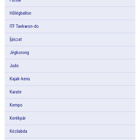
Hőlégballon
ITF Taekwon-do
Íjászat
Jégkorong
Judo
Kajak-kenu
Karate
Kempo
Kerékpár
Kézilabda