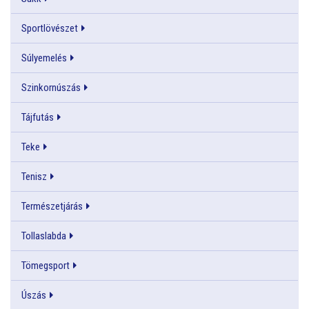
Sportlövészet
Súlyemelés
Szinkornúszás
Tájfutás
Teke
Tenisz
Természetjárás
Tollaslabda
Tömegsport
Úszás