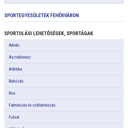
SPORTEGYESÜLETEK FEHÉRVÁRON
SPORTOLÁSI LEHETŐSÉGEK, SPORTÁGAK
Aikido
Asztalitenisz
Atlétika
Birkózás
Box
Falmászás és sziklamászás
Futsal