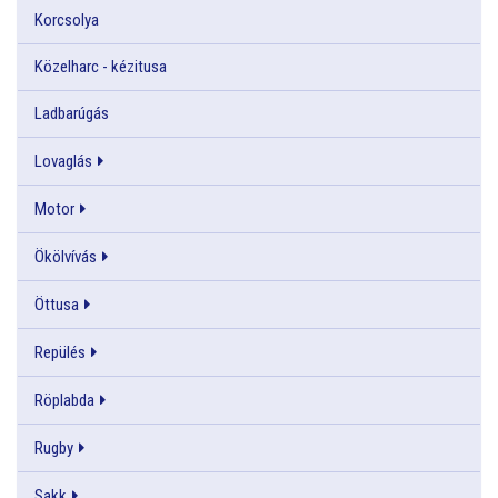
Korcsolya
Közelharc - kézitusa
Ladbarúgás
Lovaglás
Motor
Ökölvívás
Öttusa
Repülés
Röplabda
Rugby
Sakk