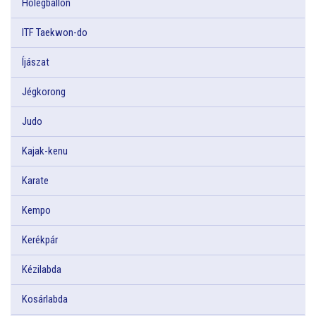
Hőlégballon
ITF Taekwon-do
Íjászat
Jégkorong
Judo
Kajak-kenu
Karate
Kempo
Kerékpár
Kézilabda
Kosárlabda