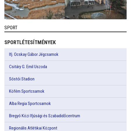
SPORT
SPORTLÉTESÍTMÉNYEK
Ifj. Ocskay Gábor Jégcsarnok
Csitáry G. Emil Uszoda
Sóstói Stadion
Köfém Sportcsarnok
Alba Regia Sportcsarnok
Bregyó Közi Ifjúsági és Szabadidőcentrum
Regionális Atlétikai Központ