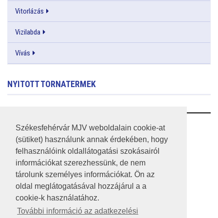
Vitorlázás
Vizilabda
Vívás
NYITOTT TORNATERMEK
RSS
Székesfehérvár MJV weboldalain cookie-at
(sütiket) használunk annak érdekében, hogy
A HONLAP 2017.03.31-I ÁLLAPOTA
felhasználóink oldallátogatási szokásairól
információkat szerezhessünk, de nem
JOGI NYILATKOZAT
tárolunk személyes információkat. Ön az
IMPRESSZUM
oldal meglátogatásával hozzájárul a a
cookie-k használatához.
MÉDIAAJÁNLAT
További információ az adatkezelési