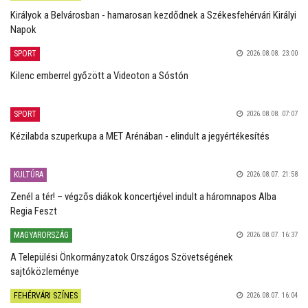
Királyok a Belvárosban - hamarosan kezdődnek a Székesfehérvári Királyi
Napok
SPORT
2026.08.08. 23:00
Kilenc emberrel győzött a Videoton a Sóstón
SPORT
2026.08.08. 07:07
Kézilabda szuperkupa a MET Arénában - elindult a jegyértékesítés
KULTÚRA
2026.08.07. 21:58
Zenél a tér! – végzős diákok koncertjével indult a háromnapos Alba
Regia Feszt
MAGYARORSZÁG
2026.08.07. 16:37
A Települési Önkormányzatok Országos Szövetségének
sajtóközleménye
FEHÉRVÁRI SZÍNES
2026.08.07. 16:04