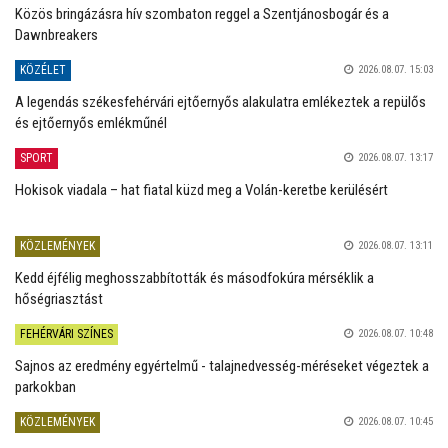
Közös bringázásra hív szombaton reggel a Szentjánosbogár és a
Dawnbreakers
KÖZÉLET
2026.08.07. 15:03
A legendás székesfehérvári ejtőernyős alakulatra emlékeztek a repülős
és ejtőernyős emlékműnél
SPORT
2026.08.07. 13:17
Hokisok viadala – hat fiatal küzd meg a Volán-keretbe kerülésért
KÖZLEMÉNYEK
2026.08.07. 13:11
Kedd éjfélig meghosszabbították és másodfokúra mérséklik a
hőségriasztást
FEHÉRVÁRI SZÍNES
2026.08.07. 10:48
Sajnos az eredmény egyértelmű - talajnedvesség-méréseket végeztek a
parkokban
KÖZLEMÉNYEK
2026.08.07. 10:45