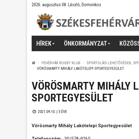
2026. augusztus 08. László, Domonkos
HÍREK
ÖNKORMÁNYZAT
KÖZÖS
FEHÉRVÁR RUGBY KLUB
SPORTOLÁSI LEHETŐSÉGEK, SP
VÖRÖSMARTY MIHÁLY LAKÓTELEPI SPORTEGYESÜLET
VÖRÖSMARTY MIHÁLY L
SPORTEGYESÜLET
2021.09.10. |
5 ÉVE
Vörösmarty Mihály Lakótelepi Sportegyesület
Telefonszám:
30/578-9265