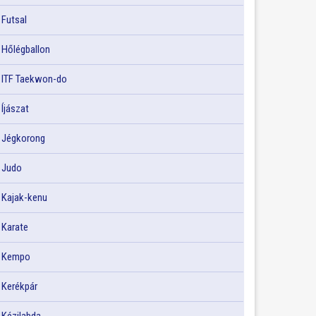
Futsal
Hőlégballon
ITF Taekwon-do
Íjászat
Jégkorong
Judo
Kajak-kenu
Karate
Kempo
Kerékpár