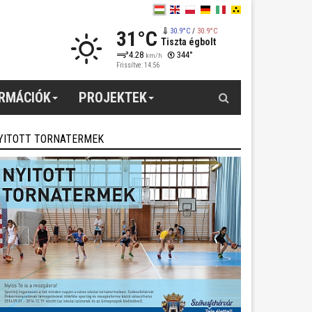
31°C
30.9°C
/
30.9°C
Tiszta égbolt
4.28
344°
km/h
Frissítve: 14:56
Keresés
ORMÁCIÓK
PROJEKTEK
YITOTT TORNATERMEK