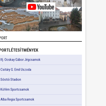
PORT
PORTLÉTESÍTMÉNYEK
Ifj. Ocskay Gábor Jégcsarnok
Csitáry G. Emil Uszoda
Sóstói Stadion
Köfém Sportcsarnok
Alba Regia Sportcsarnok