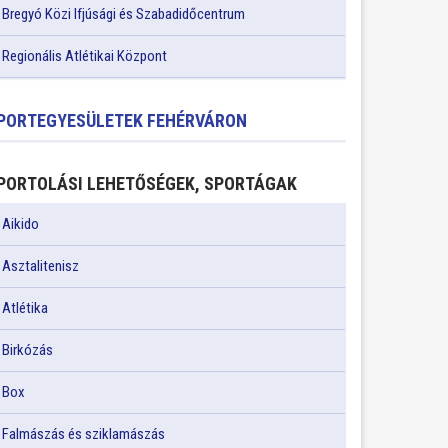
Bregyó Közi Ifjúsági és Szabadidőcentrum
Regionális Atlétikai Központ
PORTEGYESÜLETEK FEHÉRVÁRON
PORTOLÁSI LEHETŐSÉGEK, SPORTÁGAK
Aikido
Asztalitenisz
Atlétika
Birkózás
Box
Falmászás és sziklamászás