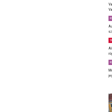
Va
Va
K
Au
sz
S
Al
rö
K
Mú
je