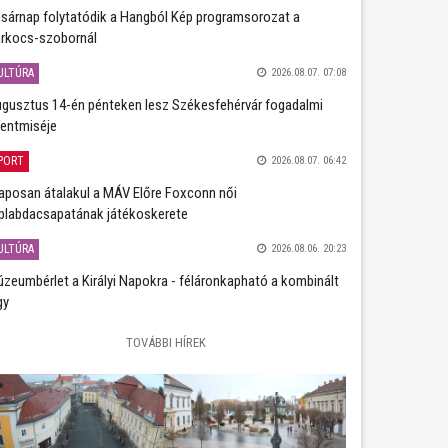
sárnap folytatódik a Hangból Kép programsorozat a
rkocs-szobornál
ULTÚRA
2026.08.07. 07:08
gusztus 14-én pénteken lesz Székesfehérvár fogadalmi
entmiséje
PORT
2026.08.07. 06:42
aposan átalakul a MÁV Előre Foxconn női
plabdacsapatának játékoskerete
ULTÚRA
2026.08.06. 20:23
zeumbérlet a Királyi Napokra - féláronkapható a kombinált
gy
TOVÁBBI HÍREK