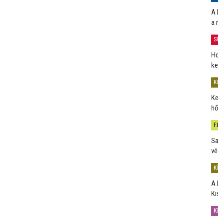
A 
a 
S
Ho
ke
K
Ke
hő
F
Sa
vé
K
A 
Ki
K