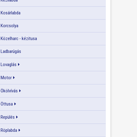
Kézilabda
Kosárlabda
Korcsolya
Közelharc - kézitusa
Ladbarúgás
Lovaglás
Motor
Ökölvívás
Öttusa
Repülés
Röplabda