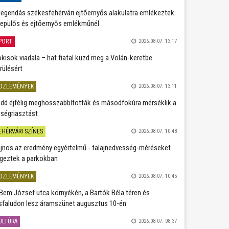
legendás székesfehérvári ejtőernyős alakulatra emlékeztek
repülős és ejtőernyős emlékműnél
PORT
2026.08.07. 13:17
kisok viadala – hat fiatal küzd meg a Volán-keretbe
rülésért
ÖZLEMÉNYEK
2026.08.07. 13:11
dd éjfélig meghosszabbították és másodfokúra mérséklik a
ségriasztást
EHÉRVÁRI SZÍNES
2026.08.07. 10:48
jnos az eredmény egyértelmű - talajnedvesség-méréseket
geztek a parkokban
ÖZLEMÉNYEK
2026.08.07. 10:45
Bem József utca környékén, a Bartók Béla téren és
sfaludon lesz áramszünet augusztus 10-én
ULTÚRA
2026.08.07. 08:37