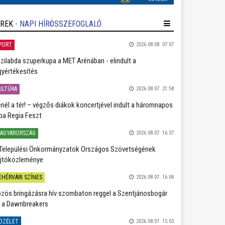
ÍREK
- NAPI HÍRÖSSZEFOGLALÓ
PORT
2026.08.08. 07:07
zilabda szuperkupa a MET Arénában - elindult a
gyértékesítés
ULTÚRA
2026.08.07. 21:58
nél a tér! – végzős diákok koncertjével indult a háromnapos
ba Regia Feszt
AGYARORSZÁG
2026.08.07. 16:37
Települési Önkormányzatok Országos Szövetségének
jtóközleménye
EHÉRVÁRI SZÍNES
2026.08.07. 16:04
zös bringázásra hív szombaton reggel a Szentjánosbogár
 a Dawnbreakers
ÖZÉLET
2026.08.07. 15:03