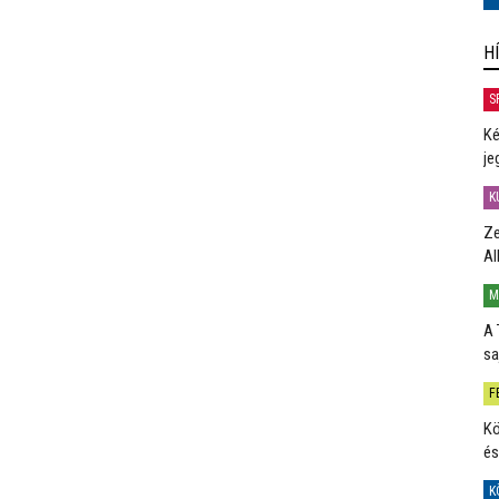
H
S
Ké
je
K
Ze
Al
M
A 
sa
F
Kö
és
K