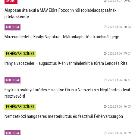
SPORT
2026.08.07. 06:42
Alaposan átalakul a MÁV Előre Foxconn női röplabdacsapatának
játékoskerete
KULTÚRA
2026.08.06. 20:23
Múzeumbérlet a Királyi Napokra - féláronkapható a kombinált jegy
FEHÉRVÁRI SZÍNES
2026.08.06. 19:07
Irány a vadszeder – augusztus 9-én vár mindenkit a túrára Lencsés Rita
KULTÚRA
2026.08.06. 16:37
Egy kis kosárnyi törődés – segítse Ön is a Nemzetközi Néptáncfesztivál
résztvevőit!
FEHÉRVÁRI SZÍNES
2026.08.06. 16:03
Nemzetközi hangszeres mesterkurzus és fesztivál Fehérvárcsurgón
KULTÚRA
2026.08.06. 14:19