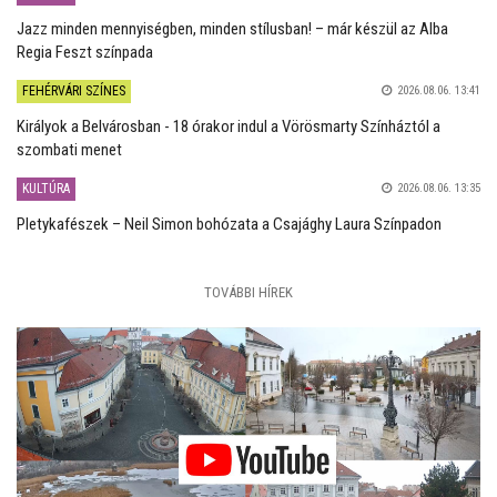
Jazz minden mennyiségben, minden stílusban! – már készül az Alba
Regia Feszt színpada
FEHÉRVÁRI SZÍNES
2026.08.06. 13:41
Királyok a Belvárosban - 18 órakor indul a Vörösmarty Színháztól a
szombati menet
KULTÚRA
2026.08.06. 13:35
Pletykafészek – Neil Simon bohózata a Csajághy Laura Színpadon
TOVÁBBI HÍREK