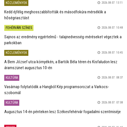
KÖZLEMÉNYEK
2026.08.07. 13:11
Kedd éjfélig meghosszabbították és másodfokúra mérséklik a
hőségriasztást
FEHÉRVÁRI SZÍNES
2026.08.07. 10:48
Sajnos az eredmény egyértelmű - talajnedvesség-méréseket végeztek a
parkokban
KÖZLEMÉNYEK
2026.08.07. 10:45
A Bem József utca környékén, a Bartók Béla téren és Kisfaludon lesz
áramszünet augusztus 10-én
KULTÚRA
2026.08.07. 08:37
Vasárnap folytatódik a Hangból Kép programsorozat a Varkocs-
szobornál
KULTÚRA
2026.08.07. 07:08
Augusztus 14-én pénteken lesz Székesfehérvár fogadalmi szentmiséje