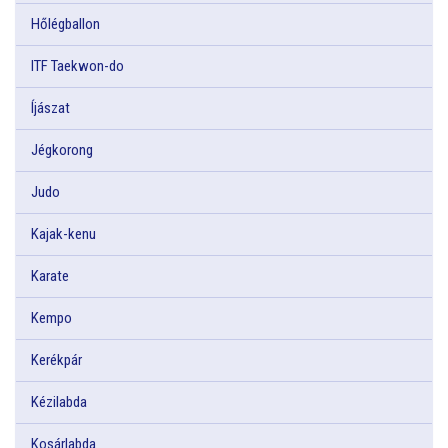
Hőlégballon
ITF Taekwon-do
Íjászat
Jégkorong
Judo
Kajak-kenu
Karate
Kempo
Kerékpár
Kézilabda
Kosárlabda