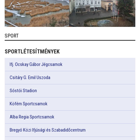
SPORT
SPORTLÉTESÍTMÉNYEK
Ifj. Ocskay Gábor Jégcsarnok
Csitáry G. Emil Uszoda
Sóstói Stadion
Köfém Sportcsarnok
Alba Regia Sportcsarnok
Bregyó Közi Ifjúsági és Szabadidőcentrum