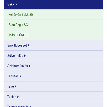
Sakk
Fehérvári Sakk SE
Alba Regia SC
MÁV ELŐRE SC
Sportlövészet
Súlyemelés
Szinkornúszás
Tájfutás
Teke
Tenisz
Természetjárás