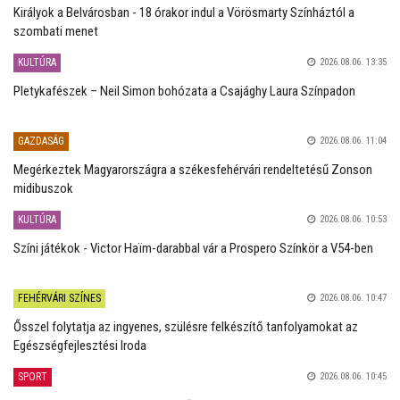
Királyok a Belvárosban - 18 órakor indul a Vörösmarty Színháztól a
szombati menet
KULTÚRA
2026.08.06. 13:35
Pletykafészek – Neil Simon bohózata a Csajághy Laura Színpadon
GAZDASÁG
2026.08.06. 11:04
Megérkeztek Magyarországra a székesfehérvári rendeltetésű Zonson
midibuszok
KULTÚRA
2026.08.06. 10:53
Színi játékok - Victor Haïm-darabbal vár a Prospero Színkör a V54-ben
FEHÉRVÁRI SZÍNES
2026.08.06. 10:47
Ősszel folytatja az ingyenes, szülésre felkészítő tanfolyamokat az
Egészségfejlesztési Iroda
SPORT
2026.08.06. 10:45