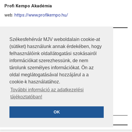
Profi Kempo Akadémia
web:
https://www.profikempo.hu/
RSS
Székesfehérvár MJV weboldalain cookie-at
(sütiket) használunk annak érdekében, hogy
A HONLAP 2017.03.31-I ÁLLAPOTA
felhasználóink oldallátogatási szokásairól
JOGI NYILATKOZAT
információkat szerezhessünk, de nem
tárolunk személyes információkat. Ön az
IMPRESSZUM
oldal meglátogatásával hozzájárul a a
cookie-k használatához.
MÉDIAAJÁNLAT
További információ az adatkezelési
KÖZÉRDEKŰ ADATOK
tájékoztatóban!
ADATVÉDELEM
OK
©2023 SZÉKESFEHÉRVÁR MEGYEI JOGÚ VÁROS