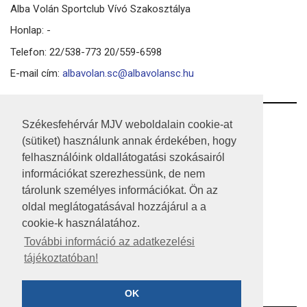
Alba Volán Sportclub Vívó Szakosztálya
Honlap: -
Telefon: 22/538-773 20/559-6598
E-mail cím:
albavolan.sc@albavolansc.hu
RSS
Székesfehérvár MJV weboldalain cookie-at
(sütiket) használunk annak érdekében, hogy
A HONLAP 2017.03.31-I ÁLLAPOTA
felhasználóink oldallátogatási szokásairól
információkat szerezhessünk, de nem
JOGI NYILATKOZAT
tárolunk személyes információkat. Ön az
IMPRESSZUM
oldal meglátogatásával hozzájárul a a
cookie-k használatához.
MÉDIAAJÁNLAT
További információ az adatkezelési
tájékoztatóban!
KÖZÉRDEKŰ ADATOK
ADATVÉDELEM
OK