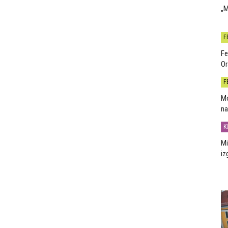
„M
F
Fe
Or
F
Mo
na
K
Mi
iz