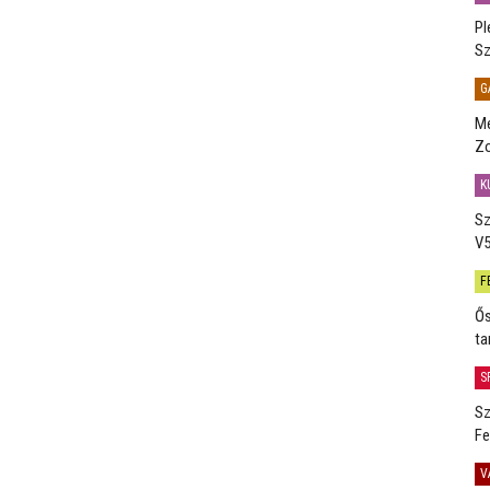
Pl
Sz
G
Me
Zo
K
Sz
V5
F
Ős
ta
S
Sz
Fe
V