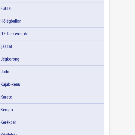
Futsal
Hőlégballon
ITF Taekwon-do
Íjászat
Jégkorong
Judo
Kajak-kenu
Karate
Kempo
Kerékpár