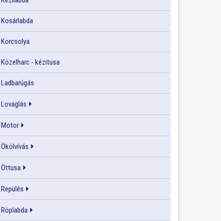
Kézilabda
Kosárlabda
Korcsolya
Közelharc - kézitusa
Ladbarúgás
Lovaglás
Motor
Ökölvívás
Öttusa
Repülés
Röplabda