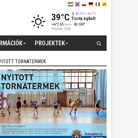
39°C
39.2°C
/
39.2°C
Tiszta égbolt
2.65
269°
km/h
Frissítve: 15:53
Keresés
ORMÁCIÓK
PROJEKTEK
YITOTT TORNATERMEK