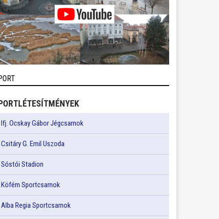
PORT
PORTLÉTESÍTMÉNYEK
Ifj. Ocskay Gábor Jégcsarnok
Csitáry G. Emil Uszoda
Sóstói Stadion
Köfém Sportcsarnok
Alba Regia Sportcsarnok