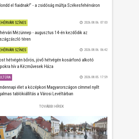
ondd el fiaidnak!” - a zsidóság múltja Székesfehérváron
EHÉRVÁRI SZÍNES
2026.08.06. 07:03
hérvári Mézünnep - augusztus 14-én kezdődik az
szágzászló téren
EHÉRVÁRI SZÍNES
2026.08.06. 06:42
st hétvégén bőrös, jövő hétvégén kosárfonó alkotó
pokra hív a Kézművesek Háza
ULTÚRA
2026.08.05. 17:59
ndennapi élet a középkori Magyarországon címmel nyílt
galmas tablókiállítás a Városi Levéltárban
TOVÁBBI HÍREK