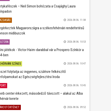
etykafészek – Neil Simon bohózata a Csajághy Laura
ínpadon
AZDASÁG
2026.08.06. 11:04
gérkeztek Magyarországra a székesfehérvári rendeltetésű
nson midibuszok
ULTÚRA
2026.08.06. 10:53
íni játékok - Victor Haïm-darabbal vár a Prospero Színkör a
4-ben
EHÉRVÁRI SZÍNES
2026.08.06. 10:47
szel folytatja az ingyenes, szülésre felkészítő
nfolyamokat az Egészségfejlesztési Iroda
PORT
2026.08.06. 10:45
erb center érkezett, másodedző távozott – alakul az Alba
hérvár kerete
ÁROSTÖRTÉNET
2026.08.06. 09:52