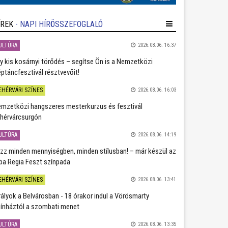
ÍREK
- NAPI HÍRÖSSZEFOGLALÓ
ULTÚRA
2026.08.06. 16:37
y kis kosárnyi törődés – segítse Ön is a Nemzetközi
ptáncfesztivál résztvevőit!
EHÉRVÁRI SZÍNES
2026.08.06. 16:03
mzetközi hangszeres mesterkurzus és fesztivál
hérvárcsurgón
ULTÚRA
2026.08.06. 14:19
zz minden mennyiségben, minden stílusban! – már készül az
ba Regia Feszt színpada
EHÉRVÁRI SZÍNES
2026.08.06. 13:41
rályok a Belvárosban - 18 órakor indul a Vörösmarty
ínháztól a szombati menet
ULTÚRA
2026.08.06. 13:35