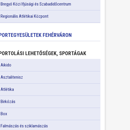
Bregyó Közi Ifjúsági és Szabadidőcentrum
Regionális Atlétikai Központ
PORTEGYESÜLETEK FEHÉRVÁRON
PORTOLÁSI LEHETŐSÉGEK, SPORTÁGAK
Aikido
Asztalitenisz
Atlétika
Birkózás
Box
Falmászás és sziklamászás