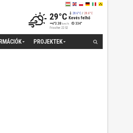
29°C
28.6°C
/
28.6°C
Kevés felhő
3.38
334°
km/h
Frissítve: 22:52
Keresés
ORMÁCIÓK
PROJEKTEK