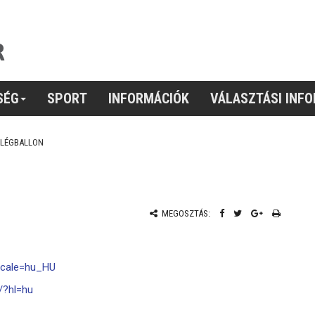
SÉG
SPORT
INFORMÁCIÓK
VÁLASZTÁSI INF
LÉGBALLON
MEGOSZTÁS:
ocale=hu_HU
/?hl=hu