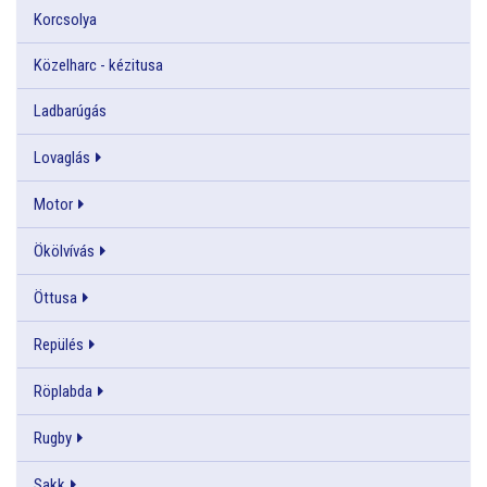
Korcsolya
Közelharc - kézitusa
Ladbarúgás
Lovaglás
Motor
Ökölvívás
Öttusa
Repülés
Röplabda
Rugby
Sakk