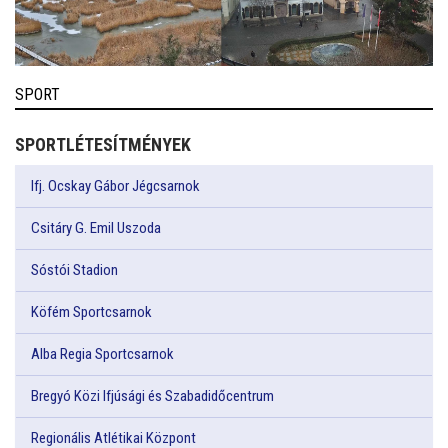
SPORT
SPORTLÉTESÍTMÉNYEK
Ifj. Ocskay Gábor Jégcsarnok
Csitáry G. Emil Uszoda
Sóstói Stadion
Köfém Sportcsarnok
Alba Regia Sportcsarnok
Bregyó Közi Ifjúsági és Szabadidőcentrum
Regionális Atlétikai Központ