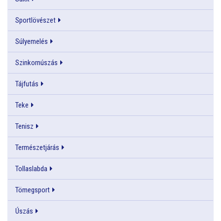
Sportlövészet
Súlyemelés
Szinkornúszás
Tájfutás
Teke
Tenisz
Természetjárás
Tollaslabda
Tömegsport
Úszás