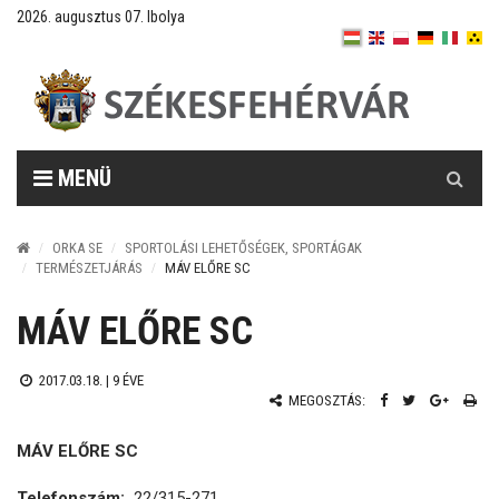
2026. augusztus 07. Ibolya
Keresés
MENÜ
ORKA SE
SPORTOLÁSI LEHETŐSÉGEK, SPORTÁGAK
TERMÉSZETJÁRÁS
MÁV ELŐRE SC
MÁV ELŐRE SC
2017.03.18. |
9 ÉVE
MEGOSZTÁS:
MÁV ELŐRE SC
Telefonszám:
22/315-271