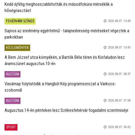
Kedd éjfélig meghosszabbították és másodfokúra mérséklik a
hőségriasztást
FEHÉRVÁRI SZÍNES
2026.08.07. 10:48
Sajnos az eredmény egyértelmű - talajnedvesség-méréseket végeztek a
parkokban
KÖZLEMÉNYEK
2026.08.07. 10:45
A Bem József utca környékén, a Bartók Béla téren és Kisfaludon lesz
áramszünet augusztus 10-én
KULTÚRA
2026.08.07. 08:37
Vasárnap folytatódik a Hangból Kép programsorozat a Varkocs-
szobornál
KULTÚRA
2026.08.07. 07:08
Augusztus 14-én pénteken lesz Székesfehérvár fogadalmi szentmiséje
SPORT
2026.08.07. 06:42