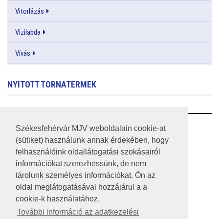
Vitorlázás
Vizilabda
Vívás
NYITOTT TORNATERMEK
RSS
Székesfehérvár MJV weboldalain cookie-at
(sütiket) használunk annak érdekében, hogy
A HONLAP 2017.03.31-I ÁLLAPOTA
felhasználóink oldallátogatási szokásairól
információkat szerezhessünk, de nem
JOGI NYILATKOZAT
tárolunk személyes információkat. Ön az
IMPRESSZUM
oldal meglátogatásával hozzájárul a a
cookie-k használatához.
MÉDIAAJÁNLAT
További információ az adatkezelési