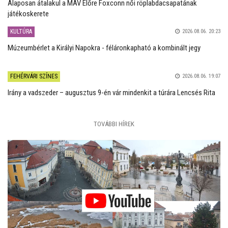
Alaposan átalakul a MÁV Előre Foxconn női röplabdacsapatának
játékoskerete
KULTÚRA
2026.08.06. 20:23
Múzeumbérlet a Királyi Napokra - féláronkapható a kombinált jegy
FEHÉRVÁRI SZÍNES
2026.08.06. 19:07
Irány a vadszeder – augusztus 9-én vár mindenkit a túrára Lencsés Rita
TOVÁBBI HÍREK