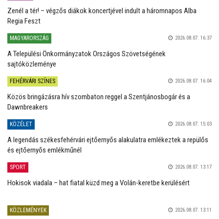
Zenél a tér! – végzős diákok koncertjével indult a háromnapos Alba
Regia Feszt
MAGYARORSZÁG
2026.08.07. 16:37
A Települési Önkormányzatok Országos Szövetségének
sajtóközleménye
FEHÉRVÁRI SZÍNES
2026.08.07. 16:04
Közös bringázásra hív szombaton reggel a Szentjánosbogár és a
Dawnbreakers
KÖZÉLET
2026.08.07. 15:03
A legendás székesfehérvári ejtőernyős alakulatra emlékeztek a repülős
és ejtőernyős emlékműnél
SPORT
2026.08.07. 13:17
Hokisok viadala – hat fiatal küzd meg a Volán-keretbe kerülésért
KÖZLEMÉNYEK
2026.08.07. 13:11