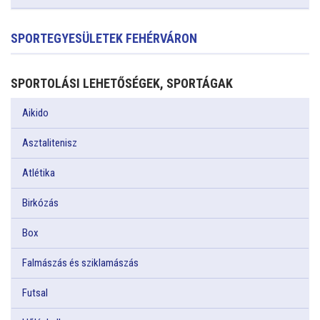
SPORTEGYESÜLETEK FEHÉRVÁRON
SPORTOLÁSI LEHETŐSÉGEK, SPORTÁGAK
Aikido
Asztalitenisz
Atlétika
Birkózás
Box
Falmászás és sziklamászás
Futsal