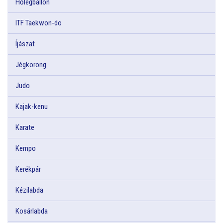
Hőlégballon
ITF Taekwon-do
Íjászat
Jégkorong
Judo
Kajak-kenu
Karate
Kempo
Kerékpár
Kézilabda
Kosárlabda