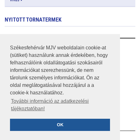
NYITOTT TORNATERMEK
RSS
Székesfehérvár MJV weboldalain cookie-at
(sütiket) használunk annak érdekében, hogy
A HONLAP 2017.03.31-I ÁLLAPOTA
felhasználóink oldallátogatási szokásairól
információkat szerezhessünk, de nem
JOGI NYILATKOZAT
tárolunk személyes információkat. Ön az
IMPRESSZUM
oldal meglátogatásával hozzájárul a a
cookie-k használatához.
MÉDIAAJÁNLAT
További információ az adatkezelési
tájékoztatóban!
KÖZÉRDEKŰ ADATOK
ADATVÉDELEM
OK
©2023 SZÉKESFEHÉRVÁR MEGYEI JOGÚ VÁROS