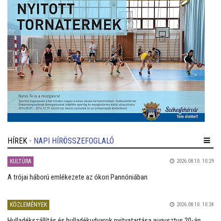
HÍREK
- NAPI HÍRÖSSZEFOGLALÓ
KULTÚRA
2026.08.10. 10:29
A trójai háború emlékezete az ókori Pannóniában
KÖZLEMÉNYEK
2026.08.10. 10:24
Hulladékszállítás és hulladékudvarok nyitvatartása augusztus 20-án