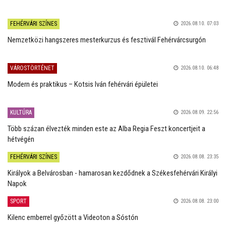
FEHÉRVÁRI SZÍNES
2026.08.10. 07:03
Nemzetközi hangszeres mesterkurzus és fesztivál Fehérvárcsurgón
VÁROSTÖRTÉNET
2026.08.10. 06:48
Modern és praktikus – Kotsis Iván fehérvári épületei
KULTÚRA
2026.08.09. 22:56
Több százan élvezték minden este az Alba Regia Feszt koncertjeit a
hétvégén
FEHÉRVÁRI SZÍNES
2026.08.08. 23:35
Királyok a Belvárosban - hamarosan kezdődnek a Székesfehérvári Királyi
Napok
SPORT
2026.08.08. 23:00
Kilenc emberrel győzött a Videoton a Sóstón