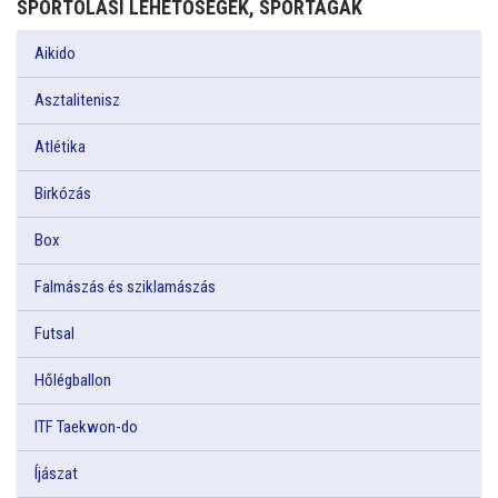
SPORTOLÁSI LEHETŐSÉGEK, SPORTÁGAK
Aikido
Asztalitenisz
Atlétika
Birkózás
Box
Falmászás és sziklamászás
Futsal
Hőlégballon
ITF Taekwon-do
Íjászat