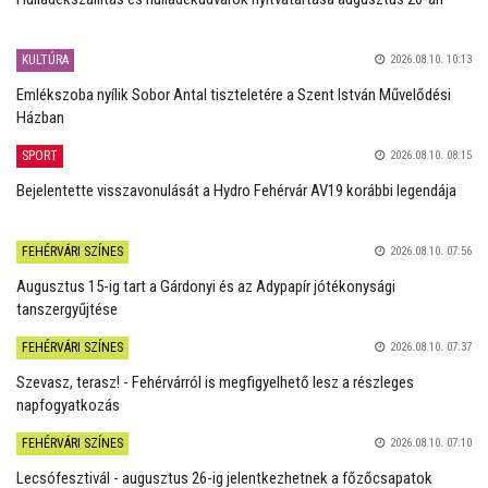
KULTÚRA
2026.08.10. 10:13
Emlékszoba nyílik Sobor Antal tiszteletére a Szent István Művelődési
Házban
SPORT
2026.08.10. 08:15
Bejelentette visszavonulását a Hydro Fehérvár AV19 korábbi legendája
FEHÉRVÁRI SZÍNES
2026.08.10. 07:56
Augusztus 15-ig tart a Gárdonyi és az Adypapír jótékonysági
tanszergyűjtése
FEHÉRVÁRI SZÍNES
2026.08.10. 07:37
Szevasz, terasz! - Fehérvárról is megfigyelhető lesz a részleges
napfogyatkozás
FEHÉRVÁRI SZÍNES
2026.08.10. 07:10
Lecsófesztivál - augusztus 26-ig jelentkezhetnek a főzőcsapatok