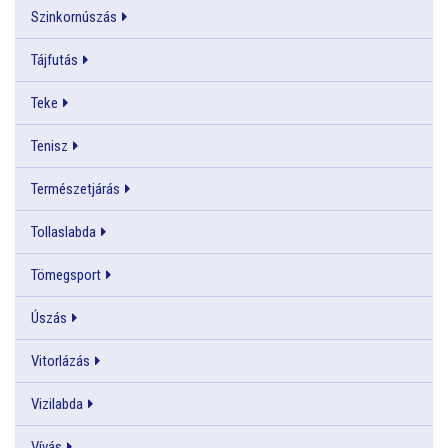
Szinkornúszás
Tájfutás
Teke
Tenisz
Természetjárás
Tollaslabda
Tömegsport
Úszás
Vitorlázás
Vizilabda
Vívás