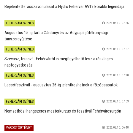
Bejelentette visszavonulását a Hydro Fehérvár AV19 korábbi legendája
FEHÉRVÁRI SZÍNES
2026.08.10. 07:56
Augusztus 15-ig tart a Gárdonyi és az Adypapír jótékonysági
tanszergyűjtése
FEHÉRVÁRI SZÍNES
2026.08.10. 07:37
Szevasz, terasz! - Fehérvárról is megfigyelhető lesz a részleges
napfogyatkozás
FEHÉRVÁRI SZÍNES
2026.08.10. 07:10
Lecsófesztivál - augusztus 26-ig jelentkezhetnek a főzőcsapatok
FEHÉRVÁRI SZÍNES
2026.08.10. 07:03
Nemzetközi hangszeres mesterkurzus és fesztivál Fehérvárcsurgón
VÁROSTÖRTÉNET
2026.08.10. 06:48