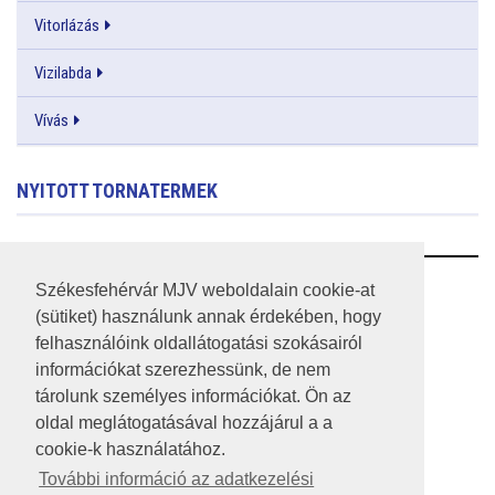
Vitorlázás
Vizilabda
Vívás
NYITOTT TORNATERMEK
RSS
Székesfehérvár MJV weboldalain cookie-at
(sütiket) használunk annak érdekében, hogy
A HONLAP 2017.03.31-I ÁLLAPOTA
felhasználóink oldallátogatási szokásairól
információkat szerezhessünk, de nem
JOGI NYILATKOZAT
tárolunk személyes információkat. Ön az
IMPRESSZUM
oldal meglátogatásával hozzájárul a a
cookie-k használatához.
MÉDIAAJÁNLAT
További információ az adatkezelési