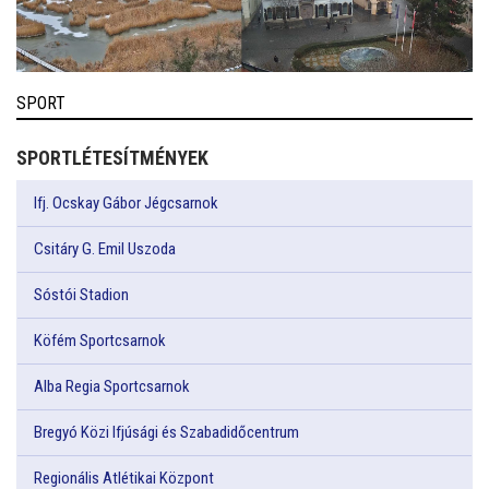
SPORT
SPORTLÉTESÍTMÉNYEK
Ifj. Ocskay Gábor Jégcsarnok
Csitáry G. Emil Uszoda
Sóstói Stadion
Köfém Sportcsarnok
Alba Regia Sportcsarnok
Bregyó Közi Ifjúsági és Szabadidőcentrum
Regionális Atlétikai Központ