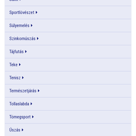
Sportlövészet
Súlyemelés
Szinkornúszás
Tájfutás
Teke
Tenisz
Természetjárás
Tollaslabda
Tömegsport
Úszás