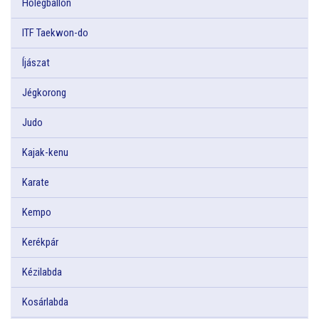
Hőlégballon
ITF Taekwon-do
Íjászat
Jégkorong
Judo
Kajak-kenu
Karate
Kempo
Kerékpár
Kézilabda
Kosárlabda