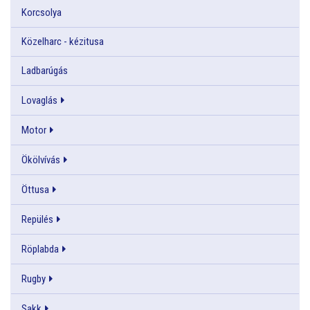
Korcsolya
Közelharc - kézitusa
Ladbarúgás
Lovaglás
Motor
Ökölvívás
Öttusa
Repülés
Röplabda
Rugby
Sakk