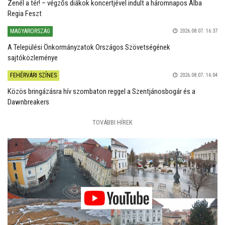
Zenél a tér! – végzős diákok koncertjével indult a háromnapos Alba
Regia Feszt
MAGYARORSZÁG
2026.08.07. 16:37
A Települési Önkormányzatok Országos Szövetségének
sajtóközleménye
FEHÉRVÁRI SZÍNES
2026.08.07. 16:04
Közös bringázásra hív szombaton reggel a Szentjánosbogár és a
Dawnbreakers
TOVÁBBI HÍREK