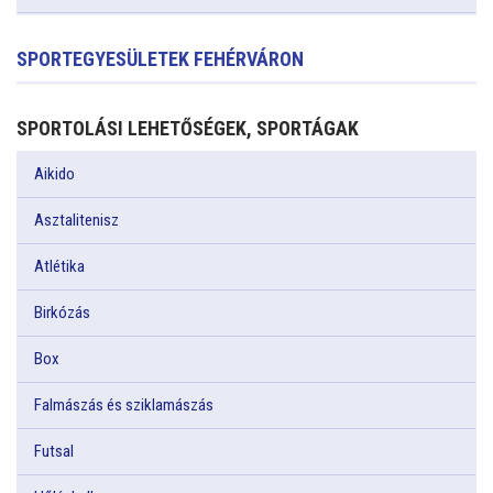
SPORTEGYESÜLETEK FEHÉRVÁRON
SPORTOLÁSI LEHETŐSÉGEK, SPORTÁGAK
Aikido
Asztalitenisz
Atlétika
Birkózás
Box
Falmászás és sziklamászás
Futsal