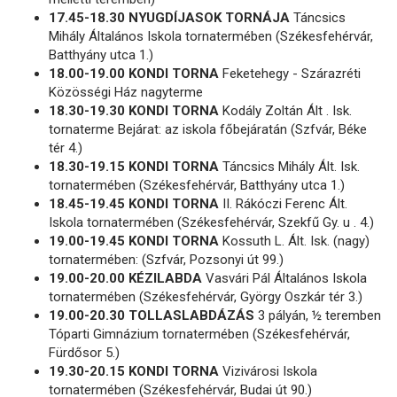
17.45-18.30 NYUGDÍJASOK TORNÁJA
Táncsics
Mihály Általános Iskola tornatermében (Székesfehérvár,
Batthyány utca 1.)
18.00-19.00 KONDI TORNA
Feketehegy - Szárazréti
Közösségi Ház nagyterme
18.30-19.30 KONDI TORNA
Kodály Zoltán Ált . Isk.
tornaterme Bejárat: az iskola főbejáratán (Szfvár, Béke
tér 4.)
18.30-19.15 KONDI TORNA
Táncsics Mihály Ált. Isk.
tornatermében (Székesfehérvár, Batthyány utca 1.)
18.45-19.45 KONDI TORNA
II. Rákóczi Ferenc Ált.
Iskola tornatermében (Székesfehérvár, Szekfű Gy. u . 4.)
19.00-19.45 KONDI TORNA
Kossuth L. Ált. Isk. (nagy)
tornatermében: (Szfvár, Pozsonyi út 99.)
19.00-20.00 KÉZILABDA
Vasvári Pál Általános Iskola
tornatermében (Székesfehérvár, György Oszkár tér 3.)
19.00-20.30 TOLLASLABDÁZÁS
3 pályán, ½ teremben
Tóparti Gimnázium tornatermében (Székesfehérvár,
Fürdősor 5.)
19.30-20.15 KONDI TORNA
Vizivárosi Iskola
tornatermében (Székesfehérvár, Budai út 90.)