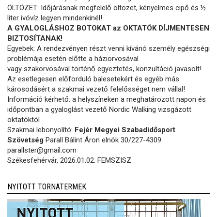
ÖLTÖZET: Időjárásnak megfelelő öltözet, kényelmes cipő és ½
liter ivóvíz legyen mindenkinél!
A GYALOGLÁSHOZ BOTOKAT az OKTATÓK DÍJMENTESEN
BIZTOSÍTANAK!
Egyebek: A rendezvényen részt venni kívánó személy egészségi
problémája esetén előtte a háziorvosával
vagy szakorvosával történő egyeztetés, konzultáció javasolt!
Az esetlegesen előforduló balesetekért és egyéb más
károsodásért a szakmai vezető felelősséget nem vállal!
Információ kérhető: a helyszíneken a meghatározott napon és
időpontban a gyaloglást vezető Nordic Walking vizsgázott
oktatóktól
Szakmai lebonyolító:
Fejér Megyei Szabadidősport
Szövetség
Parall Bálint Áron elnök 30/227-4309
parallster@gmail.com
Székesfehérvár, 2026.01.02. FEMSZISZ
NYITOTT TORNATERMEK