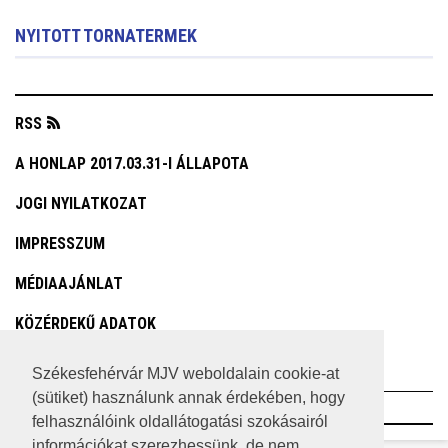
NYITOTT TORNATERMEK
RSS
A HONLAP 2017.03.31-I ÁLLAPOTA
JOGI NYILATKOZAT
IMPRESSZUM
MÉDIAAJÁNLAT
KÖZÉRDEKŰ ADATOK
ADATVÉDELEM
Székesfehérvár MJV weboldalain cookie-at
(sütiket) használunk annak érdekében, hogy
©2023 SZÉKESFEHÉRVÁR MEGYEI JOGÚ VÁROS
felhasználóink oldallátogatási szokásairól
információkat szerezhessünk, de nem