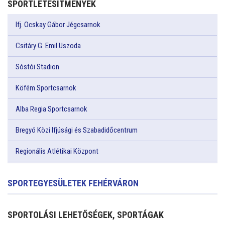
SPORTLÉTESÍTMÉNYEK
Ifj. Ocskay Gábor Jégcsarnok
Csitáry G. Emil Uszoda
Sóstói Stadion
Köfém Sportcsarnok
Alba Regia Sportcsarnok
Bregyó Közi Ifjúsági és Szabadidőcentrum
Regionális Atlétikai Központ
SPORTEGYESÜLETEK FEHÉRVÁRON
SPORTOLÁSI LEHETŐSÉGEK, SPORTÁGAK