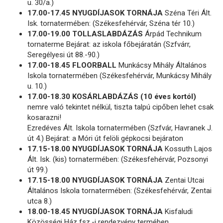
u. 30/a.)
17.00-17.45 NYUGDÍJASOK TORNÁJA
Széna Téri Ált.
Isk. tornatermében: (Székesfehérvár, Széna tér 10.)
17.00-19.00 TOLLASLABDÁZÁS
Árpád Technikum
tornaterme Bejárat: az iskola főbejáratán (Szfvárr,
Seregélyesi út 88.-90.)
17.00-18.45 FLOORBALL
Munkácsy Mihály Általános
Iskola tornatermében (Székesfehérvár, Munkácsy Mihály
u. 10.)
17.00-18.30 KOSÁRLABDÁZÁS (10 éves kortól)
nemre való tekintet nélkül, tiszta talpú cipőben lehet csak
kosarazni!
Ezredéves Ált. Iskola tornatermében (Szfvár, Havranek J.
út 4.) Bejárat: a Móri út felöli gépkocsi bejáraton
17.15-18.00 NYUGDÍJASOK TORNÁJA
Kossuth Lajos
Ált. Isk. (kis) tornatermében: (Székesfehérvár, Pozsonyi
út 99.)
17.15-18.00 NYUGDÍJASOK TORNÁJA
Zentai Utcai
Általános Iskola tornatermében: (Székesfehérvár, Zentai
utca 8.)
18.00-18.45 NYUGDÍJASOK TORNÁJA
Kisfaludi
Közösségi Ház fsz.-i rendezvény termében