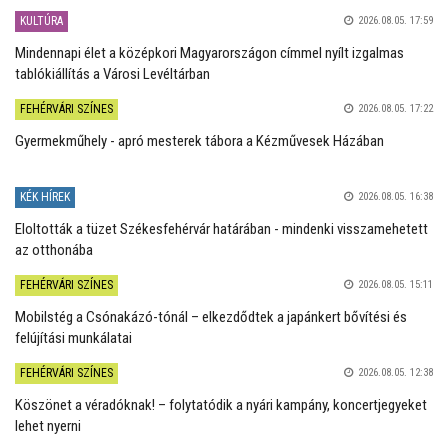
KULTÚRA
2026.08.05. 17:59
Mindennapi élet a középkori Magyarországon címmel nyílt izgalmas
tablókiállítás a Városi Levéltárban
FEHÉRVÁRI SZÍNES
2026.08.05. 17:22
Gyermekműhely - apró mesterek tábora a Kézművesek Házában
KÉK HÍREK
2026.08.05. 16:38
Eloltották a tüzet Székesfehérvár határában - mindenki visszamehetett
az otthonába
FEHÉRVÁRI SZÍNES
2026.08.05. 15:11
Mobilstég a Csónakázó-tónál – elkezdődtek a japánkert bővítési és
felújítási munkálatai
FEHÉRVÁRI SZÍNES
2026.08.05. 12:38
Köszönet a véradóknak! – folytatódik a nyári kampány, koncertjegyeket
lehet nyerni