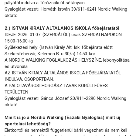
pályától indulva a Túrózsáki út sétányain,
Gyaloglást vezeti: Horváth István 30/611-6241 Nordic Walking
oktató
2.) ISTVÁN KIRÁLY ÁLTALÁNOS ISKOLA főbejáratától
IDEJE: 2026. 01.07. (SZERDÁTÓL) csak SZERDAI NAPOKON
15:00-16:00-ig
Gyülekezési hely: (István Király Ált. Isk. főbejárata előtt
Székesfehérvár, Kelemen B. u 30/a) 14:50-kor
A NORDIC WALKING FOGLALKOZÁS HELYSZÍNE, lebonyolítása
és útvonala:
AZ ISTVÁN KIRÁLY ÁLTALÁNOS ISKOLA FŐBEJÁRATÁTÓL
INDULVA, CSOPORTBAN,
A PALOTAVÁROSI HORGÁSZ TAVAK KÖRÜLI FÜVES
TERÜLETEN
Gyaloglást vezeti: Gáncs József 20/911-2290 Nordic Walking
oktató
Miért is jó a Nordic Walking (Északi Gyaloglás) mint új
sportolási lehetőség?
Életkortól és nemektől függetlenül bárki végezheti és nem kell