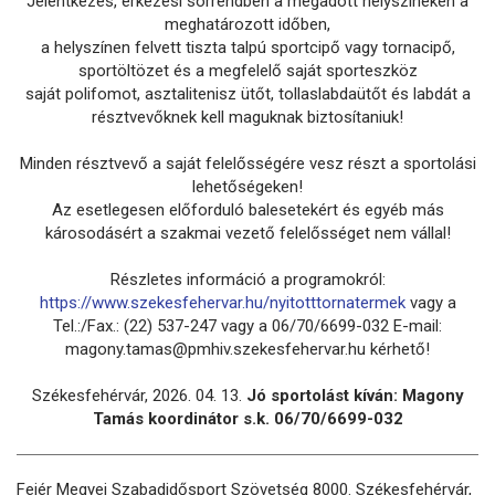
Jelentkezés, érkezési sorrendben a megadott helyszíneken a
meghatározott időben,
a helyszínen felvett tiszta talpú sportcipő vagy tornacipő,
sportöltözet és a megfelelő saját sporteszköz
saját polifomot, asztalitenisz ütőt, tollaslabdaütőt és labdát a
résztvevőknek kell maguknak biztosítaniuk!
Minden résztvevő a saját felelősségére vesz részt a sportolási
lehetőségeken!
Az esetlegesen előforduló balesetekért és egyéb más
károsodásért a szakmai vezető felelősséget nem vállal!
Részletes információ a programokról:
https://www.szekesfehervar.hu/nyitotttornatermek
vagy a
Tel.:/Fax.: (22) 537-247 vagy a 06/70/6699-032 E-mail:
magony.tamas@pmhiv.szekesfehervar.hu kérhető!
Székesfehérvár, 2026. 04. 13.
Jó sportolást kíván: Magony
Tamás koordinátor s.k. 06/70/6699-032
Fejér Megyei Szabadidősport Szövetség 8000. Székesfehérvár,