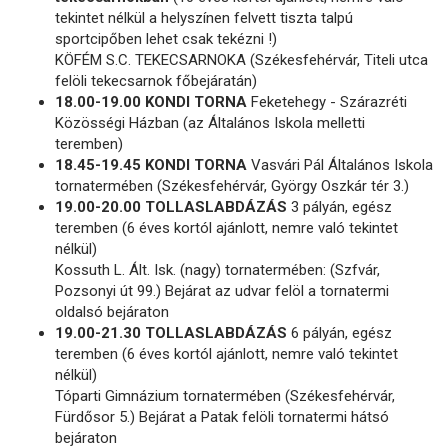
tekintet nélkül a helyszínen felvett tiszta talpú
sportcipőben lehet csak tekézni !)
KÖFÉM S.C. TEKECSARNOKA (Székesfehérvár, Titeli utca
felöli tekecsarnok főbejáratán)
18.00-19.00 KONDI TORNA
Feketehegy - Szárazréti
Közösségi Házban (az Általános Iskola melletti
teremben)
18.45-19.45 KONDI TORNA
Vasvári Pál Általános Iskola
tornatermében (Székesfehérvár, György Oszkár tér 3.)
19.00-20.00 TOLLASLABDÁZÁS
3 pályán, egész
teremben (6 éves kortól ajánlott, nemre való tekintet
nélkül)
Kossuth L. Ált. Isk. (nagy) tornatermében: (Szfvár,
Pozsonyi út 99.) Bejárat az udvar felöl a tornatermi
oldalsó bejáraton
19.00-21.30 TOLLASLABDÁZÁS
6 pályán, egész
teremben (6 éves kortól ajánlott, nemre való tekintet
nélkül)
Tóparti Gimnázium tornatermében (Székesfehérvár,
Fürdősor 5.) Bejárat a Patak felöli tornatermi hátsó
bejáraton