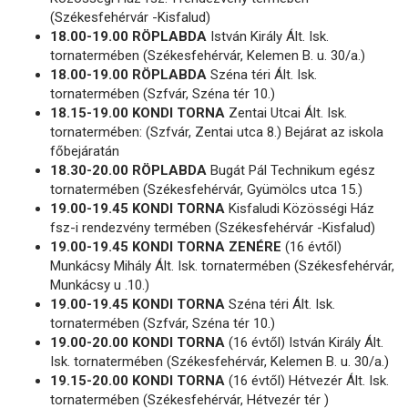
(Székesfehérvár -Kisfalud)
18.00-19.00 RÖPLABDA
István Király Ált. Isk.
tornatermében (Székesfehérvár, Kelemen B. u. 30/a.)
18.00-19.00 RÖPLABDA
Széna téri Ált. Isk.
tornatermében (Szfvár, Széna tér 10.)
18.15-19.00 KONDI TORNA
Zentai Utcai Ált. Isk.
tornatermében: (Szfvár, Zentai utca 8.) Bejárat az iskola
főbejáratán
18.30-20.00 RÖPLABDA
Bugát Pál Technikum egész
tornatermében (Székesfehérvár, Gyümölcs utca 15.)
19.00-19.45 KONDI TORNA
Kisfaludi Közösségi Ház
fsz-i rendezvény termében (Székesfehérvár -Kisfalud)
19.00-19.45 KONDI TORNA ZENÉRE
(16 évtől)
Munkácsy Mihály Ált. Isk. tornatermében (Székesfehérvár,
Munkácsy u .10.)
19.00-19.45 KONDI TORNA
Széna téri Ált. Isk.
tornatermében (Szfvár, Széna tér 10.)
19.00-20.00 KONDI TORNA
(16 évtől) István Király Ált.
Isk. tornatermében (Székesfehérvár, Kelemen B. u. 30/a.)
19.15-20.00 KONDI TORNA
(16 évtől) Hétvezér Ált. Isk.
tornatermében (Székesfehérvár, Hétvezér tér )