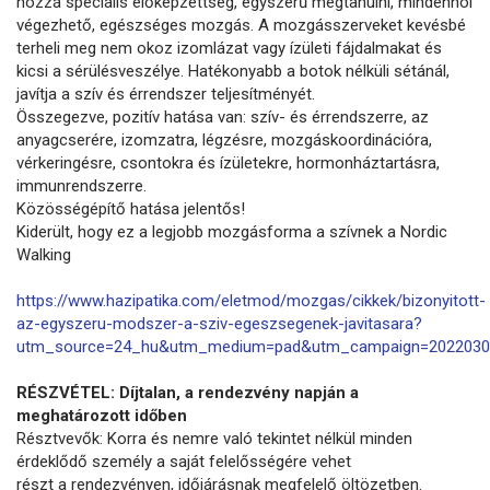
hozzá speciális előképzettség, egyszerű megtanulni, mindenhol
végezhető, egészséges mozgás. A mozgásszerveket kevésbé
terheli meg nem okoz izomlázat vagy ízületi fájdalmakat és
kicsi a sérülésveszélye. Hatékonyabb a botok nélküli sétánál,
javítja a szív és érrendszer teljesítményét.
Összegezve, pozitív hatása van: szív- és érrendszerre, az
anyagcserére, izomzatra, légzésre, mozgáskoordinációra,
vérkeringésre, csontokra és ízületekre, hormonháztartásra,
immunrendszerre.
Közösségépítő hatása jelentős!
Kiderült, hogy ez a legjobb mozgásforma a szívnek a Nordic
Walking
https://www.hazipatika.com/eletmod/mozgas/cikkek/bizonyitott-
az-egyszeru-modszer-a-sziv-egeszsegenek-javitasara?
utm_source=24_hu&utm_medium=pad&utm_campaign=2022030
RÉSZVÉTEL: Díjtalan, a rendezvény napján a
meghatározott időben
Résztvevők: Korra és nemre való tekintet nélkül minden
érdeklődő személy a saját felelősségére vehet
részt a rendezvényen, időjárásnak megfelelő öltözetben.