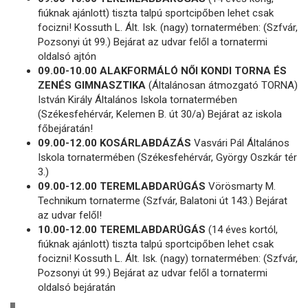
fiúknak ajánlott) tiszta talpú sportcipőben lehet csak
focizni! Kossuth L. Ált. Isk. (nagy) tornatermében: (Szfvár,
Pozsonyi út 99.) Bejárat az udvar felől a tornatermi
oldalsó ajtón
09.00-10.00 ALAKFORMÁLÓ NŐI KONDI TORNA ÉS
ZENÉS GIMNASZTIKA
(Általánosan átmozgató TORNA)
István Király Általános Iskola tornatermében
(Székesfehérvár, Kelemen B. út 30/a) Bejárat az iskola
főbejáratán!
09.00-12.00 KOSÁRLABDÁZÁS
Vasvári Pál Általános
Iskola tornatermében (Székesfehérvár, György Oszkár tér
3.)
09.00-12.00 TEREMLABDARÚGÁS
Vörösmarty M.
Technikum tornaterme (Szfvár, Balatoni út 143.) Bejárat
az udvar felől!
10.00-12.00 TEREMLABDARÚGÁS
(14 éves kortól,
fiúknak ajánlott) tiszta talpú sportcipőben lehet csak
focizni! Kossuth L. Ált. Isk. (nagy) tornatermében: (Szfvár,
Pozsonyi út 99.) Bejárat az udvar felől a tornatermi
oldalsó bejáratán