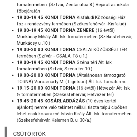
tornatermében: (Szfvár, Zentai utca 8.) Bejárat az iskola
főbejáratán
19.00-19.45 KONDI TORNA
Kisfaludi Közösségi Ház
fsz-i rendezvény termében (Székesfehérvár -Kisfalud)
19.00-19.45 KONDI TORNA ZENÉRE
(16 évtől)
Munkácsy Mihály Ált. Isk. tornatermében (Székesfehérvár,
Munkácsy u .10.)
19.00-20.00 KONDI TORNA
CSALAI KÖZÖSSÉGI TÉR
termében (Szfvár - CSALA, Fő u.1.)
19.00-19.45 KONDI TORNA
Széna téri Ált. Isk.
tornatermében (Szfvár, Széna tér 10.)
19.00-20.00 KONDI TORNA
(Általánosan átmozgató
TORNA) Vörösmarty M. ( Ligetsori) Ált. Isk. tornaterme
19.15-20.00 KONDI TORNA
(16 évtől) Hétvezér Ált. Isk.
½ tornatermében (Székesfehérvár, Hétvezér tér)
19.45-20.45 KOSÁRLABDÁZÁS
(10 éves kortól
ajánlott) nemre való tekintet nélkül, tiszta talpú cipőben
lehet csak kosarazni! István Király Ált. Isk. tornatermében
(Székesfehérvár, Kelemen B. u. 30/a.)
CSÜTÖRTÖK