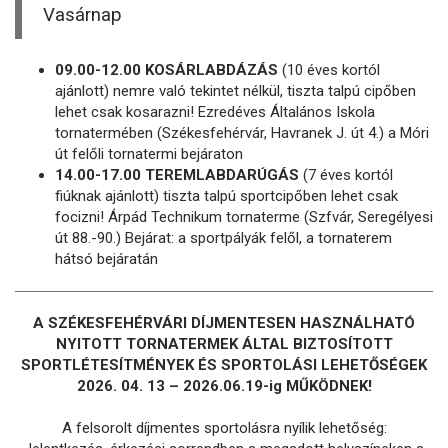
Vasárnap
09.00-12.00 KOSÁRLABDÁZÁS
(10 éves kortól
ajánlott) nemre való tekintet nélkül, tiszta talpú cipőben
lehet csak kosarazni! Ezredéves Általános Iskola
tornatermében (Székesfehérvár, Havranek J. út 4.) a Móri
út felőli tornatermi bejáraton
14.00-17.00 TEREMLABDARÚGÁS
(7 éves kortól
fiúknak ajánlott) tiszta talpú sportcipőben lehet csak
focizni! Árpád Technikum tornaterme (Szfvár, Seregélyesi
út 88.-90.) Bejárat: a sportpályák felől, a tornaterem
hátsó bejáratán
A SZÉKESFEHÉRVÁRI DÍJMENTESEN HASZNÁLHATÓ
NYITOTT TORNATERMEK ÁLTAL BIZTOSÍTOTT
SPORTLÉTESÍTMÉNYEK ÉS SPORTOLÁSI LEHETŐSÉGEK
2026. 04. 13 – 2026.06.19-ig MŰKÖDNEK!
A felsorolt díjmentes sportolásra nyílik lehetőség: