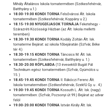
Mihály Általános Iskola tornatermében (Székesfehérvár,
Batthyány u.1.)
18.00-19.00 KONDI TORNA
Felsővárosi Ált. Iskola
tornatermében (Székesfehérvár, Koppány u 2.)
18.15-19.00 NYUGDÍJASOK TORNÁJA
Feketehegy -
Szárazréti Közösségi Házban (az Ált. Iskola melletti
teremben)
18.30-19.30 KONDI TORNA
Kodály Zoltán Ált. Isk.
tornaterme Bejárat: az iskola főbejáratán (Szfvár, Béke
tér 4.)
18.30-19.15 KONDI TORNA
Táncsics M. Ált. Isk.
tornatermében (Székesfehérvár, Batthyány u. 1.)
18.30-20.00 RÖPLABDA
(13 évesektől Bugát Pál
Technikum egész tornatermében (Szfvár, Gyümölcs u.
15. )
18.45-19.45 KONDI TORNA
II. Rákóczi Ferenc Ált.
Iskola tornatermében (Székesfehérvár, Szekfű Gy. u . 4.)
19.00-19.45 KONDI TORNA
Kossuth L. Ált. Isk. (nagy)
tornatermében: (Szfvár, Pozsonyi út 99.) Bejárat az udvar
felöl
19.00-20.00 KONDI TORNA
István Király Ált. Isk.