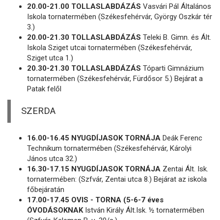
20.00-21.00 TOLLASLABDÁZÁS
Vasvári Pál Általános
Iskola tornatermében (Székesfehérvár, György Oszkár tér
3.)
20.00-21.30 TOLLASLABDÁZÁS
Teleki B. Gimn. és Ált.
Iskola Sziget utcai tornatermében (Székesfehérvár,
Sziget utca 1.)
20.30-21.30 TOLLASLABDÁZÁS
Tóparti Gimnázium
tornatermében (Székesfehérvár, Fürdősor 5.) Bejárat a
Patak felől
SZERDA
16.00-16.45 NYUGDÍJASOK TORNÁJA
Deák Ferenc
Technikum tornatermében (Székesfehérvár, Károlyi
János utca 32.)
16.30-17.15 NYUGDÍJASOK TORNÁJA
Zentai Ált. Isk.
tornatermében: (Szfvár, Zentai utca 8.) Bejárat az iskola
főbejáratán
17.00-17.45 OVIS - TORNA (5-6-7 éves
ÓVODÁSOKNAK
István Király Ált.Isk. ½ tornatermében