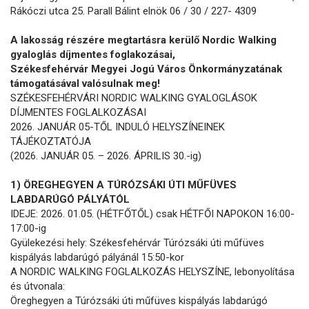
Rákóczi utca 25. Parall Bálint elnök 06 / 30 / 227- 4309
A lakosság részére megtartásra kerülő Nordic Walking
gyaloglás díjmentes foglakozásai,
Székesfehérvár Megyei Jogú Város Önkormányzatának
támogatásával valósulnak meg!
SZÉKESFEHÉRVÁRI NORDIC WALKING GYALOGLÁSOK
DÍJMENTES FOGLALKOZÁSAI
2026. JANUÁR 05-TŐL INDULÓ HELYSZÍNEINEK
TÁJÉKOZTATÓJA
(2026. JANUÁR 05. – 2026. ÁPRILIS 30.-ig)
1) ÖREGHEGYEN A TÚRÓZSÁKI ÚTI MŰFÜVES
LABDARÚGÓ PÁLYÁTÓL
IDEJE: 2026. 01.05. (HÉTFŐTŐL) csak HÉTFŐI NAPOKON 16:00-
17:00-ig
Gyülekezési hely: Székesfehérvár Túrózsáki úti műfüves
kispályás labdarúgó pályánál 15:50-kor
A NORDIC WALKING FOGLALKOZÁS HELYSZÍNE, lebonyolítása
és útvonala:
Öreghegyen a Túrózsáki úti műfüves kispályás labdarúgó