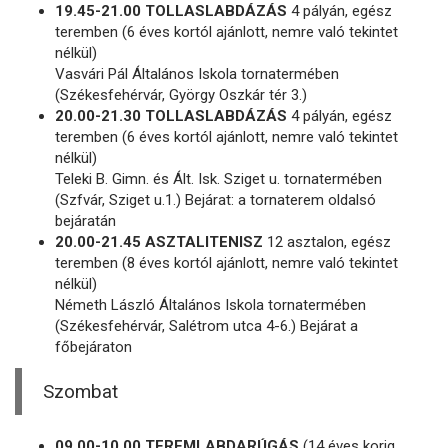
19.45-21.00 TOLLASLABDÁZÁS
4 pályán, egész
teremben (6 éves kortól ajánlott, nemre való tekintet
nélkül)
Vasvári Pál Általános Iskola tornatermében
(Székesfehérvár, György Oszkár tér 3.)
20.00-21.30 TOLLASLABDÁZÁS
4 pályán, egész
teremben (6 éves kortól ajánlott, nemre való tekintet
nélkül)
Teleki B. Gimn. és Ált. Isk. Sziget u. tornatermében
(Szfvár, Sziget u.1.) Bejárat: a tornaterem oldalsó
bejáratán
20.00-21.45 ASZTALITENISZ
12 asztalon, egész
teremben (8 éves kortól ajánlott, nemre való tekintet
nélkül)
Németh László Általános Iskola tornatermében
(Székesfehérvár, Salétrom utca 4-6.) Bejárat a
főbejáraton
Szombat
09.00-10.00 TEREMLABDARÚGÁS
(14 éves korig,