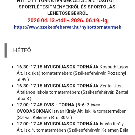
NYITOTT TORNATERMEK ÁLTAL BIZTOSÍTOTT
SPORTLÉTESÍTMÉNYEKRŐL ÉS SPORTOLÁSI
LEHETŐSÉGEKRŐL
2026.04.13.-tól – 2026. 06.19.-ig
https://www.szekesfehervar.hu/nyitotttornatermek
HÉTFŐ
16.30-17.15 NYUGDÍJASOK TORNÁJA
Kossuth Lajos
Ált. Isk. (kis) tornatermében: (Székesfehérvár, Pozsonyi
út 99.)
16.30-17.15 NYUGDÍJASOK TORNÁJA
Zentai Utcai
Általános Iskola tornatermében: (Székesfehérvár, Zentai
utca 8.)
17.00-17.45 OVIS - TORNA (5-6-7 éves
ÓVODÁSOKNAK
István Király Ált. Isk. ½ tornatermében
(Szfvár, Kelemen B. u. 30/a.)
17.00-17.45 NYUGDÍJASOK TORNÁJA
István Király
Ált. Isk. ½ tornatermében (Székesfehérvár, Kelemen Béla