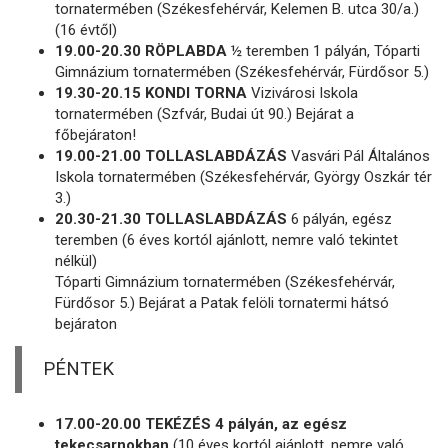
tornatermében (Székesfehérvár, Kelemen B. utca 30/a.)
(16 évtől)
19.00-20.30 RÖPLABDA
½ teremben 1 pályán, Tóparti
Gimnázium tornatermében (Székesfehérvár, Fürdősor 5.)
19.30-20.15 KONDI TORNA
Vizivárosi Iskola
tornatermében (Szfvár, Budai út 90.) Bejárat a
főbejáraton!
19.00-21.00 TOLLASLABDÁZÁS
Vasvári Pál Általános
Iskola tornatermében (Székesfehérvár, György Oszkár tér
3.)
20.30-21.30 TOLLASLABDÁZÁS
6 pályán, egész
teremben (6 éves kortól ajánlott, nemre való tekintet
nélkül)
Tóparti Gimnázium tornatermében (Székesfehérvár,
Fürdősor 5.) Bejárat a Patak felöli tornatermi hátsó
bejáraton
PÉNTEK
17.00-20.00 TEKÉZÉS 4 pályán, az egész
tekecsarnokban
(10 éves kortól ajánlott, nemre való