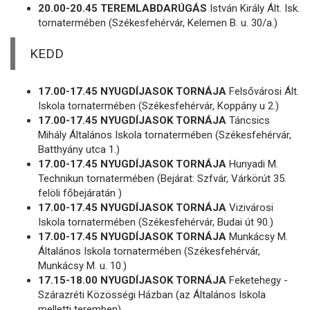
20.00-20.45 TEREMLABDARÚGÁS
István Király Ált. Isk.
tornatermében (Székesfehérvár, Kelemen B. u. 30/a.)
KEDD
17.00-17.45 NYUGDÍJASOK TORNÁJA
Felsővárosi Ált.
Iskola tornatermében (Székesfehérvár, Koppány u 2.)
17.00-17.45 NYUGDÍJASOK TORNÁJA
Táncsics
Mihály Általános Iskola tornatermében (Székesfehérvár,
Batthyány utca 1.)
17.00-17.45 NYUGDÍJASOK TORNÁJA
Hunyadi M.
Technikun tornatermében (Bejárat: Szfvár, Várkörút 35.
felöli főbejáratán )
17.00-17.45 NYUGDÍJASOK TORNÁJA
Vizivárosi
Iskola tornatermében (Székesfehérvár, Budai út 90.)
17.00-17.45 NYUGDÍJASOK TORNÁJA
Munkácsy M.
Általános Iskola tornatermében (Székesfehérvár,
Munkácsy M. u. 10.)
17.15-18.00 NYUGDÍJASOK TORNÁJA
Feketehegy -
Szárazréti Közösségi Házban (az Általános Iskola
melletti teremben)