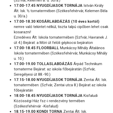
(Szfvár, Kelemen B. u. 30/a.)
17.00-17.45 NYUGDÍJASOK TORNÁJA
István Király
Ált. Isk. ½ tornatermében (Székesfehérvár, Kelemen Béla
u. 30/a.)
17.00-18.30 KOSÁRLABDÁZÁS (10 éves kortól)
nemre való tekintet nélkül, tiszta talpú cipőben lehet csak
kosarazni!
Ezredéves Ált. Iskola tornatermében (Szfvár, Havranek J.
út 4.) Bejárat: a Móri út felöli gépkocsi bejáraton
17.00-18.45 FLOORBALL
Munkácsy Mihály Általános
Iskola tornatermében (Székesfehérvár, Munkácsy Mihály
u. 10.)
17.00-19.00 TOLLASLABDÁZÁS
Árpád Technikum
tornaterme Bejárat: az iskola főbejáratán (Szfvár,
Seregélyesi út 88.-90.)
17.15-18.00 NYUGDÍJASOK TORNÁJA
Zentai Ált. Isk.
tornatermében: (Szfvár, Zentai utca 8.) Bejárat az iskola
főbejáratán
18.00-18.45 NYUGDÍJASOK TORNÁJA
Kisfaludi
Közösségi Ház fsz-i rendezvény termében
(Székesfehérvár -Kisfalud)
18.15-19.00 KONDI TORNA
Zentai Ált. Isk.