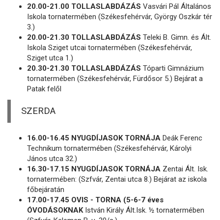
20.00-21.00 TOLLASLABDÁZÁS
Vasvári Pál Általános
Iskola tornatermében (Székesfehérvár, György Oszkár tér
3.)
20.00-21.30 TOLLASLABDÁZÁS
Teleki B. Gimn. és Ált.
Iskola Sziget utcai tornatermében (Székesfehérvár,
Sziget utca 1.)
20.30-21.30 TOLLASLABDÁZÁS
Tóparti Gimnázium
tornatermében (Székesfehérvár, Fürdősor 5.) Bejárat a
Patak felől
SZERDA
16.00-16.45 NYUGDÍJASOK TORNÁJA
Deák Ferenc
Technikum tornatermében (Székesfehérvár, Károlyi
János utca 32.)
16.30-17.15 NYUGDÍJASOK TORNÁJA
Zentai Ált. Isk.
tornatermében: (Szfvár, Zentai utca 8.) Bejárat az iskola
főbejáratán
17.00-17.45 OVIS - TORNA (5-6-7 éves
ÓVODÁSOKNAK
István Király Ált.Isk. ½ tornatermében