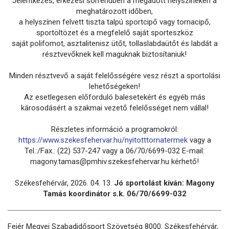
Jelentkezés, érkezési sorrendben a megadott helyszíneken a
meghatározott időben,
a helyszínen felvett tiszta talpú sportcipő vagy tornacipő,
sportöltözet és a megfelelő saját sporteszköz
saját polifomot, asztalitenisz ütőt, tollaslabdaütőt és labdát a
résztvevőknek kell maguknak biztosítaniuk!
Minden résztvevő a saját felelősségére vesz részt a sportolási
lehetőségeken!
Az esetlegesen előforduló balesetekért és egyéb más
károsodásért a szakmai vezető felelősséget nem vállal!
Részletes információ a programokról:
https://www.szekesfehervar.hu/nyitotttornatermek
vagy a
Tel.:/Fax.: (22) 537-247 vagy a 06/70/6699-032 E-mail:
magony.tamas@pmhiv.szekesfehervar.hu kérhető!
Székesfehérvár, 2026. 04. 13.
Jó sportolást kíván: Magony
Tamás koordinátor s.k. 06/70/6699-032
Fejér Megyei Szabadidősport Szövetség 8000. Székesfehérvár,