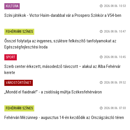
KULTÚRA
2026.08.06. 10:53
Színi játékok - Victor Haïm-darabbal vár a Prospero Színkör a V54-ben
FEHÉRVÁRI SZÍNES
2026.08.06. 10:47
Ősszel folytatja az ingyenes, szülésre felkészítő tanfolyamokat az
Egészségfejlesztési Iroda
SPORT
2026.08.06. 10:45
Szerb center érkezett, másodedző távozott – alakul az Alba Fehérvár
kerete
VÁROSTÖRTÉNET
2026.08.06. 09:52
„Mondd el fiaidnak!” - a zsidóság múltja Székesfehérváron
FEHÉRVÁRI SZÍNES
2026.08.06. 07:03
Fehérvári Mézünnep - augusztus 14-én kezdődik az Országzászló téren