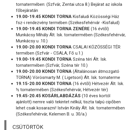
tornatermében: (Szfvár, Zentai utca 8.) Bejárat az iskola
főbejáratán
19.00-19.45 KONDI TORNA
Kisfaludi Közösségi Ház
fsz-i rendezvény termében (Székesfehérvár -Kisfalud)
19.00-19.45 KONDI TORNA ZENÉRE
(16 évtől)
Munkácsy Mihály Ált. Isk. tornatermében (Székesfehérvár,
Munkácsy u .10.)
19.00-20.00 KONDI TORNA
CSALAI KÖZÖSSÉGI TÉR
termében (Szfvár - CSALA, Fő u.1.)
19.00-19.45 KONDI TORNA
Széna téri Ált. Isk.
tornatermében (Szfvár, Széna tér 10.)
19.00-20.00 KONDI TORNA
(Általánosan átmozgató
TORNA) Vörösmarty M. ( Ligetsori) Ált. Isk. tornaterme
19.15-20.00 KONDI TORNA
(16 évtől) Hétvezér Ált. Isk.
½ tornatermében (Székesfehérvár, Hétvezér tér)
19.45-20.45 KOSÁRLABDÁZÁS
(10 éves kortól
ajánlott) nemre való tekintet nélkül, tiszta talpú cipőben
lehet csak kosarazni! István Király Ált. Isk. tornatermében
(Székesfehérvár, Kelemen B. u. 30/a.)
CSÜTÖRTÖK