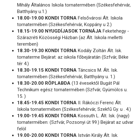
Mihály Általános Iskola tornatermében (Székesfehérvár,
Batthyány u.1.)
18.00-19.00 KONDI TORNA
Felsővárosi Ált. Iskola
tornatermében (Székesfehérvár, Koppány u 2.)
18.15-19.00 NYUGDÍJASOK TORNÁJA
Feketehegy -
Szárazréti Közösségi Házban (az Ált. Iskola melletti
teremben)
18.30-19.30 KONDI TORNA
Kodály Zoltán Ált. Isk.
tornaterme Bejárat: az iskola főbejáratán (Szfvár, Béke
tér 4.)
18.30-19.15 KONDI TORNA
Táncsics M. Ált. Isk.
tornatermében (Székesfehérvár, Batthyány u. 1.)
18.30-20.00 RÖPLABDA
(13 évesektől Bugát Pál
Technikum egész tornatermében (Szfvár, Gyümölcs u.
15. )
18.45-19.45 KONDI TORNA
II. Rákóczi Ferenc Ált.
Iskola tornatermében (Székesfehérvár, Szekfű Gy. u . 4.)
19.00-19.45 KONDI TORNA
Kossuth L. Ált. Isk. (nagy)
tornatermében: (Szfvár, Pozsonyi út 99.) Bejárat az udvar
felöl
19.00-20.00 KONDI TORNA
István Király Ált. Isk.