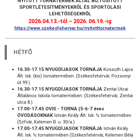
NYITOTT TORNATERMEK ÁLTAL BIZTOSÍTOTT
SPORTLÉTESÍTMÉNYEKRŐL ÉS SPORTOLÁSI
LEHETŐSÉGEKRŐL
2026.04.13.-tól – 2026. 06.19.-ig
https://www.szekesfehervar.hu/nyitotttornatermek
HÉTFŐ
16.30-17.15 NYUGDÍJASOK TORNÁJA
Kossuth Lajos
Ált. Isk. (kis) tornatermében: (Székesfehérvár, Pozsonyi
út 99.)
16.30-17.15 NYUGDÍJASOK TORNÁJA
Zentai Utcai
Általános Iskola tornatermében: (Székesfehérvár, Zentai
utca 8.)
17.00-17.45 OVIS - TORNA (5-6-7 éves
ÓVODÁSOKNAK
István Király Ált. Isk. ½ tornatermében
(Szfvár, Kelemen B. u. 30/a.)
17.00-17.45 NYUGDÍJASOK TORNÁJA
István Király
Ált. Isk. ½ tornatermében (Székesfehérvár, Kelemen Béla