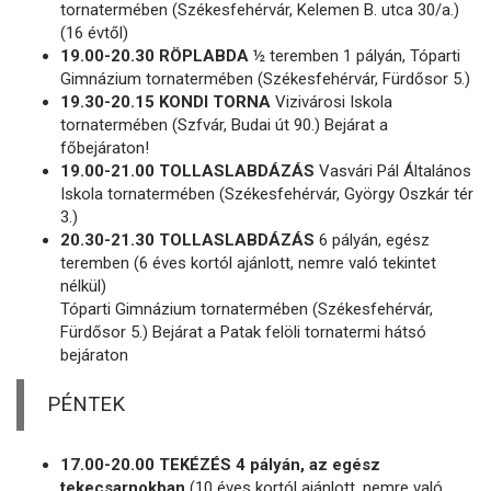
tornatermében (Székesfehérvár, Kelemen B. utca 30/a.)
(16 évtől)
19.00-20.30 RÖPLABDA
½ teremben 1 pályán, Tóparti
Gimnázium tornatermében (Székesfehérvár, Fürdősor 5.)
19.30-20.15 KONDI TORNA
Vizivárosi Iskola
tornatermében (Szfvár, Budai út 90.) Bejárat a
főbejáraton!
19.00-21.00 TOLLASLABDÁZÁS
Vasvári Pál Általános
Iskola tornatermében (Székesfehérvár, György Oszkár tér
3.)
20.30-21.30 TOLLASLABDÁZÁS
6 pályán, egész
teremben (6 éves kortól ajánlott, nemre való tekintet
nélkül)
Tóparti Gimnázium tornatermében (Székesfehérvár,
Fürdősor 5.) Bejárat a Patak felöli tornatermi hátsó
bejáraton
PÉNTEK
17.00-20.00 TEKÉZÉS 4 pályán, az egész
tekecsarnokban
(10 éves kortól ajánlott, nemre való