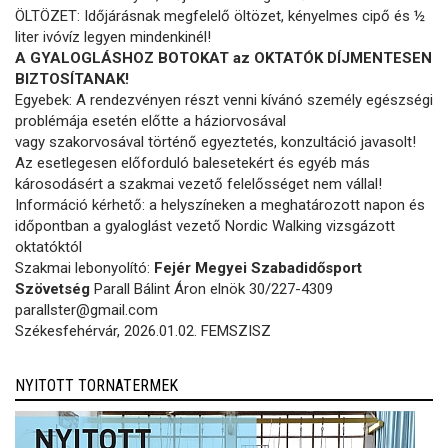
ÖLTÖZET: Időjárásnak megfelelő öltözet, kényelmes cipő és ½
liter ivóvíz legyen mindenkinél!
A GYALOGLÁSHOZ BOTOKAT az OKTATÓK DÍJMENTESEN
BIZTOSÍTANAK!
Egyebek: A rendezvényen részt venni kívánó személy egészségi
problémája esetén előtte a háziorvosával
vagy szakorvosával történő egyeztetés, konzultáció javasolt!
Az esetlegesen előforduló balesetekért és egyéb más
károsodásért a szakmai vezető felelősséget nem vállal!
Információ kérhető: a helyszíneken a meghatározott napon és
időpontban a gyaloglást vezető Nordic Walking vizsgázott
oktatóktól
Szakmai lebonyolító:
Fejér Megyei Szabadidősport
Szövetség
Parall Bálint Áron elnök 30/227-4309
parallster@gmail.com
Székesfehérvár, 2026.01.02. FEMSZISZ
NYITOTT TORNATERMEK