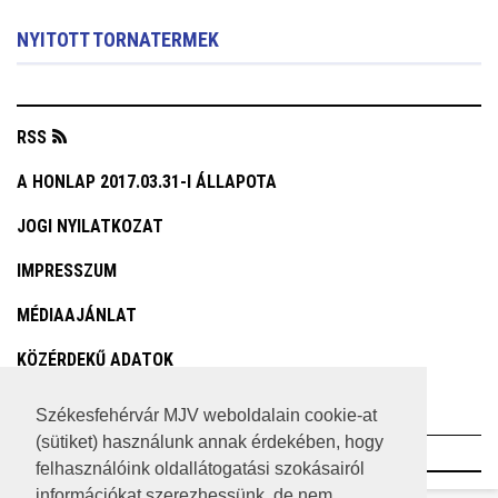
NYITOTT TORNATERMEK
RSS
A HONLAP 2017.03.31-I ÁLLAPOTA
JOGI NYILATKOZAT
IMPRESSZUM
MÉDIAAJÁNLAT
KÖZÉRDEKŰ ADATOK
ADATVÉDELEM
Székesfehérvár MJV weboldalain cookie-at
(sütiket) használunk annak érdekében, hogy
©2023 SZÉKESFEHÉRVÁR MEGYEI JOGÚ VÁROS
felhasználóink oldallátogatási szokásairól
információkat szerezhessünk, de nem