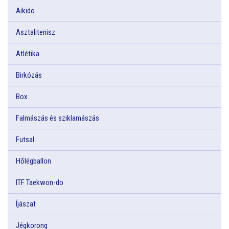
Aikido
Asztalitenisz
Atlétika
Birkózás
Box
Falmászás és sziklamászás
Futsal
Hőlégballon
ITF Taekwon-do
Íjászat
Jégkorong