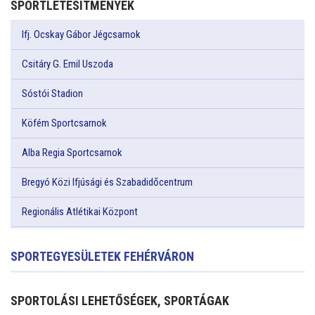
SPORTLÉTESÍTMÉNYEK
Ifj. Ocskay Gábor Jégcsarnok
Csitáry G. Emil Uszoda
Sóstói Stadion
Köfém Sportcsarnok
Alba Regia Sportcsarnok
Bregyó Közi Ifjúsági és Szabadidőcentrum
Regionális Atlétikai Központ
SPORTEGYESÜLETEK FEHÉRVÁRON
SPORTOLÁSI LEHETŐSÉGEK, SPORTÁGAK