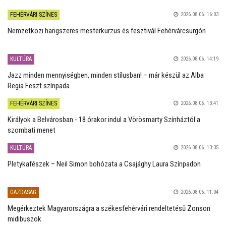
FEHÉRVÁRI SZÍNES
2026.08.06. 16:03
Nemzetközi hangszeres mesterkurzus és fesztivál Fehérvárcsurgón
KULTÚRA
2026.08.06. 14:19
Jazz minden mennyiségben, minden stílusban! – már készül az Alba
Regia Feszt színpada
FEHÉRVÁRI SZÍNES
2026.08.06. 13:41
Királyok a Belvárosban - 18 órakor indul a Vörösmarty Színháztól a
szombati menet
KULTÚRA
2026.08.06. 13:35
Pletykafészek – Neil Simon bohózata a Csajághy Laura Színpadon
GAZDASÁG
2026.08.06. 11:04
Megérkeztek Magyarországra a székesfehérvári rendeltetésű Zonson
midibuszok