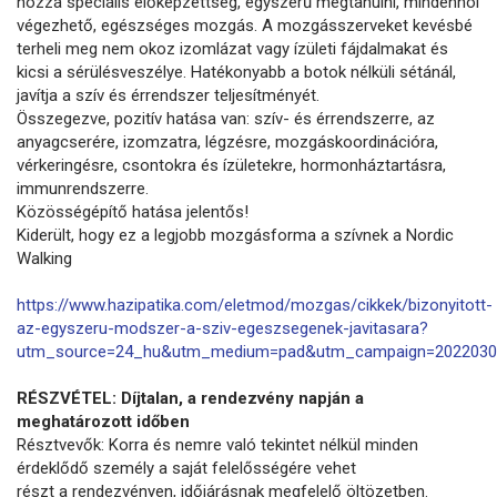
hozzá speciális előképzettség, egyszerű megtanulni, mindenhol
végezhető, egészséges mozgás. A mozgásszerveket kevésbé
terheli meg nem okoz izomlázat vagy ízületi fájdalmakat és
kicsi a sérülésveszélye. Hatékonyabb a botok nélküli sétánál,
javítja a szív és érrendszer teljesítményét.
Összegezve, pozitív hatása van: szív- és érrendszerre, az
anyagcserére, izomzatra, légzésre, mozgáskoordinációra,
vérkeringésre, csontokra és ízületekre, hormonháztartásra,
immunrendszerre.
Közösségépítő hatása jelentős!
Kiderült, hogy ez a legjobb mozgásforma a szívnek a Nordic
Walking
https://www.hazipatika.com/eletmod/mozgas/cikkek/bizonyitott-
az-egyszeru-modszer-a-sziv-egeszsegenek-javitasara?
utm_source=24_hu&utm_medium=pad&utm_campaign=2022030
RÉSZVÉTEL: Díjtalan, a rendezvény napján a
meghatározott időben
Résztvevők: Korra és nemre való tekintet nélkül minden
érdeklődő személy a saját felelősségére vehet
részt a rendezvényen, időjárásnak megfelelő öltözetben.