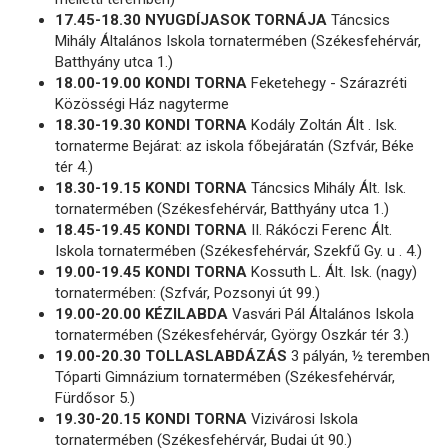
17.45-18.30 NYUGDÍJASOK TORNÁJA
Táncsics
Mihály Általános Iskola tornatermében (Székesfehérvár,
Batthyány utca 1.)
18.00-19.00 KONDI TORNA
Feketehegy - Szárazréti
Közösségi Ház nagyterme
18.30-19.30 KONDI TORNA
Kodály Zoltán Ált . Isk.
tornaterme Bejárat: az iskola főbejáratán (Szfvár, Béke
tér 4.)
18.30-19.15 KONDI TORNA
Táncsics Mihály Ált. Isk.
tornatermében (Székesfehérvár, Batthyány utca 1.)
18.45-19.45 KONDI TORNA
II. Rákóczi Ferenc Ált.
Iskola tornatermében (Székesfehérvár, Szekfű Gy. u . 4.)
19.00-19.45 KONDI TORNA
Kossuth L. Ált. Isk. (nagy)
tornatermében: (Szfvár, Pozsonyi út 99.)
19.00-20.00 KÉZILABDA
Vasvári Pál Általános Iskola
tornatermében (Székesfehérvár, György Oszkár tér 3.)
19.00-20.30 TOLLASLABDÁZÁS
3 pályán, ½ teremben
Tóparti Gimnázium tornatermében (Székesfehérvár,
Fürdősor 5.)
19.30-20.15 KONDI TORNA
Vizivárosi Iskola
tornatermében (Székesfehérvár, Budai út 90.)