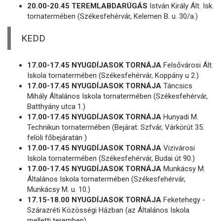
20.00-20.45 TEREMLABDARÚGÁS
István Király Ált. Isk.
tornatermében (Székesfehérvár, Kelemen B. u. 30/a.)
KEDD
17.00-17.45 NYUGDÍJASOK TORNÁJA
Felsővárosi Ált.
Iskola tornatermében (Székesfehérvár, Koppány u 2.)
17.00-17.45 NYUGDÍJASOK TORNÁJA
Táncsics
Mihály Általános Iskola tornatermében (Székesfehérvár,
Batthyány utca 1.)
17.00-17.45 NYUGDÍJASOK TORNÁJA
Hunyadi M.
Technikun tornatermében (Bejárat: Szfvár, Várkörút 35.
felöli főbejáratán )
17.00-17.45 NYUGDÍJASOK TORNÁJA
Vizivárosi
Iskola tornatermében (Székesfehérvár, Budai út 90.)
17.00-17.45 NYUGDÍJASOK TORNÁJA
Munkácsy M.
Általános Iskola tornatermében (Székesfehérvár,
Munkácsy M. u. 10.)
17.15-18.00 NYUGDÍJASOK TORNÁJA
Feketehegy -
Szárazréti Közösségi Házban (az Általános Iskola
melletti teremben)