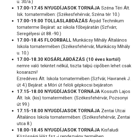
u. 30/a.)
17.00-17.45 NYUGDÍJASOK TORNÁJA
Széna Téri Ált.
Isk. tornatermében: (Székesfehérvár, Széna tér 10.)
17.00-19.00 TOLLASLABDÁZÁS
Árpád Technikum
tornaterme Bejárat: az iskola főbejáratán (Szfvárr,
Seregélyesi út 88.-90.)
17.00-18.45 FLOORBALL
Munkácsy Mihály Általános
Iskola tornatermében (Székesfehérvár, Munkácsy Mihály
u. 10.)
17.00-18.30 KOSÁRLABDÁZÁS (10 éves kortól)
nemre való tekintet nélkül, tiszta talpú cipőben lehet csak
kosarazni!
Ezredéves Ált. Iskola tornatermében (Szfvár, Havranek J.
út 4.) Bejárat: a Móri út felöli gépkocsi bejáraton
17.15-18.00 NYUGDÍJASOK TORNÁJA
Kossuth Lajos
Ált. Isk. (kis) tornatermében: (Székesfehérvár, Pozsonyi
út 99.)
17.15-18.00 NYUGDÍJASOK TORNÁJA
Zentai Utcai
Általános Iskola tornatermében: (Székesfehérvár, Zentai
utca 8.)
18.00-18.45 NYUGDÍJASOK TORNÁJA
Kisfaludi
Közösségi Ház fsz.-i rendezvény termében