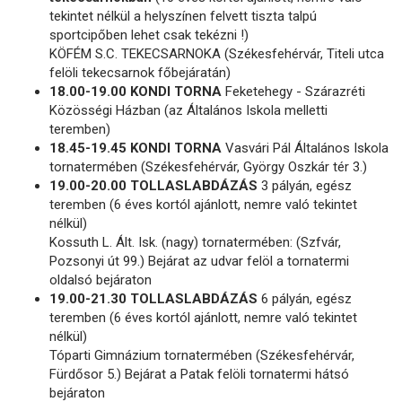
tekintet nélkül a helyszínen felvett tiszta talpú
sportcipőben lehet csak tekézni !)
KÖFÉM S.C. TEKECSARNOKA (Székesfehérvár, Titeli utca
felöli tekecsarnok főbejáratán)
18.00-19.00 KONDI TORNA
Feketehegy - Szárazréti
Közösségi Házban (az Általános Iskola melletti
teremben)
18.45-19.45 KONDI TORNA
Vasvári Pál Általános Iskola
tornatermében (Székesfehérvár, György Oszkár tér 3.)
19.00-20.00 TOLLASLABDÁZÁS
3 pályán, egész
teremben (6 éves kortól ajánlott, nemre való tekintet
nélkül)
Kossuth L. Ált. Isk. (nagy) tornatermében: (Szfvár,
Pozsonyi út 99.) Bejárat az udvar felöl a tornatermi
oldalsó bejáraton
19.00-21.30 TOLLASLABDÁZÁS
6 pályán, egész
teremben (6 éves kortól ajánlott, nemre való tekintet
nélkül)
Tóparti Gimnázium tornatermében (Székesfehérvár,
Fürdősor 5.) Bejárat a Patak felöli tornatermi hátsó
bejáraton