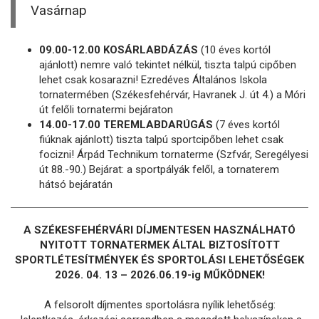
Vasárnap
09.00-12.00 KOSÁRLABDÁZÁS
(10 éves kortól
ajánlott) nemre való tekintet nélkül, tiszta talpú cipőben
lehet csak kosarazni! Ezredéves Általános Iskola
tornatermében (Székesfehérvár, Havranek J. út 4.) a Móri
út felőli tornatermi bejáraton
14.00-17.00 TEREMLABDARÚGÁS
(7 éves kortól
fiúknak ajánlott) tiszta talpú sportcipőben lehet csak
focizni! Árpád Technikum tornaterme (Szfvár, Seregélyesi
út 88.-90.) Bejárat: a sportpályák felől, a tornaterem
hátsó bejáratán
A SZÉKESFEHÉRVÁRI DÍJMENTESEN HASZNÁLHATÓ
NYITOTT TORNATERMEK ÁLTAL BIZTOSÍTOTT
SPORTLÉTESÍTMÉNYEK ÉS SPORTOLÁSI LEHETŐSÉGEK
2026. 04. 13 – 2026.06.19-ig MŰKÖDNEK!
A felsorolt díjmentes sportolásra nyílik lehetőség: