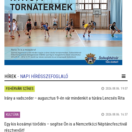
HÍREK
- NAPI HÍRÖSSZEFOGLALÓ
FEHÉRVÁRI SZÍNES
2026.08.06. 19:07
Irány a vadszeder – augusztus 9-én vár mindenkit a túrára Lencsés Rita
KULTÚRA
2026.08.06. 16:37
Egy kis kosárnyi törődés – segítse Ön is a Nemzetközi Néptáncfesztivál
résztvevőit!