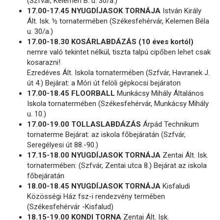
(Szfvár, Kelemen B. u. 30/a.)
17.00-17.45 NYUGDÍJASOK TORNÁJA
István Király
Ált. Isk. ½ tornatermében (Székesfehérvár, Kelemen Béla
u. 30/a.)
17.00-18.30 KOSÁRLABDÁZÁS (10 éves kortól)
nemre való tekintet nélkül, tiszta talpú cipőben lehet csak
kosarazni!
Ezredéves Ált. Iskola tornatermében (Szfvár, Havranek J.
út 4.) Bejárat: a Móri út felöli gépkocsi bejáraton
17.00-18.45 FLOORBALL
Munkácsy Mihály Általános
Iskola tornatermében (Székesfehérvár, Munkácsy Mihály
u. 10.)
17.00-19.00 TOLLASLABDÁZÁS
Árpád Technikum
tornaterme Bejárat: az iskola főbejáratán (Szfvár,
Seregélyesi út 88.-90.)
17.15-18.00 NYUGDÍJASOK TORNÁJA
Zentai Ált. Isk.
tornatermében: (Szfvár, Zentai utca 8.) Bejárat az iskola
főbejáratán
18.00-18.45 NYUGDÍJASOK TORNÁJA
Kisfaludi
Közösségi Ház fsz-i rendezvény termében
(Székesfehérvár -Kisfalud)
18.15-19.00 KONDI TORNA
Zentai Ált. Isk.