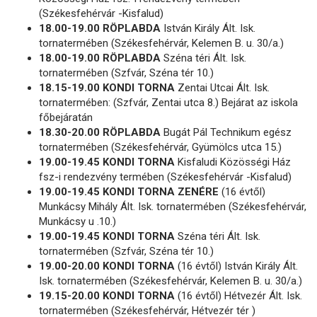
(Székesfehérvár -Kisfalud)
18.00-19.00 RÖPLABDA
István Király Ált. Isk.
tornatermében (Székesfehérvár, Kelemen B. u. 30/a.)
18.00-19.00 RÖPLABDA
Széna téri Ált. Isk.
tornatermében (Szfvár, Széna tér 10.)
18.15-19.00 KONDI TORNA
Zentai Utcai Ált. Isk.
tornatermében: (Szfvár, Zentai utca 8.) Bejárat az iskola
főbejáratán
18.30-20.00 RÖPLABDA
Bugát Pál Technikum egész
tornatermében (Székesfehérvár, Gyümölcs utca 15.)
19.00-19.45 KONDI TORNA
Kisfaludi Közösségi Ház
fsz-i rendezvény termében (Székesfehérvár -Kisfalud)
19.00-19.45 KONDI TORNA ZENÉRE
(16 évtől)
Munkácsy Mihály Ált. Isk. tornatermében (Székesfehérvár,
Munkácsy u .10.)
19.00-19.45 KONDI TORNA
Széna téri Ált. Isk.
tornatermében (Szfvár, Széna tér 10.)
19.00-20.00 KONDI TORNA
(16 évtől) István Király Ált.
Isk. tornatermében (Székesfehérvár, Kelemen B. u. 30/a.)
19.15-20.00 KONDI TORNA
(16 évtől) Hétvezér Ált. Isk.
tornatermében (Székesfehérvár, Hétvezér tér )