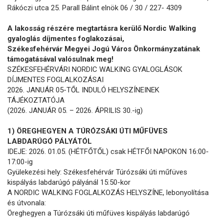
Rákóczi utca 25. Parall Bálint elnök 06 / 30 / 227- 4309
A lakosság részére megtartásra kerülő Nordic Walking
gyaloglás díjmentes foglakozásai,
Székesfehérvár Megyei Jogú Város Önkormányzatának
támogatásával valósulnak meg!
SZÉKESFEHÉRVÁRI NORDIC WALKING GYALOGLÁSOK
DÍJMENTES FOGLALKOZÁSAI
2026. JANUÁR 05-TŐL INDULÓ HELYSZÍNEINEK
TÁJÉKOZTATÓJA
(2026. JANUÁR 05. – 2026. ÁPRILIS 30.-ig)
1) ÖREGHEGYEN A TÚRÓZSÁKI ÚTI MŰFÜVES
LABDARÚGÓ PÁLYÁTÓL
IDEJE: 2026. 01.05. (HÉTFŐTŐL) csak HÉTFŐI NAPOKON 16:00-
17:00-ig
Gyülekezési hely: Székesfehérvár Túrózsáki úti műfüves
kispályás labdarúgó pályánál 15:50-kor
A NORDIC WALKING FOGLALKOZÁS HELYSZÍNE, lebonyolítása
és útvonala:
Öreghegyen a Túrózsáki úti műfüves kispályás labdarúgó