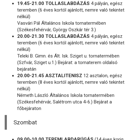
19.45-21.00 TOLLASLABDÁZÁS
4 pályán, egész
teremben (6 éves kortól ajánlott, nemre való tekintet
nélkül)
Vasvári Pál Általános Iskola tornatermében
(Székesfehérvár, György Oszkár tér 3.)
20.00-21.30 TOLLASLABDÁZÁS
4 pályán, egész
teremben (6 éves kortól ajánlott, nemre való tekintet
nélkül)
Teleki B. Gimn. és Ált. Isk. Sziget u. tornatermében
(Szfvár, Sziget u.1.) Bejárat: a tornaterem oldalsó
bejáratán
20.00-21.45 ASZTALITENISZ
12 asztalon, egész
teremben (8 éves kortól ajánlott, nemre való tekintet
nélkül)
Németh László Általános Iskola tornatermében
(Székesfehérvár, Salétrom utca 4-6.) Bejárat a
főbejáraton
Szombat
09.00-10.00 TEREMLABDARÚGÁS
(14 éves korig,