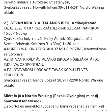
pályától indulva a Túrózsáki út sétányain,
Gyaloglást vezeti: Horváth István 30/611-6241 Nordic Walking
oktató
2.) ISTVÁN KIRÁLY ÁLTALÁNOS ISKOLA főbejáratától
IDEJE: 2026. 01.07. (SZERDÁTÓL) csak SZERDAI NAPOKON
15:00-16:00-ig
Gyülekezési hely: (István Király Ált. Isk. főbejárata előtt
Székesfehérvár, Kelemen B. u 30/a) 14:50-kor
A NORDIC WALKING FOGLALKOZÁS HELYSZÍNE, lebonyolítása
és útvonala:
AZ ISTVÁN KIRÁLY ÁLTALÁNOS ISKOLA FŐBEJÁRATÁTÓL
INDULVA, CSOPORTBAN,
A PALOTAVÁROSI HORGÁSZ TAVAK KÖRÜLI FÜVES
TERÜLETEN
Gyaloglást vezeti: Gáncs József 20/911-2290 Nordic Walking
oktató
Miért is jó a Nordic Walking (Északi Gyaloglás) mint új
sportolási lehetőség?
Életkortól és nemektől függetlenül bárki végezheti és nem kell