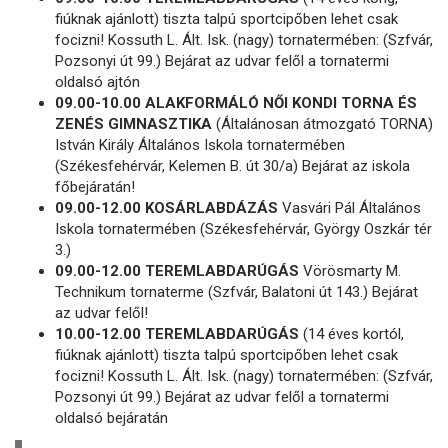
fiúknak ajánlott) tiszta talpú sportcipőben lehet csak
focizni! Kossuth L. Ált. Isk. (nagy) tornatermében: (Szfvár,
Pozsonyi út 99.) Bejárat az udvar felől a tornatermi
oldalsó ajtón
09.00-10.00 ALAKFORMÁLÓ NŐI KONDI TORNA ÉS
ZENÉS GIMNASZTIKA
(Általánosan átmozgató TORNA)
István Király Általános Iskola tornatermében
(Székesfehérvár, Kelemen B. út 30/a) Bejárat az iskola
főbejáratán!
09.00-12.00 KOSÁRLABDÁZÁS
Vasvári Pál Általános
Iskola tornatermében (Székesfehérvár, György Oszkár tér
3.)
09.00-12.00 TEREMLABDARÚGÁS
Vörösmarty M.
Technikum tornaterme (Szfvár, Balatoni út 143.) Bejárat
az udvar felől!
10.00-12.00 TEREMLABDARÚGÁS
(14 éves kortól,
fiúknak ajánlott) tiszta talpú sportcipőben lehet csak
focizni! Kossuth L. Ált. Isk. (nagy) tornatermében: (Szfvár,
Pozsonyi út 99.) Bejárat az udvar felől a tornatermi
oldalsó bejáratán