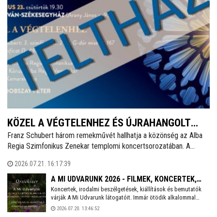
KÖZEL A VÉGTELENHEZ ÉS ÚJRAHANGOLT
Franz Schubert három remekművét hallhatja a közönség az Alba
TEREK – HARMONIA ALBENSIS
Regia Szimfonikus Zenekar templomi koncertsorozatában. A
Harmonia Albensis július 23-án, csütörtökön 19.30 órakor a Szent
2026.07.21. 16:17:39
István-székesegyházban folytatódik.
A MI UDVARUNK 2026 - FILMEK, KONCERTEK,
Koncertek, irodalmi beszélgetések, kiállítások és bemutatók
KIÁLLÍTÁSOK
várják A Mi Udvarunk látogatóit. Immár ötödik alkalommal
rendezi meg az Orsiékszer a hangulatos, összművészeti
2026.07.20. 13:46:52
minifesztivált. A július 31-én, pénteken induló háromnapos