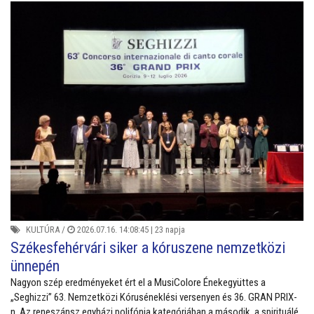
KULTÚRA
/
2026.07.16. 14:08:45 |
23 napja
Székesfehérvári siker a kóruszene nemzetközi
ünnepén
Nagyon szép eredményeket ért el a MusiColore Énekegyüttes a
„Seghizzi” 63. Nemzetközi Kóruséneklési versenyen és 36. GRAN PRIX-
n. Az reneszánsz egyházi polifónia kategóriában a második, a spirituálé,