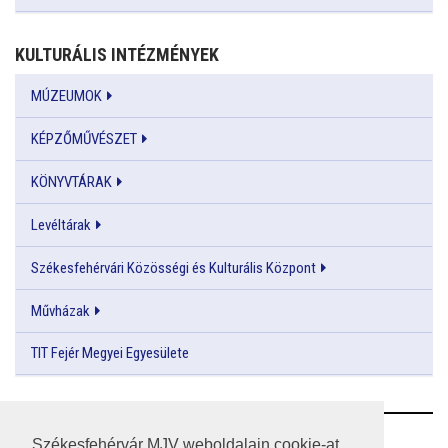
KULTURÁLIS INTÉZMÉNYEK
MÚZEUMOK
KÉPZŐMŰVÉSZET
KÖNYVTÁRAK
Levéltárak
Székesfehérvári Közösségi és Kulturális Központ
Művházak
TIT Fejér Megyei Egyesülete
RSS
Székesfehérvár MJV weboldalain cookie-at