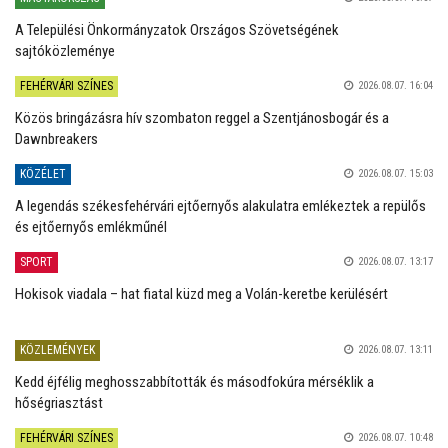
A Települési Önkormányzatok Országos Szövetségének
sajtóközleménye
FEHÉRVÁRI SZÍNES
2026.08.07. 16:04
Közös bringázásra hív szombaton reggel a Szentjánosbogár és a
Dawnbreakers
KÖZÉLET
2026.08.07. 15:03
A legendás székesfehérvári ejtőernyős alakulatra emlékeztek a repülős
és ejtőernyős emlékműnél
SPORT
2026.08.07. 13:17
Hokisok viadala – hat fiatal küzd meg a Volán-keretbe kerülésért
KÖZLEMÉNYEK
2026.08.07. 13:11
Kedd éjfélig meghosszabbították és másodfokúra mérséklik a
hőségriasztást
FEHÉRVÁRI SZÍNES
2026.08.07. 10:48