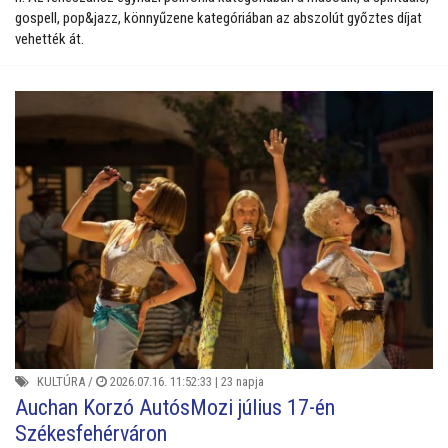
gospell, pop&jazz, könnyűzene kategóriában az abszolút győztes díjat
vehették át.
KULTÚRA
/
2026.07.16. 11:52:33 |
23 napja
Auchan Korzó AutósMozi július 17-én
Székesfehérváron