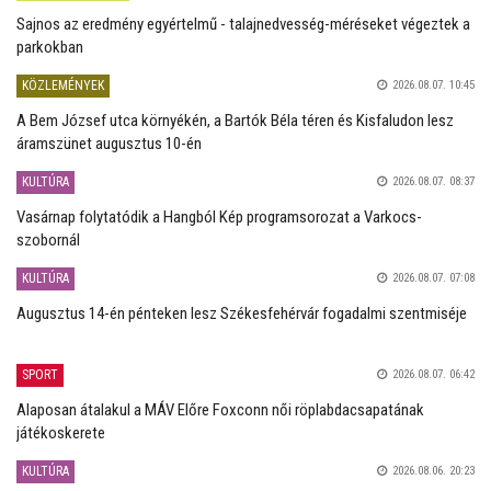
Sajnos az eredmény egyértelmű - talajnedvesség-méréseket végeztek a
parkokban
KÖZLEMÉNYEK
2026.08.07. 10:45
A Bem József utca környékén, a Bartók Béla téren és Kisfaludon lesz
áramszünet augusztus 10-én
KULTÚRA
2026.08.07. 08:37
Vasárnap folytatódik a Hangból Kép programsorozat a Varkocs-
szobornál
KULTÚRA
2026.08.07. 07:08
Augusztus 14-én pénteken lesz Székesfehérvár fogadalmi szentmiséje
SPORT
2026.08.07. 06:42
Alaposan átalakul a MÁV Előre Foxconn női röplabdacsapatának
játékoskerete
KULTÚRA
2026.08.06. 20:23