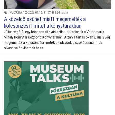
KULTÚRA
/
2026.07.15. 11:57:43 |
24 napja
A közelgő szünet miatt megemelték a
kölcsönzési limitet a könyvtárakban
Július végétől egy hónapon át nyári szünetet tartanak a Vörösmarty
Mihály Könyvtár Központi Könyvtárában. A zárva tartás okán július 25-ig
megemelték a kölcsönzési limitet, az olvasók a szokásosnál több
olvasnivalót vihetnek haza.