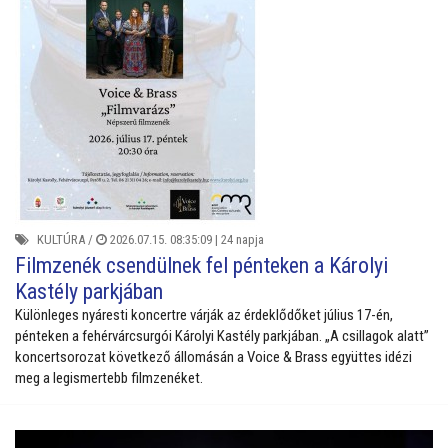
KULTÚRA
/
2026.07.15. 08:35:09 |
24 napja
Filmzenék csendülnek fel pénteken a Károlyi
Kastély parkjában
Különleges nyáresti koncertre várják az érdeklődőket július 17-én,
pénteken a fehérvárcsurgói Károlyi Kastély parkjában. „A csillagok alatt”
koncertsorozat következő állomásán a Voice & Brass együttes idézi
meg a legismertebb filmzenéket.