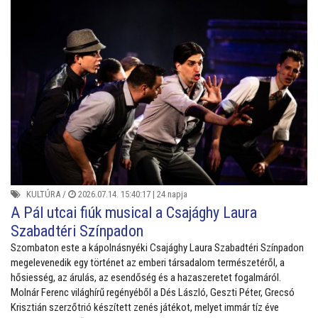
KULTÚRA
/
2026.07.14. 15:40:17 |
24 napja
A Pál utcai fiúk musical a Csajághy Laura
Szabadtéri Színpadon
Szombaton este a kápolnásnyéki Csajághy Laura Szabadtéri Színpadon
megelevenedik egy történet az emberi társadalom természetéről, a
hősiesség, az árulás, az esendőség és a hazaszeretet fogalmáról.
Molnár Ferenc világhírű regényéből a Dés László, Geszti Péter, Grecsó
Krisztián szerzőtrió készített zenés játékot, melyet immár tíz éve