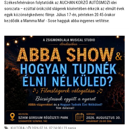
Székesfehérváron folytatódik az AUCHAN KORZÓ AUTÓSMOZI idei
sorozata – ezúttal örökzöld slágerek kíséretében érkezik az elmúlt évek
egyik közönségkedvenc filmje. Július 17-én, pénteken 20.45 órakor
kezdődik a Mamma Mia! - Sose hagyjuk abba ingyenes vetítése.
KULTÚRA
/
2026.07.16. 07:24:00 |
23 napja