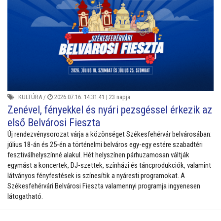
KULTÚRA
/
2026.07.16. 14:31:41 |
23 napja
Zenével, fényekkel és nyári pezsgéssel érkezik az
első Belvárosi Fieszta
Új rendezvénysorozat várja a közönséget Székesfehérvár belvárosában:
július 18-án és 25-én a történelmi belváros egy-egy estére szabadtéri
fesztiválhelyszínné alakul. Hét helyszínen párhuzamosan váltják
egymást a koncertek, DJ-szettek, színházi és táncprodukciók, valamint
látványos fényfestések is színesítik a nyáresti programokat. A
Székesfehérvári Belvárosi Fieszta valamennyi programja ingyenesen
látogatható.