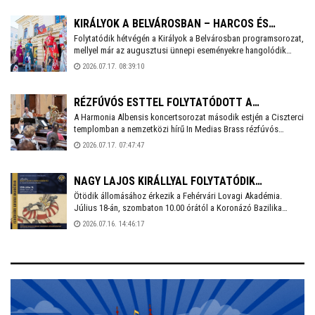
rendezvény keretében lesz nyáresti piknik és ékszerkészítő
workshop is és itt debütál a Kékfestő kollekció.
KIRÁLYOK A BELVÁROSBAN – HARCOS ÉS
Folytatódik hétvégén a Királyok a Belvárosban programsorozat,
HÓDÍTÓ URALKODÓKKAL FOLYTATÓDIK A
mellyel már az augusztusi ünnepi eseményekre hangolódik
PROGRAMSOROZAT
Székesfehérvár. Július 18-án, szombaton 17.00 órától harcos,
2026.07.17. 08:39:10
hódító királyokat ábrázoló óriásbábok, régizenészek és
hagyományőrzők töltik meg a Fő utcát a színháztól a Városház
térig.
RÉZFÚVÓS ESTTEL FOLYTATÓDOTT A
A Harmonia Albensis koncertsorozat második estjén a Ciszterci
HARMONIA ALBENSIS
templomban a nemzetközi hírű In Medias Brass rézfúvós
kvintett lépett színpadra. A 2010-ben alakult együttes néhány év
2026.07.17. 07:47:47
alatt a nemzetközi rézfúvós élet egyik meghatározó
formációjává vált.
NAGY LAJOS KIRÁLLYAL FOLYTATÓDIK
Ötödik állomásához érkezik a Fehérvári Lovagi Akadémia.
SZOMBATON A FEHÉRVÁRI LOVAGI AKADÉMIA
Július 18-án, szombaton 10.00 órától a Koronázó Bazilika
Nemzeti Emlékhely Látogatóközpontban Nagy Lajos király
2026.07.16. 14:46:17
lovagi erényeiről szóló előadásra kerül sor, melyet kora délután
gyakorlati bemutató követ.