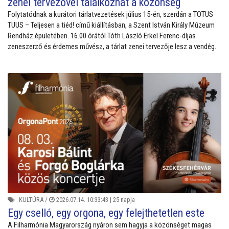
zenei tervezővel találkozhat a közönség
Folytatódnak a kurátori tárlatvezetések július 15-én, szerdán a TOTUS
TUUS – Teljesen a tiéd! című kiállításban, a Szent István Király Múzeum
Rendház épületében. 16.00 órától Tóth László Erkel Ferenc-díjas
zeneszerző és érdemes művész, a tárlat zenei tervezője lesz a vendég.
KULTÚRA
/
2026.07.14. 10:33:43 |
25 napja
Egy cselló, egy orgona, egy felejthetetlen este
A Filharmónia Magyarország nyáron sem hagyja a közönséget magas