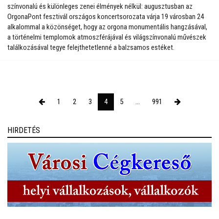
színvonalú és különleges zenei élmények nélkül: augusztusban az
OrgonaPont fesztivál országos koncertsorozata várja 19 városban 24
alkalommal a közönséget, hogy az orgona monumentális hangzásával,
a történelmi templomok atmoszférájával és világszínvonalú művészek
találkozásával tegye felejthetetlenné a balzsamos estéket.
1
2
3
4
5
...
991
HIRDETÉS