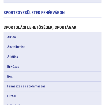
SPORTEGYESÜLETEK FEHÉRVÁRON
SPORTOLÁSI LEHETŐSÉGEK, SPORTÁGAK
Aikido
Asztalitenisz
Atlétika
Birkózás
Box
Falmászás és sziklamászás
Futsal