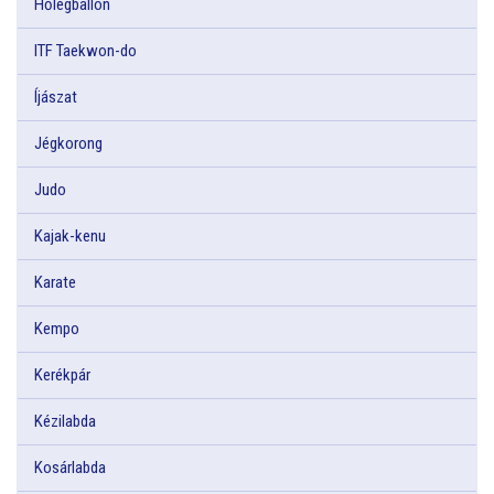
Hőlégballon
ITF Taekwon-do
Íjászat
Jégkorong
Judo
Kajak-kenu
Karate
Kempo
Kerékpár
Kézilabda
Kosárlabda