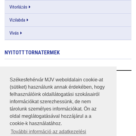
Vitorlázás
Vizilabda
Vívás
NYITOTT TORNATERMEK
RSS
Székesfehérvár MJV weboldalain cookie-at
(sütiket) használunk annak érdekében, hogy
A HONLAP 2017.03.31-I ÁLLAPOTA
felhasználóink oldallátogatási szokásairól
információkat szerezhessünk, de nem
JOGI NYILATKOZAT
tárolunk személyes információkat. Ön az
IMPRESSZUM
oldal meglátogatásával hozzájárul a a
cookie-k használatához.
MÉDIAAJÁNLAT
További információ az adatkezelési