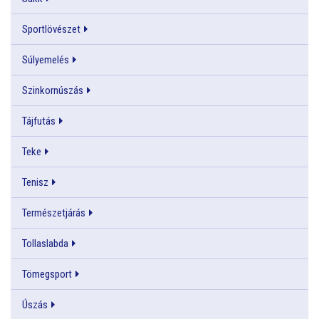
Sportlövészet
Súlyemelés
Szinkornúszás
Tájfutás
Teke
Tenisz
Természetjárás
Tollaslabda
Tömegsport
Úszás