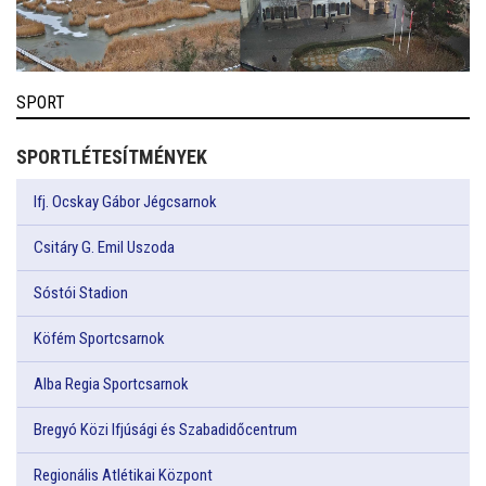
SPORT
SPORTLÉTESÍTMÉNYEK
Ifj. Ocskay Gábor Jégcsarnok
Csitáry G. Emil Uszoda
Sóstói Stadion
Köfém Sportcsarnok
Alba Regia Sportcsarnok
Bregyó Közi Ifjúsági és Szabadidőcentrum
Regionális Atlétikai Központ