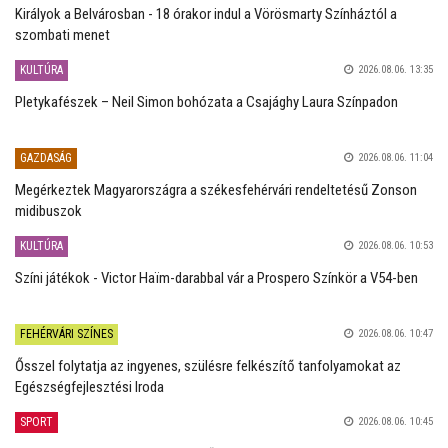
Királyok a Belvárosban - 18 órakor indul a Vörösmarty Színháztól a
szombati menet
KULTÚRA
2026.08.06. 13:35
Pletykafészek – Neil Simon bohózata a Csajághy Laura Színpadon
GAZDASÁG
2026.08.06. 11:04
Megérkeztek Magyarországra a székesfehérvári rendeltetésű Zonson
midibuszok
KULTÚRA
2026.08.06. 10:53
Színi játékok - Victor Haïm-darabbal vár a Prospero Színkör a V54-ben
FEHÉRVÁRI SZÍNES
2026.08.06. 10:47
Ősszel folytatja az ingyenes, szülésre felkészítő tanfolyamokat az
Egészségfejlesztési Iroda
SPORT
2026.08.06. 10:45