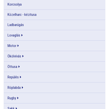
Korcsolya
Közelharc - kézitusa
Ladbarúgás
Lovaglás
Motor
Ökölvívás
Öttusa
Repülés
Röplabda
Rugby
Sakk