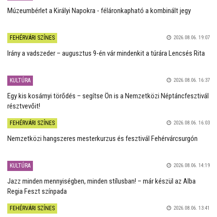
Múzeumbérlet a Királyi Napokra - féláronkapható a kombinált jegy
FEHÉRVÁRI SZÍNES
2026.08.06. 19:07
Irány a vadszeder – augusztus 9-én vár mindenkit a túrára Lencsés Rita
KULTÚRA
2026.08.06. 16:37
Egy kis kosárnyi törődés – segítse Ön is a Nemzetközi Néptáncfesztivál
résztvevőit!
FEHÉRVÁRI SZÍNES
2026.08.06. 16:03
Nemzetközi hangszeres mesterkurzus és fesztivál Fehérvárcsurgón
KULTÚRA
2026.08.06. 14:19
Jazz minden mennyiségben, minden stílusban! – már készül az Alba
Regia Feszt színpada
FEHÉRVÁRI SZÍNES
2026.08.06. 13:41