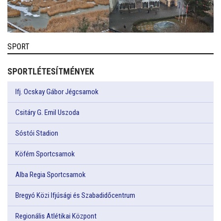
SPORT
SPORTLÉTESÍTMÉNYEK
Ifj. Ocskay Gábor Jégcsarnok
Csitáry G. Emil Uszoda
Sóstói Stadion
Köfém Sportcsarnok
Alba Regia Sportcsarnok
Bregyó Közi Ifjúsági és Szabadidőcentrum
Regionális Atlétikai Központ