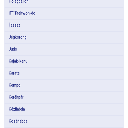
Hőlégballon
ITF Taekwon-do
Íjászat
Jégkorong
Judo
Kajak-kenu
Karate
Kempo
Kerékpár
Kézilabda
Kosárlabda