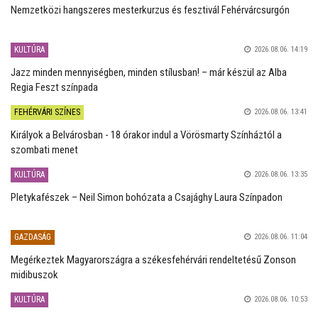
Nemzetközi hangszeres mesterkurzus és fesztivál Fehérvárcsurgón
KULTÚRA
2026.08.06. 14:19
Jazz minden mennyiségben, minden stílusban! – már készül az Alba
Regia Feszt színpada
FEHÉRVÁRI SZÍNES
2026.08.06. 13:41
Királyok a Belvárosban - 18 órakor indul a Vörösmarty Színháztól a
szombati menet
KULTÚRA
2026.08.06. 13:35
Pletykafészek – Neil Simon bohózata a Csajághy Laura Színpadon
GAZDASÁG
2026.08.06. 11:04
Megérkeztek Magyarországra a székesfehérvári rendeltetésű Zonson
midibuszok
KULTÚRA
2026.08.06. 10:53