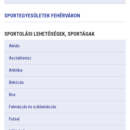
SPORTEGYESÜLETEK FEHÉRVÁRON
SPORTOLÁSI LEHETŐSÉGEK, SPORTÁGAK
Aikido
Asztalitenisz
Atlétika
Birkózás
Box
Falmászás és sziklamászás
Futsal