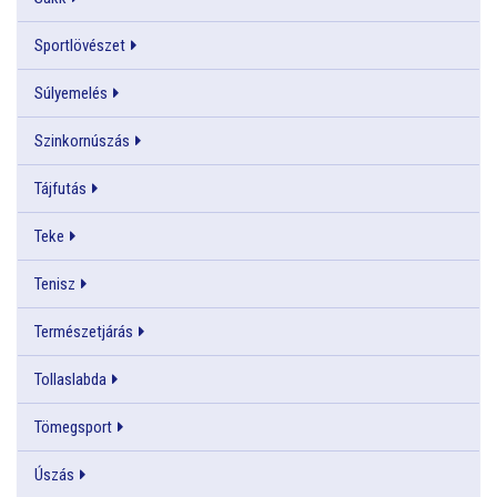
Sportlövészet
Súlyemelés
Szinkornúszás
Tájfutás
Teke
Tenisz
Természetjárás
Tollaslabda
Tömegsport
Úszás