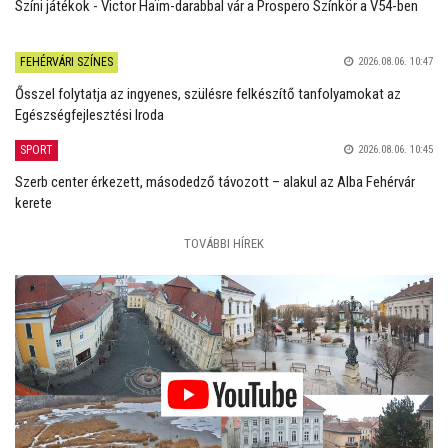
Színi játékok - Victor Haïm-darabbal vár a Prospero Színkör a V54-ben
FEHÉRVÁRI SZÍNES
2026.08.06. 10:47
Ősszel folytatja az ingyenes, szülésre felkészítő tanfolyamokat az
Egészségfejlesztési Iroda
SPORT
2026.08.06. 10:45
Szerb center érkezett, másodedző távozott – alakul az Alba Fehérvár
kerete
TOVÁBBI HÍREK