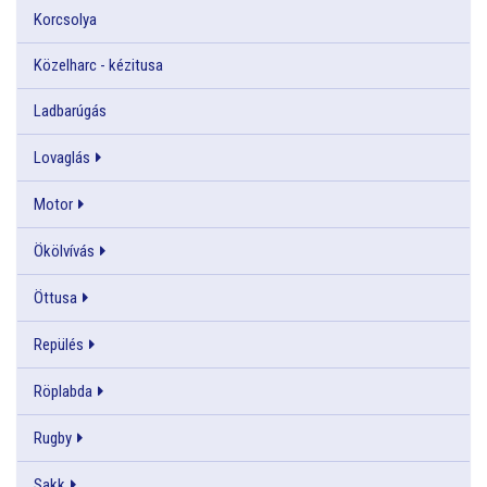
Korcsolya
Közelharc - kézitusa
Ladbarúgás
Lovaglás
Motor
Ökölvívás
Öttusa
Repülés
Röplabda
Rugby
Sakk