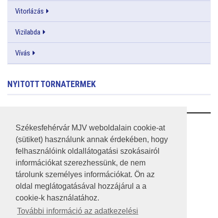
Vitorlázás
Vizilabda
Vívás
NYITOTT TORNATERMEK
RSS
Székesfehérvár MJV weboldalain cookie-at
(sütiket) használunk annak érdekében, hogy
A HONLAP 2017.03.31-I ÁLLAPOTA
felhasználóink oldallátogatási szokásairól
információkat szerezhessünk, de nem
JOGI NYILATKOZAT
tárolunk személyes információkat. Ön az
IMPRESSZUM
oldal meglátogatásával hozzájárul a a
cookie-k használatához.
MÉDIAAJÁNLAT
További információ az adatkezelési