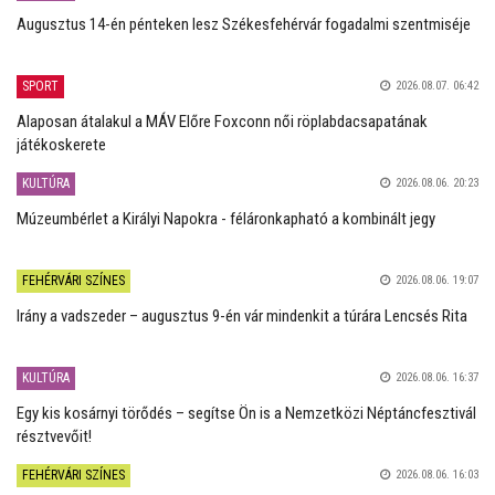
Augusztus 14-én pénteken lesz Székesfehérvár fogadalmi szentmiséje
SPORT
2026.08.07. 06:42
Alaposan átalakul a MÁV Előre Foxconn női röplabdacsapatának
játékoskerete
KULTÚRA
2026.08.06. 20:23
Múzeumbérlet a Királyi Napokra - féláronkapható a kombinált jegy
FEHÉRVÁRI SZÍNES
2026.08.06. 19:07
Irány a vadszeder – augusztus 9-én vár mindenkit a túrára Lencsés Rita
KULTÚRA
2026.08.06. 16:37
Egy kis kosárnyi törődés – segítse Ön is a Nemzetközi Néptáncfesztivál
résztvevőit!
FEHÉRVÁRI SZÍNES
2026.08.06. 16:03