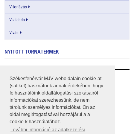
Vitorlázás
Vizilabda
Vívás
NYITOTT TORNATERMEK
RSS
Székesfehérvár MJV weboldalain cookie-at
(sütiket) használunk annak érdekében, hogy
A HONLAP 2017.03.31-I ÁLLAPOTA
felhasználóink oldallátogatási szokásairól
információkat szerezhessünk, de nem
JOGI NYILATKOZAT
tárolunk személyes információkat. Ön az
IMPRESSZUM
oldal meglátogatásával hozzájárul a a
cookie-k használatához.
MÉDIAAJÁNLAT
További információ az adatkezelési