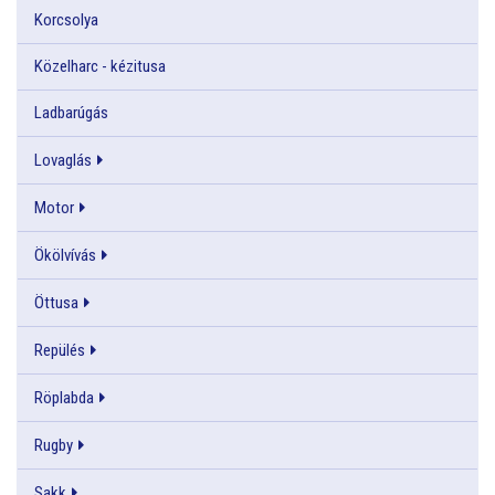
Korcsolya
Közelharc - kézitusa
Ladbarúgás
Lovaglás
Motor
Ökölvívás
Öttusa
Repülés
Röplabda
Rugby
Sakk