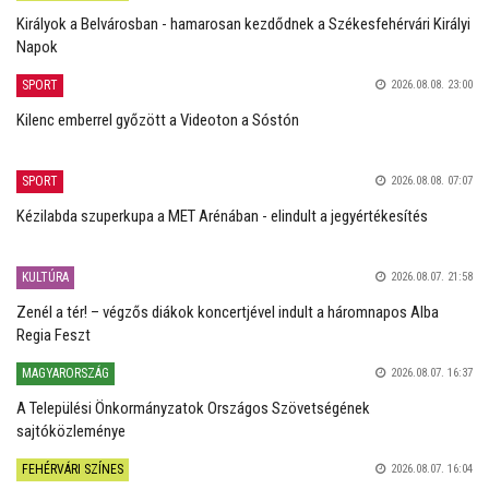
Királyok a Belvárosban - hamarosan kezdődnek a Székesfehérvári Királyi
Napok
SPORT
2026.08.08. 23:00
Kilenc emberrel győzött a Videoton a Sóstón
SPORT
2026.08.08. 07:07
Kézilabda szuperkupa a MET Arénában - elindult a jegyértékesítés
KULTÚRA
2026.08.07. 21:58
Zenél a tér! – végzős diákok koncertjével indult a háromnapos Alba
Regia Feszt
MAGYARORSZÁG
2026.08.07. 16:37
A Települési Önkormányzatok Országos Szövetségének
sajtóközleménye
FEHÉRVÁRI SZÍNES
2026.08.07. 16:04