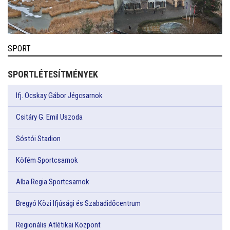
SPORT
SPORTLÉTESÍTMÉNYEK
Ifj. Ocskay Gábor Jégcsarnok
Csitáry G. Emil Uszoda
Sóstói Stadion
Köfém Sportcsarnok
Alba Regia Sportcsarnok
Bregyó Közi Ifjúsági és Szabadidőcentrum
Regionális Atlétikai Központ