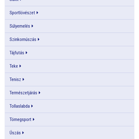
Sportlövészet
Súlyemelés
Szinkornúszás
Tájfutás
Teke
Tenisz
Természetjárás
Tollaslabda
Tömegsport
Úszás