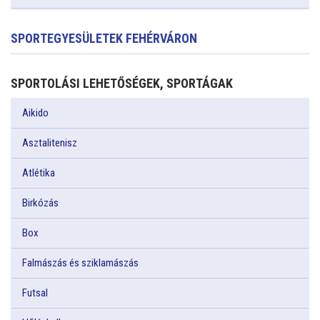
SPORTEGYESÜLETEK FEHÉRVÁRON
SPORTOLÁSI LEHETŐSÉGEK, SPORTÁGAK
Aikido
Asztalitenisz
Atlétika
Birkózás
Box
Falmászás és sziklamászás
Futsal