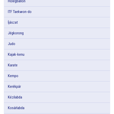
Hőlégballon
ITF Taekwon-do
Íjászat
Jégkorong
Judo
Kajak-kenu
Karate
Kempo
Kerékpár
Kézilabda
Kosárlabda