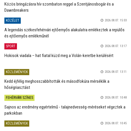
Közös bringázásra hív szombaton reggel a Szentjánosbogár és a
Dawnbreakers
KÖZÉLET
2026.08.07. 15:03
A legendás székesfehérvári ejtőernyős alakulatra emlékeztek a repülős
és ejtőernyős emlékműnél
SPORT
2026.08.07. 13:17
Hokisok viadala – hat fiatal küzd meg a Volán-keretbe kerülésért
KÖZLEMÉNYEK
2026.08.07. 13:11
Kedd éjfélig meghosszabbították és másodfokúra mérséklik a
hőségriasztást
FEHÉRVÁRI SZÍNES
2026.08.07. 10:48
Sajnos az eredmény egyértelmű - talajnedvesség-méréseket végeztek a
parkokban
KÖZLEMÉNYEK
2026.08.07. 10:45