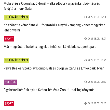
Mobilstég a Csónakázó-tónál – elkezdődtek a japánkert bővítési és
felújítási munkálatai
FEHÉRVÁRI SZÍNES
2026.08.05. 12:38
Köszönet a véradóknak! – folytatódik a nyári kampány, koncertjegyeket
lehet nyerni
SPORT
2026.08.05. 11:21
Már megvásárolhatók a jegyek a fehérvári kézilabda szuperkupára
FEHÉRVÁRI SZÍNES
2026.08.05. 10:25
Palya Bea és Szokolay Dongó Balázs duójával zárul az Emlékparki Nyár
KULTÚRA
2026.08.05. 08:33
Egy héttel később nyit a Széna Téri és a Zsolt Utcai Tagkönyvtár
SPORT
2026.08.05. 06:47