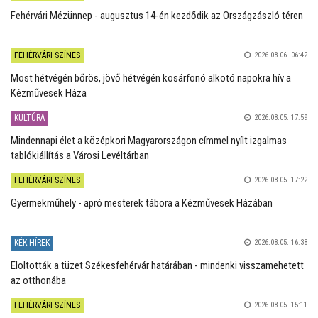
Fehérvári Mézünnep - augusztus 14-én kezdődik az Országzászló téren
FEHÉRVÁRI SZÍNES
2026.08.06. 06:42
Most hétvégén bőrös, jövő hétvégén kosárfonó alkotó napokra hív a
Kézművesek Háza
KULTÚRA
2026.08.05. 17:59
Mindennapi élet a középkori Magyarországon címmel nyílt izgalmas
tablókiállítás a Városi Levéltárban
FEHÉRVÁRI SZÍNES
2026.08.05. 17:22
Gyermekműhely - apró mesterek tábora a Kézművesek Házában
KÉK HÍREK
2026.08.05. 16:38
Eloltották a tüzet Székesfehérvár határában - mindenki visszamehetett
az otthonába
FEHÉRVÁRI SZÍNES
2026.08.05. 15:11