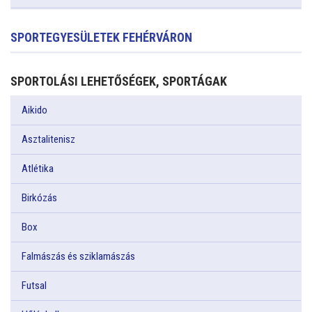
SPORTEGYESÜLETEK FEHÉRVÁRON
SPORTOLÁSI LEHETŐSÉGEK, SPORTÁGAK
Aikido
Asztalitenisz
Atlétika
Birkózás
Box
Falmászás és sziklamászás
Futsal