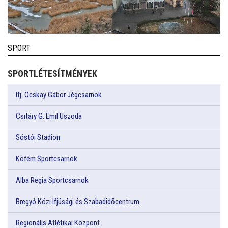
SPORT
SPORTLÉTESÍTMÉNYEK
Ifj. Ocskay Gábor Jégcsarnok
Csitáry G. Emil Uszoda
Sóstói Stadion
Köfém Sportcsarnok
Alba Regia Sportcsarnok
Bregyó Közi Ifjúsági és Szabadidőcentrum
Regionális Atlétikai Központ