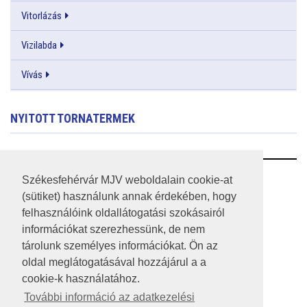
Vitorlázás
Vizilabda
Vívás
NYITOTT TORNATERMEK
RSS
Székesfehérvár MJV weboldalain cookie-at
(sütiket) használunk annak érdekében, hogy
A HONLAP 2017.03.31-I ÁLLAPOTA
felhasználóink oldallátogatási szokásairól
információkat szerezhessünk, de nem
JOGI NYILATKOZAT
tárolunk személyes információkat. Ön az
IMPRESSZUM
oldal meglátogatásával hozzájárul a a
cookie-k használatához.
MÉDIAAJÁNLAT
További információ az adatkezelési