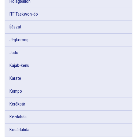
Hőlégballon
ITF Taekwon-do
Íjászat
Jégkorong
Judo
Kajak-kenu
Karate
Kempo
Kerékpár
Kézilabda
Kosárlabda