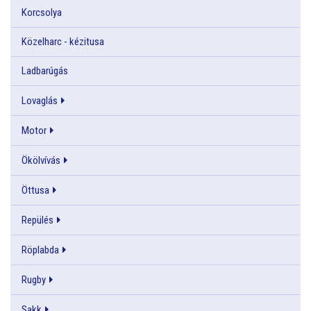
Korcsolya
Közelharc - kézitusa
Ladbarúgás
Lovaglás
Motor
Ökölvívás
Öttusa
Repülés
Röplabda
Rugby
Sakk