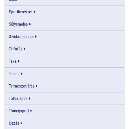
Sportlövészet
Súlyemelés
Szinkornúszás
Tájfutás
Teke
Tenisz
Természetjárás
Tollaslabda
Tömegsport
Úszás