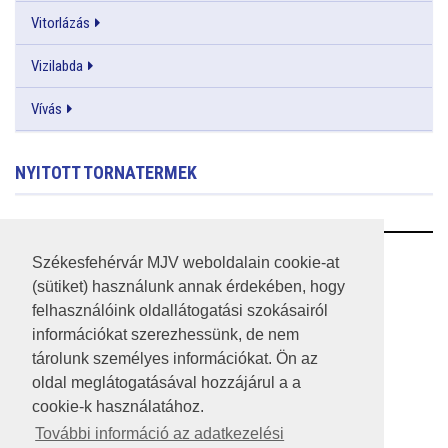
Vitorlázás
Vizilabda
Vívás
NYITOTT TORNATERMEK
RSS
Székesfehérvár MJV weboldalain cookie-at
(sütiket) használunk annak érdekében, hogy
A HONLAP 2017.03.31-I ÁLLAPOTA
felhasználóink oldallátogatási szokásairól
információkat szerezhessünk, de nem
JOGI NYILATKOZAT
tárolunk személyes információkat. Ön az
IMPRESSZUM
oldal meglátogatásával hozzájárul a a
cookie-k használatához.
MÉDIAAJÁNLAT
További információ az adatkezelési