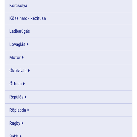
Korcsolya
Közelharc - kézitusa
Ladbarúgás
Lovaglás
Motor
Ökölvívás
Öttusa
Repülés
Röplabda
Rugby
Sakk