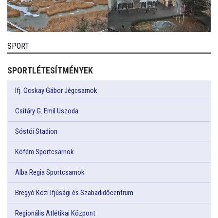
SPORT
SPORTLÉTESÍTMÉNYEK
Ifj. Ocskay Gábor Jégcsarnok
Csitáry G. Emil Uszoda
Sóstói Stadion
Köfém Sportcsarnok
Alba Regia Sportcsarnok
Bregyó Közi Ifjúsági és Szabadidőcentrum
Regionális Atlétikai Központ