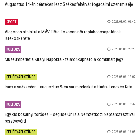
Augusztus 14-én pénteken lesz Székesfehérvár fogadalmi szentmiséje
SPORT
2026.08.07. 06:42
Alaposan átalakul a MÁV Előre Foxconn női röplabdacsapatának
játékoskerete
KULTÚRA
2026.08.06. 20:23
Múzeumbérlet a Királyi Napokra - féláronkapható a kombinált jegy
FEHÉRVÁRI SZÍNES
2026.08.06. 19:07
Irány a vadszeder – augusztus 9-én vár mindenkit a túrára Lencsés Rita
KULTÚRA
2026.08.06. 16:37
Egy kis kosárnyi törődés – segítse Ön is a Nemzetközi Néptáncfesztivál
résztvevőit!
FEHÉRVÁRI SZÍNES
2026.08.06. 16:03