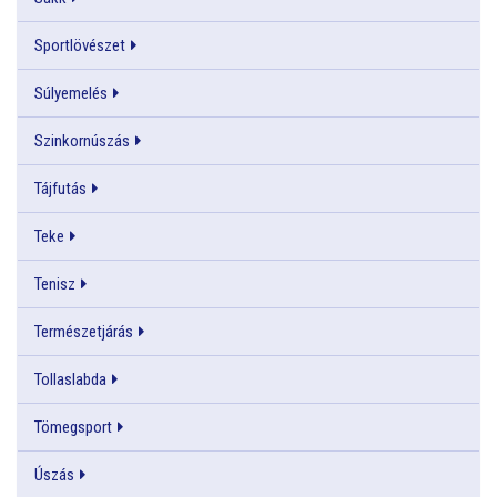
Sportlövészet
Súlyemelés
Szinkornúszás
Tájfutás
Teke
Tenisz
Természetjárás
Tollaslabda
Tömegsport
Úszás