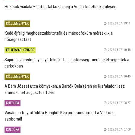
Hokisok viadala – hat fiatal küzd meg a Volán-keretbe kerülésért
KÖZLEMÉNYEK
2026.08.07. 13:11
Kedd éjfélig meghosszabbították és másodfokúra mérséklik a
hőségriasztást
FEHÉRVÁRI SZÍNES
2026.08.07. 10:48
Sajnos az eredmény egyértelmű - talajnedvesség-méréseket végeztek a
parkokban
KÖZLEMÉNYEK
2026.08.07. 10:45
A Bem József utca környékén, a Bartók Béla téren és Kisfaludon lesz
áramszünet augusztus 10-én
KULTÚRA
2026.08.07. 08:37
Vasárnap folytatódik a Hangból Kép programsorozat a Varkocs-
szobornál
KULTÚRA
2026.08.07. 07:08