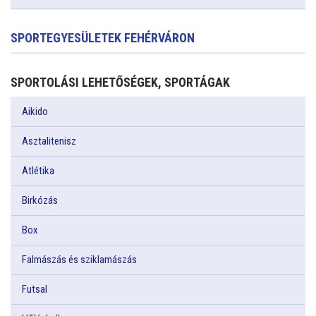
SPORTEGYESÜLETEK FEHÉRVÁRON
SPORTOLÁSI LEHETŐSÉGEK, SPORTÁGAK
Aikido
Asztalitenisz
Atlétika
Birkózás
Box
Falmászás és sziklamászás
Futsal