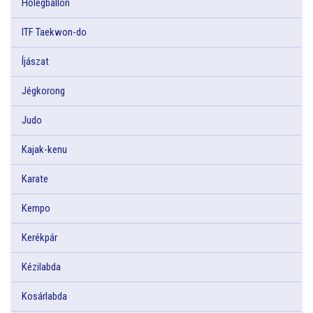
Hőlégballon
ITF Taekwon-do
Íjászat
Jégkorong
Judo
Kajak-kenu
Karate
Kempo
Kerékpár
Kézilabda
Kosárlabda