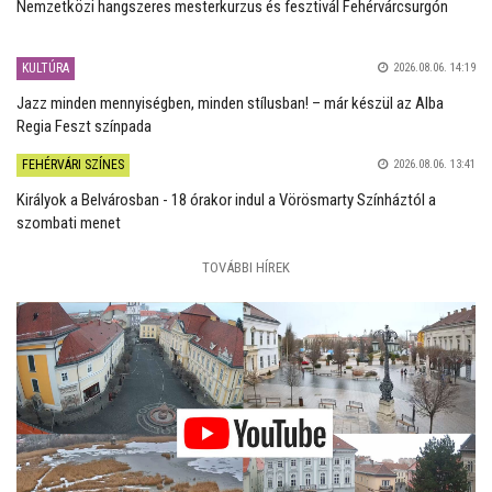
Nemzetközi hangszeres mesterkurzus és fesztivál Fehérvárcsurgón
KULTÚRA
2026.08.06. 14:19
Jazz minden mennyiségben, minden stílusban! – már készül az Alba
Regia Feszt színpada
FEHÉRVÁRI SZÍNES
2026.08.06. 13:41
Királyok a Belvárosban - 18 órakor indul a Vörösmarty Színháztól a
szombati menet
TOVÁBBI HÍREK