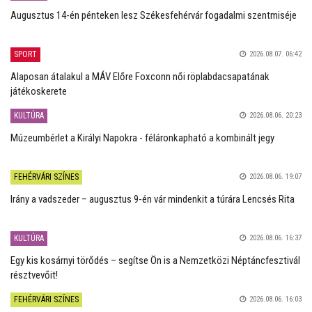
Augusztus 14-én pénteken lesz Székesfehérvár fogadalmi szentmiséje
SPORT
2026.08.07. 06:42
Alaposan átalakul a MÁV Előre Foxconn női röplabdacsapatának
játékoskerete
KULTÚRA
2026.08.06. 20:23
Múzeumbérlet a Királyi Napokra - féláronkapható a kombinált jegy
FEHÉRVÁRI SZÍNES
2026.08.06. 19:07
Irány a vadszeder – augusztus 9-én vár mindenkit a túrára Lencsés Rita
KULTÚRA
2026.08.06. 16:37
Egy kis kosárnyi törődés – segítse Ön is a Nemzetközi Néptáncfesztivál
résztvevőit!
FEHÉRVÁRI SZÍNES
2026.08.06. 16:03