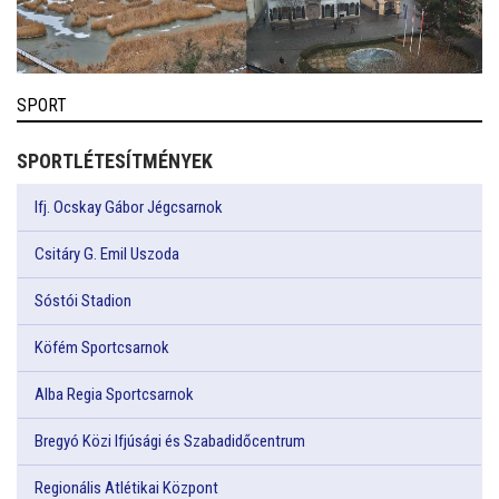
SPORT
SPORTLÉTESÍTMÉNYEK
Ifj. Ocskay Gábor Jégcsarnok
Csitáry G. Emil Uszoda
Sóstói Stadion
Köfém Sportcsarnok
Alba Regia Sportcsarnok
Bregyó Közi Ifjúsági és Szabadidőcentrum
Regionális Atlétikai Központ