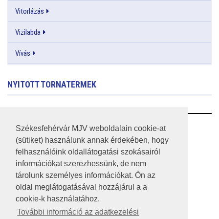
Vitorlázás
Vizilabda
Vívás
NYITOTT TORNATERMEK
RSS
Székesfehérvár MJV weboldalain cookie-at
(sütiket) használunk annak érdekében, hogy
A HONLAP 2017.03.31-I ÁLLAPOTA
felhasználóink oldallátogatási szokásairól
információkat szerezhessünk, de nem
JOGI NYILATKOZAT
tárolunk személyes információkat. Ön az
IMPRESSZUM
oldal meglátogatásával hozzájárul a a
cookie-k használatához.
MÉDIAAJÁNLAT
További információ az adatkezelési