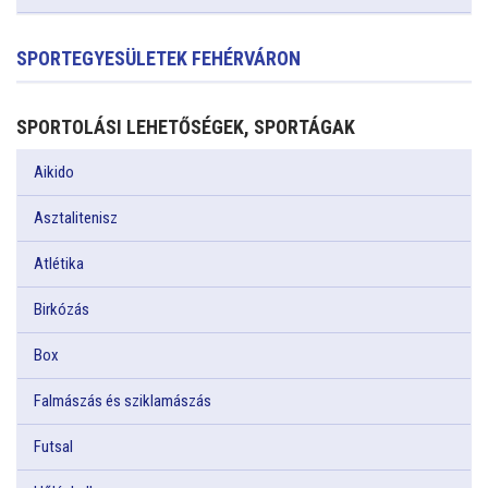
SPORTEGYESÜLETEK FEHÉRVÁRON
SPORTOLÁSI LEHETŐSÉGEK, SPORTÁGAK
Aikido
Asztalitenisz
Atlétika
Birkózás
Box
Falmászás és sziklamászás
Futsal