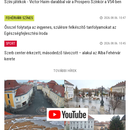
Színi játékok - Victor Haïm-darabbal vár a Prospero Színkör a V54-ben
FEHÉRVÁRI SZÍNES
2026.08.06. 10:47
Ősszel folytatja az ingyenes, szülésre felkészítő tanfolyamokat az
Egészségfejlesztési Iroda
SPORT
2026.08.06. 10:45
Szerb center érkezett, másodedző távozott – alakul az Alba Fehérvár
kerete
TOVÁBBI HÍREK