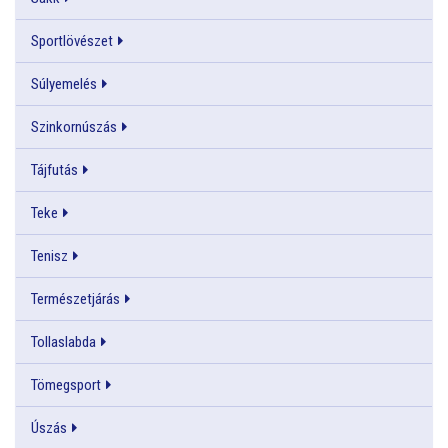
Sportlövészet
Súlyemelés
Szinkornúszás
Tájfutás
Teke
Tenisz
Természetjárás
Tollaslabda
Tömegsport
Úszás