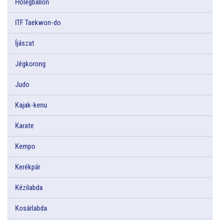
Hőlégballon
ITF Taekwon-do
Íjászat
Jégkorong
Judo
Kajak-kenu
Karate
Kempo
Kerékpár
Kézilabda
Kosárlabda