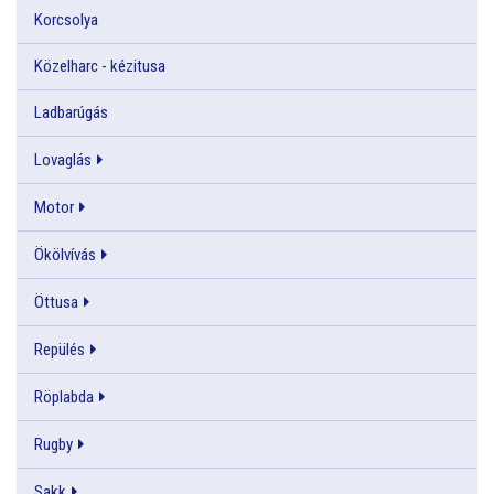
Korcsolya
Közelharc - kézitusa
Ladbarúgás
Lovaglás
Motor
Ökölvívás
Öttusa
Repülés
Röplabda
Rugby
Sakk