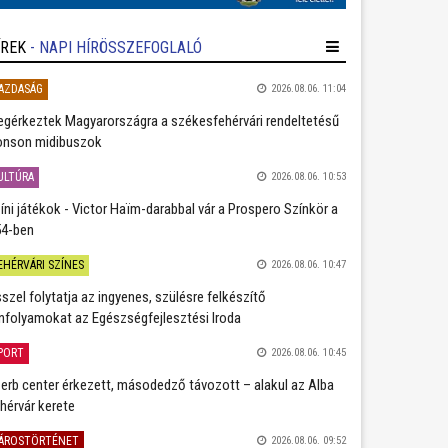
ÍREK
- NAPI HÍRÖSSZEFOGLALÓ
AZDASÁG
2026.08.06. 11:04
gérkeztek Magyarországra a székesfehérvári rendeltetésű
nson midibuszok
ULTÚRA
2026.08.06. 10:53
íni játékok - Victor Haïm-darabbal vár a Prospero Színkör a
4-ben
EHÉRVÁRI SZÍNES
2026.08.06. 10:47
szel folytatja az ingyenes, szülésre felkészítő
nfolyamokat az Egészségfejlesztési Iroda
PORT
2026.08.06. 10:45
erb center érkezett, másodedző távozott – alakul az Alba
hérvár kerete
ÁROSTÖRTÉNET
2026.08.06. 09:52