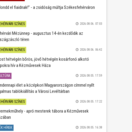
ondd el fiaidnak!” - a zsidóság múltja Székesfehérváron
EHÉRVÁRI SZÍNES
2026.08.06. 07:03
hérvári Mézünnep - augusztus 14-én kezdődik az
szágzászló téren
EHÉRVÁRI SZÍNES
2026.08.06. 06:42
st hétvégén bőrös, jövő hétvégén kosárfonó alkotó
pokra hív a Kézművesek Háza
ULTÚRA
2026.08.05. 17:59
ndennapi élet a középkori Magyarországon címmel nyílt
galmas tablókiállítás a Városi Levéltárban
EHÉRVÁRI SZÍNES
2026.08.05. 17:22
ermekműhely - apró mesterek tábora a Kézművesek
ázában
ÉK HÍREK
2026.08.05. 16:38