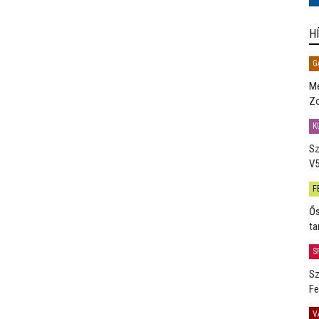
H
G
Me
Zo
K
Sz
V5
F
Ős
ta
S
Sz
Fe
V