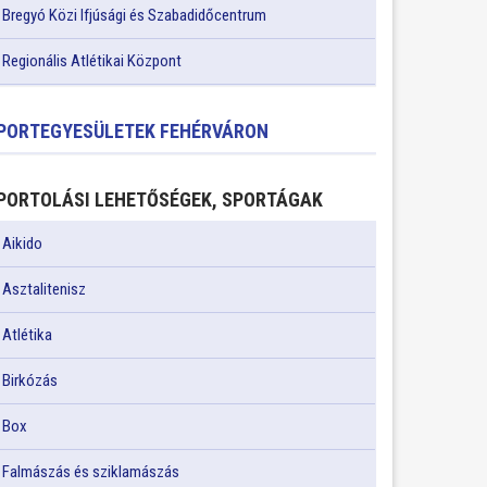
Bregyó Közi Ifjúsági és Szabadidőcentrum
Regionális Atlétikai Központ
PORTEGYESÜLETEK FEHÉRVÁRON
PORTOLÁSI LEHETŐSÉGEK, SPORTÁGAK
Aikido
Asztalitenisz
Atlétika
Birkózás
Box
Falmászás és sziklamászás