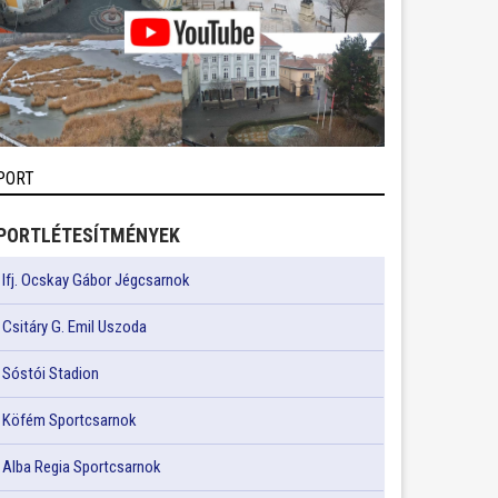
PORT
PORTLÉTESÍTMÉNYEK
Ifj. Ocskay Gábor Jégcsarnok
Csitáry G. Emil Uszoda
Sóstói Stadion
Köfém Sportcsarnok
Alba Regia Sportcsarnok