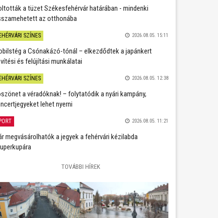
oltották a tüzet Székesfehérvár határában - mindenki
sszamehetett az otthonába
EHÉRVÁRI SZÍNES
2026.08.05. 15:11
bilstég a Csónakázó-tónál – elkezdődtek a japánkert
vítési és felújítási munkálatai
EHÉRVÁRI SZÍNES
2026.08.05. 12:38
szönet a véradóknak! – folytatódik a nyári kampány,
ncertjegyeket lehet nyerni
PORT
2026.08.05. 11:21
r megvásárolhatók a jegyek a fehérvári kézilabda
uperkupára
TOVÁBBI HÍREK