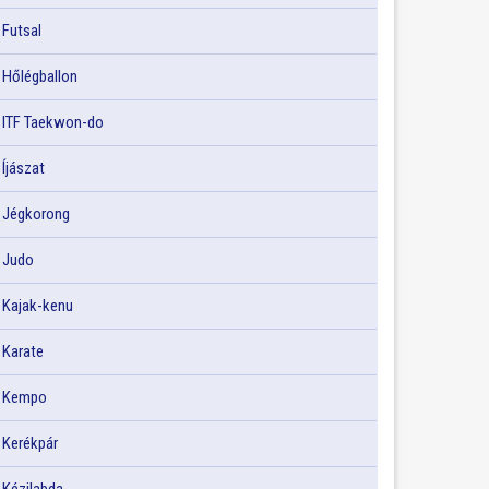
Futsal
Hőlégballon
ITF Taekwon-do
Íjászat
Jégkorong
Judo
Kajak-kenu
Karate
Kempo
Kerékpár