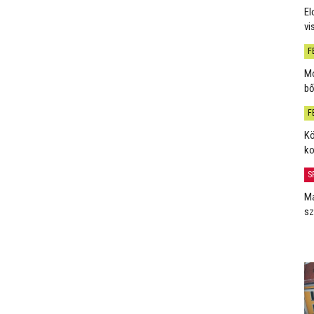
El
vi
F
Mo
bő
F
Kö
ko
S
Má
sz