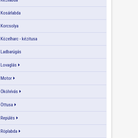
Kézilabda
Kosárlabda
Korcsolya
Közelharc - kézitusa
Ladbarúgás
Lovaglás
Motor
Ökölvívás
Öttusa
Repülés
Röplabda