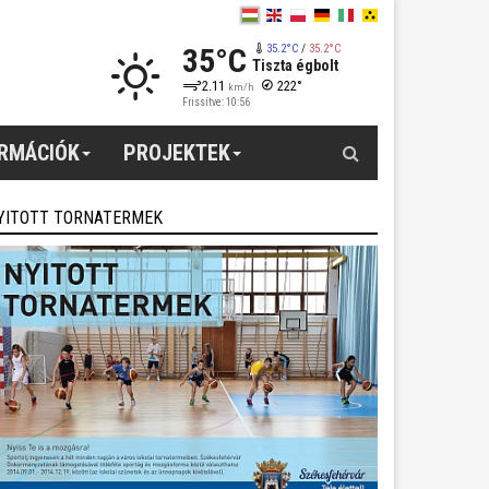
35°C
35.2°C
/
35.2°C
Tiszta égbolt
2.11
222°
km/h
Frissítve: 10:56
Keresés
ORMÁCIÓK
PROJEKTEK
YITOTT TORNATERMEK