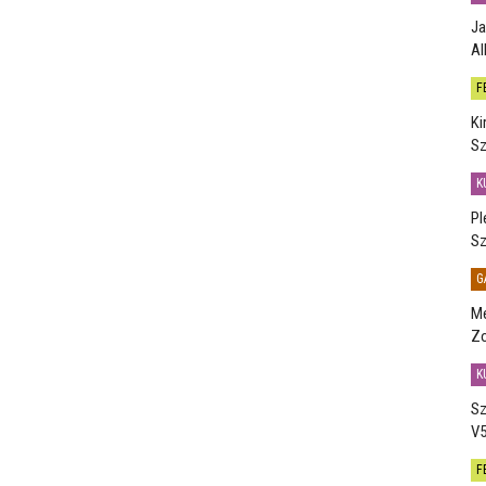
Ja
Al
F
Ki
Sz
K
Pl
Sz
G
Me
Zo
K
Sz
V5
F