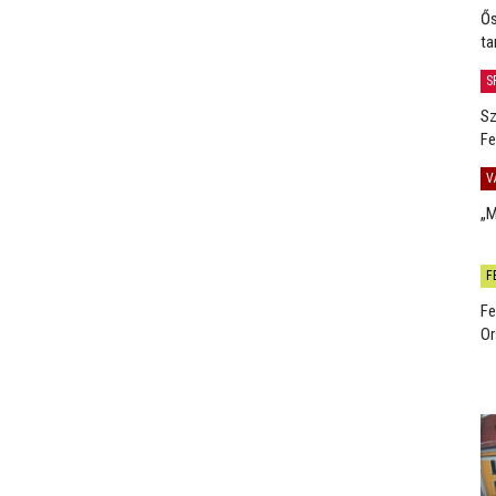
Ős
ta
S
Sz
Fe
V
„M
F
Fe
Or