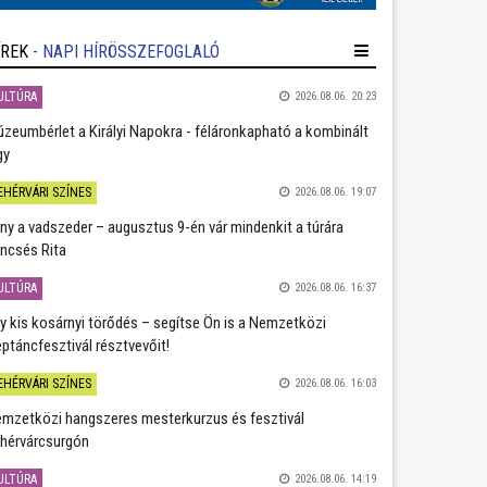
ÍREK
- NAPI HÍRÖSSZEFOGLALÓ
ULTÚRA
2026.08.06. 20:23
zeumbérlet a Királyi Napokra - féláronkapható a kombinált
gy
EHÉRVÁRI SZÍNES
2026.08.06. 19:07
ány a vadszeder – augusztus 9-én vár mindenkit a túrára
ncsés Rita
ULTÚRA
2026.08.06. 16:37
y kis kosárnyi törődés – segítse Ön is a Nemzetközi
ptáncfesztivál résztvevőit!
EHÉRVÁRI SZÍNES
2026.08.06. 16:03
mzetközi hangszeres mesterkurzus és fesztivál
hérvárcsurgón
ULTÚRA
2026.08.06. 14:19