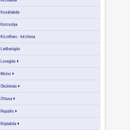
Kézilabda
Kosárlabda
Korcsolya
Közelharc - kézitusa
Ladbarúgás
Lovaglás
Motor
Ökölvívás
Öttusa
Repülés
Röplabda