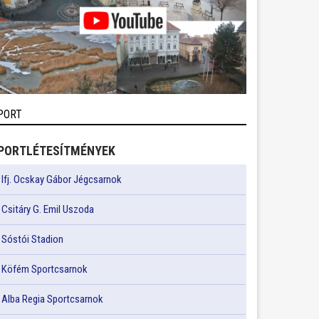
PORT
PORTLÉTESÍTMÉNYEK
Ifj. Ocskay Gábor Jégcsarnok
Csitáry G. Emil Uszoda
Sóstói Stadion
Köfém Sportcsarnok
Alba Regia Sportcsarnok