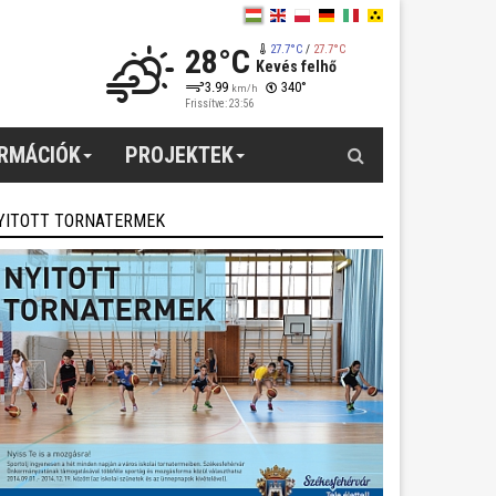
28°C
27.7°C
/
27.7°C
Kevés felhő
3.99
340°
km/h
Frissítve: 23:56
Keresés
ORMÁCIÓK
PROJEKTEK
YITOTT TORNATERMEK