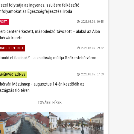
szel folytatja az ingyenes, szülésre felkészítő
nfolyamokat az Egészségfejlesztési Iroda
PORT
2026.08.06. 10:45
erb center érkezett, másodedző távozott – alakul az Alba
hérvár kerete
ÁROSTÖRTÉNET
2026.08.06. 09:52
ondd el fiaidnak!” - a zsidóság múltja Székesfehérváron
EHÉRVÁRI SZÍNES
2026.08.06. 07:03
hérvári Mézünnep - augusztus 14-én kezdődik az
szágzászló téren
TOVÁBBI HÍREK