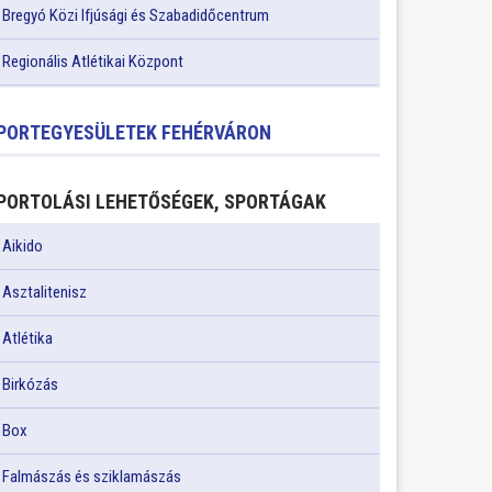
Bregyó Közi Ifjúsági és Szabadidőcentrum
Regionális Atlétikai Központ
PORTEGYESÜLETEK FEHÉRVÁRON
PORTOLÁSI LEHETŐSÉGEK, SPORTÁGAK
Aikido
Asztalitenisz
Atlétika
Birkózás
Box
Falmászás és sziklamászás