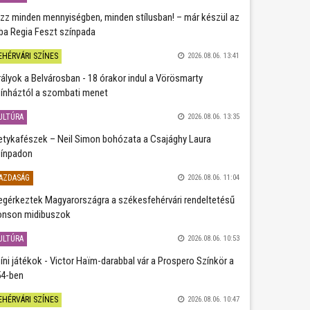
zz minden mennyiségben, minden stílusban! – már készül az
ba Regia Feszt színpada
EHÉRVÁRI SZÍNES
2026.08.06. 13:41
rályok a Belvárosban - 18 órakor indul a Vörösmarty
ínháztól a szombati menet
ULTÚRA
2026.08.06. 13:35
etykafészek – Neil Simon bohózata a Csajághy Laura
ínpadon
AZDASÁG
2026.08.06. 11:04
gérkeztek Magyarországra a székesfehérvári rendeltetésű
nson midibuszok
ULTÚRA
2026.08.06. 10:53
íni játékok - Victor Haïm-darabbal vár a Prospero Színkör a
4-ben
EHÉRVÁRI SZÍNES
2026.08.06. 10:47