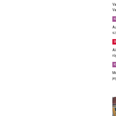
Va
Va
K
Au
sz
S
Al
rö
K
Mú
je