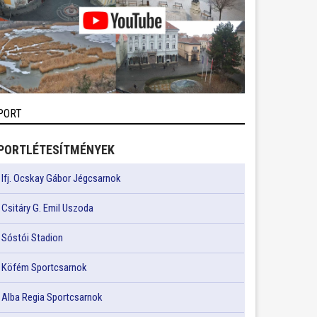
PORT
PORTLÉTESÍTMÉNYEK
Ifj. Ocskay Gábor Jégcsarnok
Csitáry G. Emil Uszoda
Sóstói Stadion
Köfém Sportcsarnok
Alba Regia Sportcsarnok