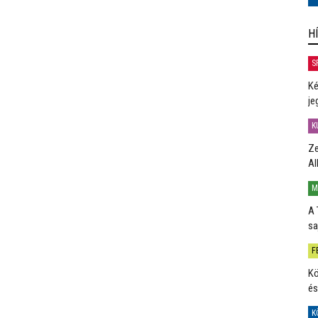
H
S
Ké
je
K
Ze
Al
M
A 
sa
F
Kö
és
K