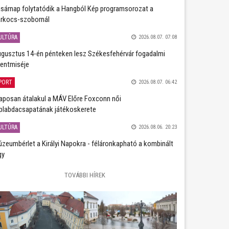
sárnap folytatódik a Hangból Kép programsorozat a
rkocs-szobornál
ULTÚRA
2026.08.07. 07:08
gusztus 14-én pénteken lesz Székesfehérvár fogadalmi
entmiséje
PORT
2026.08.07. 06:42
aposan átalakul a MÁV Előre Foxconn női
plabdacsapatának játékoskerete
ULTÚRA
2026.08.06. 20:23
zeumbérlet a Királyi Napokra - féláronkapható a kombinált
gy
TOVÁBBI HÍREK