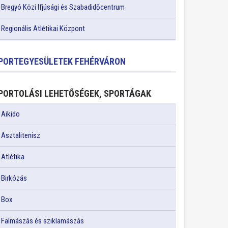
Bregyó Közi Ifjúsági és Szabadidőcentrum
Regionális Atlétikai Központ
PORTEGYESÜLETEK FEHÉRVÁRON
PORTOLÁSI LEHETŐSÉGEK, SPORTÁGAK
Aikido
Asztalitenisz
Atlétika
Birkózás
Box
Falmászás és sziklamászás