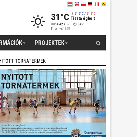
31°C
31.2°C
/
31.2°C
Tiszta égbolt
4.42
349°
km/h
Frissítve: 16:53
Keresés
ORMÁCIÓK
PROJEKTEK
YITOTT TORNATERMEK