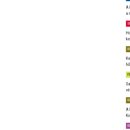
A 
a 
S
Ho
ke
K
Ke
hő
F
Sa
vé
K
A 
Ki
K