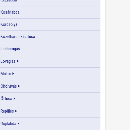
Kézilabda
Kosárlabda
Korcsolya
Közelharc - kézitusa
Ladbarúgás
Lovaglás
Motor
Ökölvívás
Öttusa
Repülés
Röplabda