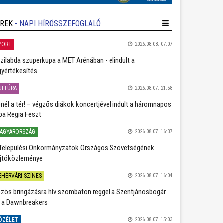
ÍREK
- NAPI HÍRÖSSZEFOGLALÓ
PORT
2026.08.08. 07:07
zilabda szuperkupa a MET Arénában - elindult a
gyértékesítés
ULTÚRA
2026.08.07. 21:58
nél a tér! – végzős diákok koncertjével indult a háromnapos
ba Regia Feszt
AGYARORSZÁG
2026.08.07. 16:37
Települési Önkormányzatok Országos Szövetségének
jtóközleménye
EHÉRVÁRI SZÍNES
2026.08.07. 16:04
zös bringázásra hív szombaton reggel a Szentjánosbogár
 a Dawnbreakers
ÖZÉLET
2026.08.07. 15:03