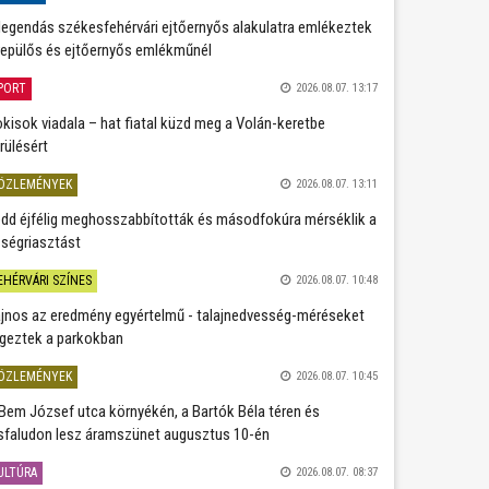
legendás székesfehérvári ejtőernyős alakulatra emlékeztek
repülős és ejtőernyős emlékműnél
PORT
2026.08.07. 13:17
kisok viadala – hat fiatal küzd meg a Volán-keretbe
rülésért
ÖZLEMÉNYEK
2026.08.07. 13:11
dd éjfélig meghosszabbították és másodfokúra mérséklik a
ségriasztást
EHÉRVÁRI SZÍNES
2026.08.07. 10:48
jnos az eredmény egyértelmű - talajnedvesség-méréseket
geztek a parkokban
ÖZLEMÉNYEK
2026.08.07. 10:45
Bem József utca környékén, a Bartók Béla téren és
sfaludon lesz áramszünet augusztus 10-én
ULTÚRA
2026.08.07. 08:37