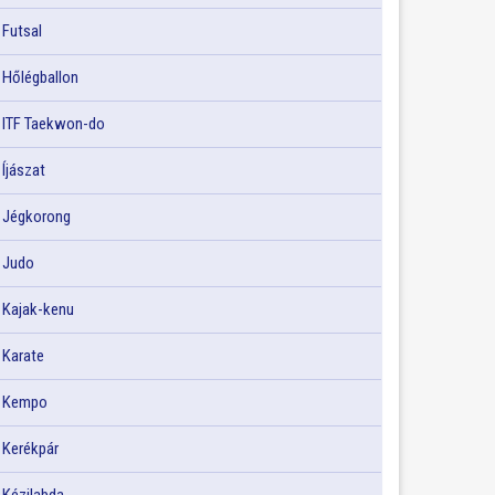
Futsal
Hőlégballon
ITF Taekwon-do
Íjászat
Jégkorong
Judo
Kajak-kenu
Karate
Kempo
Kerékpár