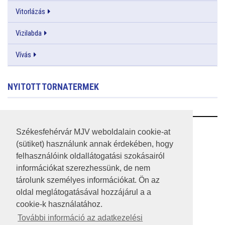
Vitorlázás
Vizilabda
Vívás
NYITOTT TORNATERMEK
RSS
Székesfehérvár MJV weboldalain cookie-at
(sütiket) használunk annak érdekében, hogy
A HONLAP 2017.03.31-I ÁLLAPOTA
felhasználóink oldallátogatási szokásairól
információkat szerezhessünk, de nem
JOGI NYILATKOZAT
tárolunk személyes információkat. Ön az
IMPRESSZUM
oldal meglátogatásával hozzájárul a a
cookie-k használatához.
MÉDIAAJÁNLAT
További információ az adatkezelési