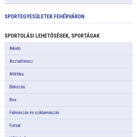
SPORTEGYESÜLETEK FEHÉRVÁRON
SPORTOLÁSI LEHETŐSÉGEK, SPORTÁGAK
Aikido
Asztalitenisz
Atlétika
Birkózás
Box
Falmászás és sziklamászás
Futsal