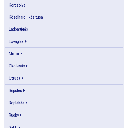
Korcsolya
Közelharc - kézitusa
Ladbarúgás
Lovaglás
Motor
Ökölvívás
Öttusa
Repülés
Röplabda
Rugby
Sakk