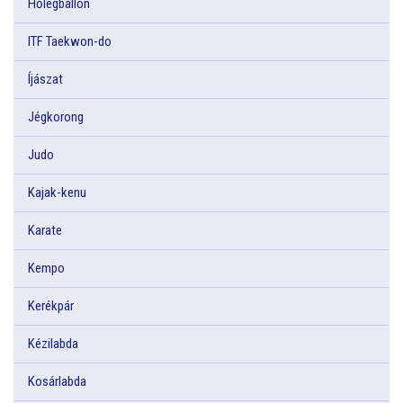
Hőlégballon
ITF Taekwon-do
Íjászat
Jégkorong
Judo
Kajak-kenu
Karate
Kempo
Kerékpár
Kézilabda
Kosárlabda