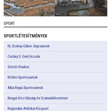
SPORT
SPORTLÉTESÍTMÉNYEK
Ifj. Ocskay Gábor Jégcsarnok
Csitáry G. Emil Uszoda
Sóstói Stadion
Köfém Sportcsarnok
Alba Regia Sportcsarnok
Bregyó Közi Ifjúsági és Szabadidőcentrum
Regionális Atlétikai Központ