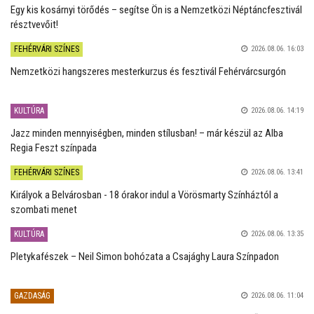
Egy kis kosárnyi törődés – segítse Ön is a Nemzetközi Néptáncfesztivál
résztvevőit!
FEHÉRVÁRI SZÍNES
2026.08.06. 16:03
Nemzetközi hangszeres mesterkurzus és fesztivál Fehérvárcsurgón
KULTÚRA
2026.08.06. 14:19
Jazz minden mennyiségben, minden stílusban! – már készül az Alba
Regia Feszt színpada
FEHÉRVÁRI SZÍNES
2026.08.06. 13:41
Királyok a Belvárosban - 18 órakor indul a Vörösmarty Színháztól a
szombati menet
KULTÚRA
2026.08.06. 13:35
Pletykafészek – Neil Simon bohózata a Csajághy Laura Színpadon
GAZDASÁG
2026.08.06. 11:04