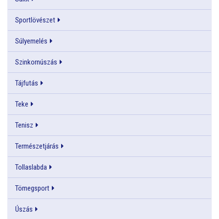
Sportlövészet
Súlyemelés
Szinkornúszás
Tájfutás
Teke
Tenisz
Természetjárás
Tollaslabda
Tömegsport
Úszás