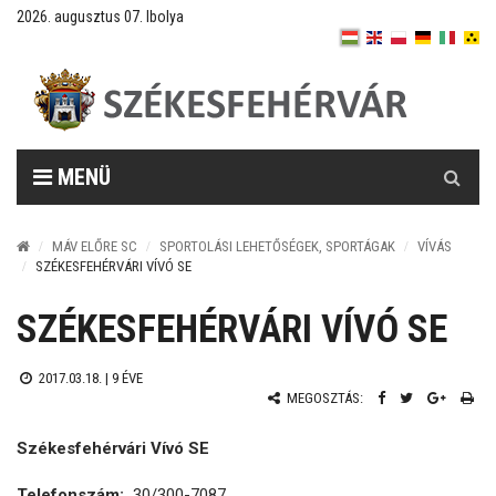
2026. augusztus 07. Ibolya
Keresés
MENÜ
MÁV ELŐRE SC
SPORTOLÁSI LEHETŐSÉGEK, SPORTÁGAK
VÍVÁS
SZÉKESFEHÉRVÁRI VÍVÓ SE
SZÉKESFEHÉRVÁRI VÍVÓ SE
2017.03.18. |
9 ÉVE
MEGOSZTÁS:
Székesfehérvári Vívó SE
Telefonszám:
30/300-7087