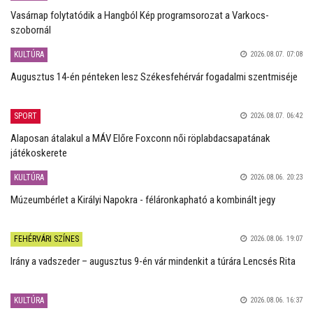
Vasárnap folytatódik a Hangból Kép programsorozat a Varkocs-
szobornál
KULTÚRA
2026.08.07. 07:08
Augusztus 14-én pénteken lesz Székesfehérvár fogadalmi szentmiséje
SPORT
2026.08.07. 06:42
Alaposan átalakul a MÁV Előre Foxconn női röplabdacsapatának
játékoskerete
KULTÚRA
2026.08.06. 20:23
Múzeumbérlet a Királyi Napokra - féláronkapható a kombinált jegy
FEHÉRVÁRI SZÍNES
2026.08.06. 19:07
Irány a vadszeder – augusztus 9-én vár mindenkit a túrára Lencsés Rita
KULTÚRA
2026.08.06. 16:37