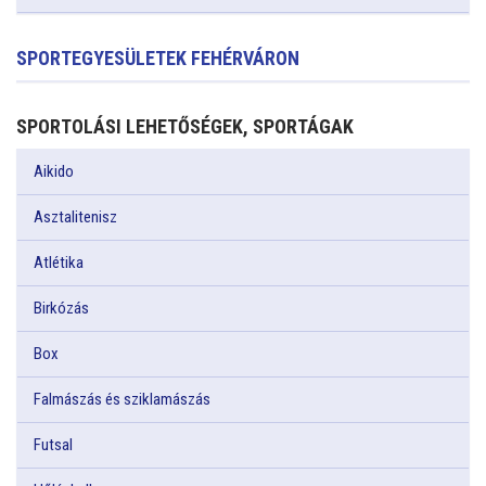
SPORTEGYESÜLETEK FEHÉRVÁRON
SPORTOLÁSI LEHETŐSÉGEK, SPORTÁGAK
Aikido
Asztalitenisz
Atlétika
Birkózás
Box
Falmászás és sziklamászás
Futsal