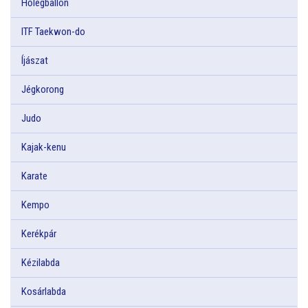
Hőlégballon
ITF Taekwon-do
Íjászat
Jégkorong
Judo
Kajak-kenu
Karate
Kempo
Kerékpár
Kézilabda
Kosárlabda