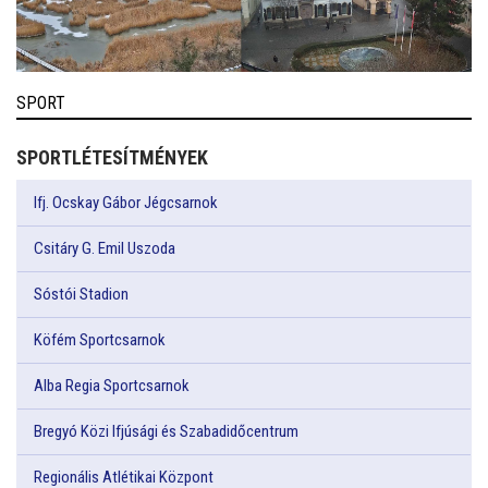
SPORT
SPORTLÉTESÍTMÉNYEK
Ifj. Ocskay Gábor Jégcsarnok
Csitáry G. Emil Uszoda
Sóstói Stadion
Köfém Sportcsarnok
Alba Regia Sportcsarnok
Bregyó Közi Ifjúsági és Szabadidőcentrum
Regionális Atlétikai Központ