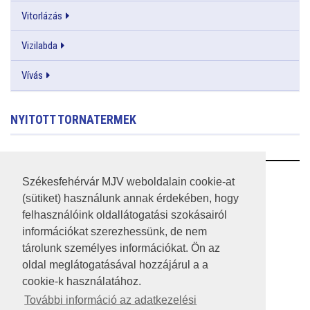
Vitorlázás
Vizilabda
Vívás
NYITOTT TORNATERMEK
RSS
Székesfehérvár MJV weboldalain cookie-at
(sütiket) használunk annak érdekében, hogy
A HONLAP 2017.03.31-I ÁLLAPOTA
felhasználóink oldallátogatási szokásairól
információkat szerezhessünk, de nem
JOGI NYILATKOZAT
tárolunk személyes információkat. Ön az
IMPRESSZUM
oldal meglátogatásával hozzájárul a a
cookie-k használatához.
MÉDIAAJÁNLAT
További információ az adatkezelési