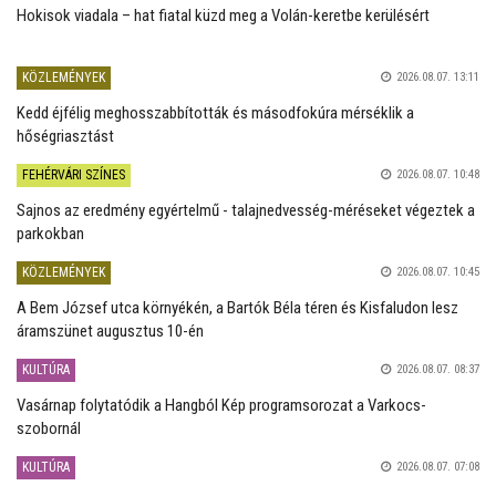
Hokisok viadala – hat fiatal küzd meg a Volán-keretbe kerülésért
KÖZLEMÉNYEK
2026.08.07. 13:11
Kedd éjfélig meghosszabbították és másodfokúra mérséklik a
hőségriasztást
FEHÉRVÁRI SZÍNES
2026.08.07. 10:48
Sajnos az eredmény egyértelmű - talajnedvesség-méréseket végeztek a
parkokban
KÖZLEMÉNYEK
2026.08.07. 10:45
A Bem József utca környékén, a Bartók Béla téren és Kisfaludon lesz
áramszünet augusztus 10-én
KULTÚRA
2026.08.07. 08:37
Vasárnap folytatódik a Hangból Kép programsorozat a Varkocs-
szobornál
KULTÚRA
2026.08.07. 07:08