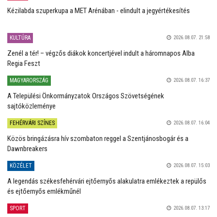
Kézilabda szuperkupa a MET Arénában - elindult a jegyértékesítés
KULTÚRA
2026.08.07. 21:58
Zenél a tér! – végzős diákok koncertjével indult a háromnapos Alba
Regia Feszt
MAGYARORSZÁG
2026.08.07. 16:37
A Települési Önkormányzatok Országos Szövetségének
sajtóközleménye
FEHÉRVÁRI SZÍNES
2026.08.07. 16:04
Közös bringázásra hív szombaton reggel a Szentjánosbogár és a
Dawnbreakers
KÖZÉLET
2026.08.07. 15:03
A legendás székesfehérvári ejtőernyős alakulatra emlékeztek a repülős
és ejtőernyős emlékműnél
SPORT
2026.08.07. 13:17