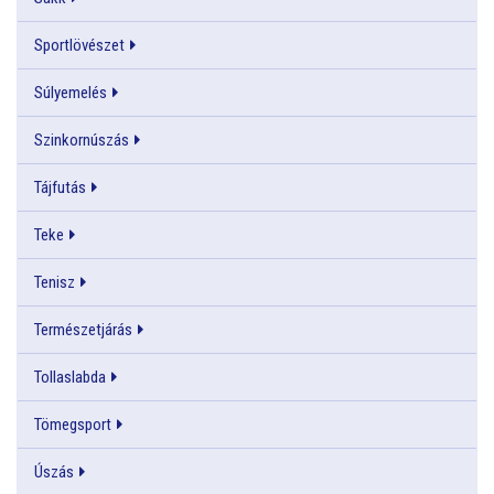
Sportlövészet
Súlyemelés
Szinkornúszás
Tájfutás
Teke
Tenisz
Természetjárás
Tollaslabda
Tömegsport
Úszás