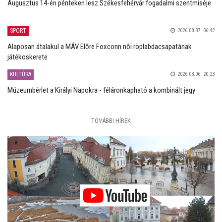
Augusztus 14-én pénteken lesz Székesfehérvár fogadalmi szentmiséje
SPORT
2026.08.07. 06:42
Alaposan átalakul a MÁV Előre Foxconn női röplabdacsapatának
játékoskerete
KULTÚRA
2026.08.06. 20:23
Múzeumbérlet a Királyi Napokra - féláronkapható a kombinált jegy
TOVÁBBI HÍREK