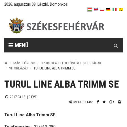
2026. augusztus 08. László, Domonkos
Keresés
MENÜ
MÁV ELŐRE SC
SPORTOLÁSI LEHETŐSÉGEK, SPORTÁGAK
VITORLÁZÁS
TURUL LINE ALBA TRIMM SE
TURUL LINE ALBA TRIMM SE
2017.03.18. |
9 ÉVE
MEGOSZTÁS:
Turul Line Alba Trimm SE
Telefonszám:
22/510-280