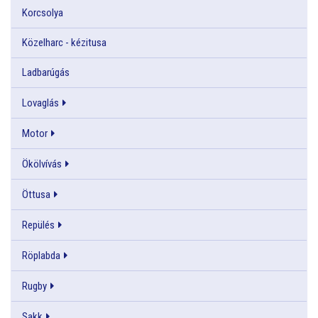
Korcsolya
Közelharc - kézitusa
Ladbarúgás
Lovaglás
Motor
Ökölvívás
Öttusa
Repülés
Röplabda
Rugby
Sakk