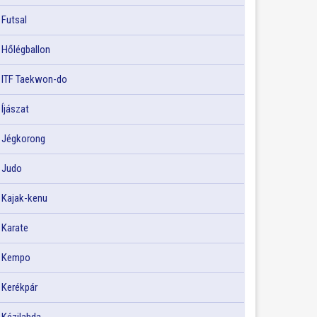
Futsal
Hőlégballon
ITF Taekwon-do
Íjászat
Jégkorong
Judo
Kajak-kenu
Karate
Kempo
Kerékpár