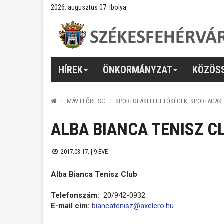
2026. augusztus 07. Ibolya
HÍREK
ÖNKORMÁNYZAT
KÖZÖS
MÁV ELŐRE SC
SPORTOLÁSI LEHETŐSÉGEK, SPORTÁGAK
ALBA BIANCA TENISZ C
2017.03.17. |
9 ÉVE
Alba Bianca Tenisz Club
Telefonszám:
20/942-0932
E-mail cím:
biancatenisz@axelero.hu