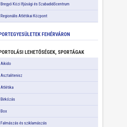
Bregyó Közi Ifjúsági és Szabadidőcentrum
Regionális Atlétikai Központ
PORTEGYESÜLETEK FEHÉRVÁRON
PORTOLÁSI LEHETŐSÉGEK, SPORTÁGAK
Aikido
Asztalitenisz
Atlétika
Birkózás
Box
Falmászás és sziklamászás