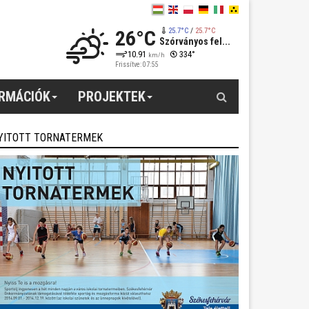
26°C
25.7°C
/
25.7°C
Szórványos fel...
10.91
334°
km/h
Frissítve: 07:55
Keresés
ORMÁCIÓK
PROJEKTEK
YITOTT TORNATERMEK