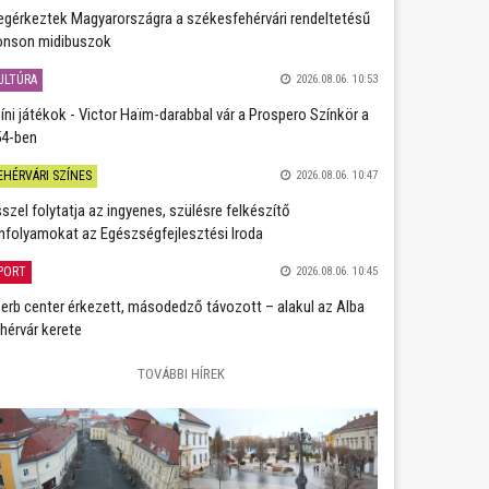
gérkeztek Magyarországra a székesfehérvári rendeltetésű
nson midibuszok
ULTÚRA
2026.08.06. 10:53
íni játékok - Victor Haïm-darabbal vár a Prospero Színkör a
4-ben
EHÉRVÁRI SZÍNES
2026.08.06. 10:47
szel folytatja az ingyenes, szülésre felkészítő
nfolyamokat az Egészségfejlesztési Iroda
PORT
2026.08.06. 10:45
erb center érkezett, másodedző távozott – alakul az Alba
hérvár kerete
TOVÁBBI HÍREK