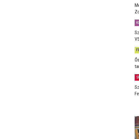
Me
Zo
K
Sz
V5
F
Ős
ta
S
Sz
Fe