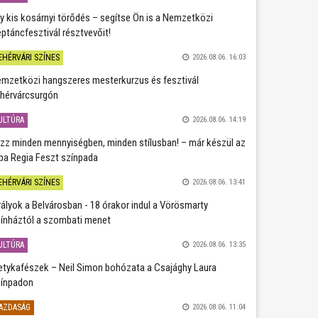
y kis kosárnyi törődés – segítse Ön is a Nemzetközi
ptáncfesztivál résztvevőit!
EHÉRVÁRI SZÍNES
2026.08.06. 16:03
mzetközi hangszeres mesterkurzus és fesztivál
hérvárcsurgón
ULTÚRA
2026.08.06. 14:19
zz minden mennyiségben, minden stílusban! – már készül az
ba Regia Feszt színpada
EHÉRVÁRI SZÍNES
2026.08.06. 13:41
rályok a Belvárosban - 18 órakor indul a Vörösmarty
ínháztól a szombati menet
ULTÚRA
2026.08.06. 13:35
etykafészek – Neil Simon bohózata a Csajághy Laura
ínpadon
AZDASÁG
2026.08.06. 11:04