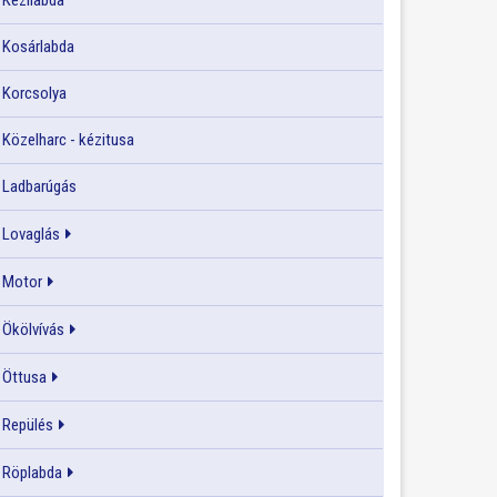
Kézilabda
Kosárlabda
Korcsolya
Közelharc - kézitusa
Ladbarúgás
Lovaglás
Motor
Ökölvívás
Öttusa
Repülés
Röplabda