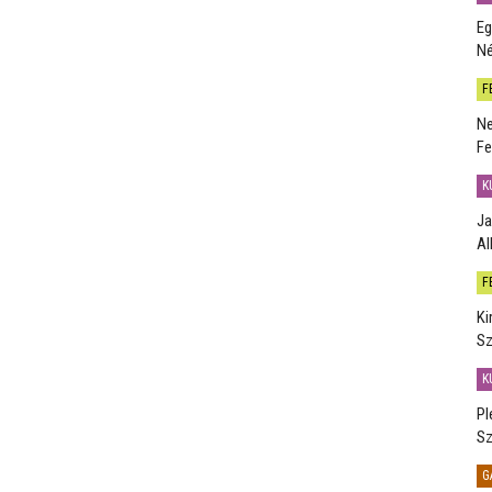
Eg
Né
F
Ne
Fe
K
Ja
Al
F
Ki
Sz
K
Pl
Sz
G