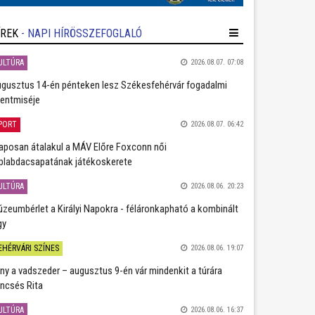
ÍREK
- NAPI HÍRÖSSZEFOGLALÓ
ULTÚRA
2026.08.07. 07:08
gusztus 14-én pénteken lesz Székesfehérvár fogadalmi
entmiséje
PORT
2026.08.07. 06:42
aposan átalakul a MÁV Előre Foxconn női
plabdacsapatának játékoskerete
ULTÚRA
2026.08.06. 20:23
zeumbérlet a Királyi Napokra - féláronkapható a kombinált
gy
EHÉRVÁRI SZÍNES
2026.08.06. 19:07
ány a vadszeder – augusztus 9-én vár mindenkit a túrára
ncsés Rita
ULTÚRA
2026.08.06. 16:37