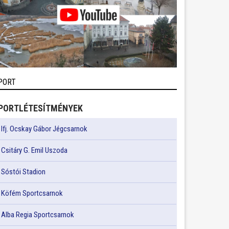
PORT
PORTLÉTESÍTMÉNYEK
Ifj. Ocskay Gábor Jégcsarnok
Csitáry G. Emil Uszoda
Sóstói Stadion
Köfém Sportcsarnok
Alba Regia Sportcsarnok