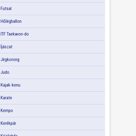
Futsal
Hőlégballon
ITF Taekwon-do
Íjászat
Jégkorong
Judo
Kajak-kenu
Karate
Kempo
Kerékpár