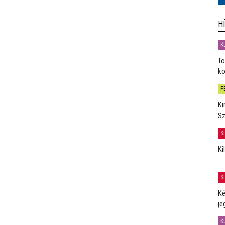
H
K
Tö
ko
F
Ki
Sz
S
Ki
S
Ké
je
K