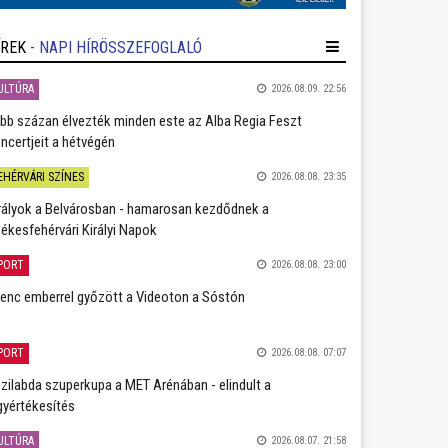
ÍREK
- NAPI HÍRÖSSZEFOGLALÓ
ULTÚRA
2026.08.09. 22:56
bb százan élvezték minden este az Alba Regia Feszt
ncertjeit a hétvégén
EHÉRVÁRI SZÍNES
2026.08.08. 23:35
rályok a Belvárosban - hamarosan kezdődnek a
ékesfehérvári Királyi Napok
PORT
2026.08.08. 23:00
lenc emberrel győzött a Videoton a Sóstón
PORT
2026.08.08. 07:07
zilabda szuperkupa a MET Arénában - elindult a
gyértékesítés
ULTÚRA
2026.08.07. 21:58