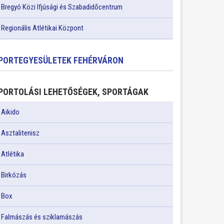
Bregyó Közi Ifjúsági és Szabadidőcentrum
Regionális Atlétikai Központ
PORTEGYESÜLETEK FEHÉRVÁRON
PORTOLÁSI LEHETŐSÉGEK, SPORTÁGAK
Aikido
Asztalitenisz
Atlétika
Birkózás
Box
Falmászás és sziklamászás