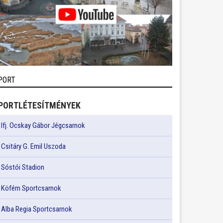
PORT
PORTLÉTESÍTMÉNYEK
Ifj. Ocskay Gábor Jégcsarnok
Csitáry G. Emil Uszoda
Sóstói Stadion
Köfém Sportcsarnok
Alba Regia Sportcsarnok