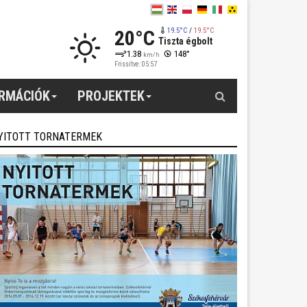
20°C
19.5°C
/
19.5°C
Tiszta égbolt
1.38
148°
km/h
Frissítve: 05:57
Keresés
ORMÁCIÓK
PROJEKTEK
YITOTT TORNATERMEK