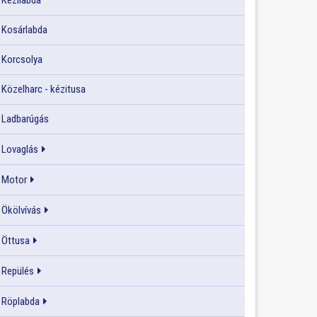
Kézilabda
Kosárlabda
Korcsolya
Közelharc - kézitusa
Ladbarúgás
Lovaglás
Motor
Ökölvívás
Öttusa
Repülés
Röplabda