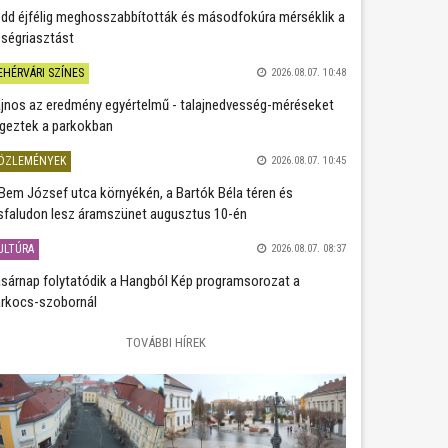
dd éjfélig meghosszabbították és másodfokúra mérséklik a
ségriasztást
EHÉRVÁRI SZÍNES
2026.08.07. 10:48
jnos az eredmény egyértelmű - talajnedvesség-méréseket
geztek a parkokban
ÖZLEMÉNYEK
2026.08.07. 10:45
Bem József utca környékén, a Bartók Béla téren és
sfaludon lesz áramszünet augusztus 10-én
ULTÚRA
2026.08.07. 08:37
sárnap folytatódik a Hangból Kép programsorozat a
rkocs-szobornál
TOVÁBBI HÍREK