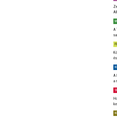
Ze
Al
M
A 
sa
F
Kö
és
K
A 
a 
S
Ho
ke
K