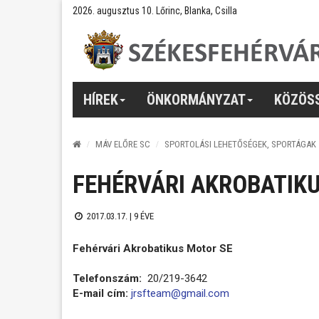
2026. augusztus 10. Lőrinc, Blanka, Csilla
HÍREK
ÖNKORMÁNYZAT
KÖZÖS
MÁV ELŐRE SC
SPORTOLÁSI LEHETŐSÉGEK, SPORTÁGAK
FEHÉRVÁRI AKROBATIK
2017.03.17. |
9 ÉVE
Fehérvári Akrobatikus Motor SE
Telefonszám:
20/219-3642
E-mail cím:
jrsfteam@gmail.com