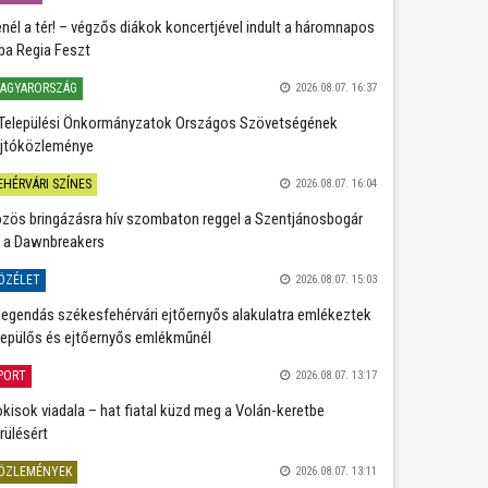
nél a tér! – végzős diákok koncertjével indult a háromnapos
ba Regia Feszt
AGYARORSZÁG
2026.08.07. 16:37
Települési Önkormányzatok Országos Szövetségének
jtóközleménye
EHÉRVÁRI SZÍNES
2026.08.07. 16:04
zös bringázásra hív szombaton reggel a Szentjánosbogár
 a Dawnbreakers
ÖZÉLET
2026.08.07. 15:03
legendás székesfehérvári ejtőernyős alakulatra emlékeztek
repülős és ejtőernyős emlékműnél
PORT
2026.08.07. 13:17
kisok viadala – hat fiatal küzd meg a Volán-keretbe
rülésért
ÖZLEMÉNYEK
2026.08.07. 13:11