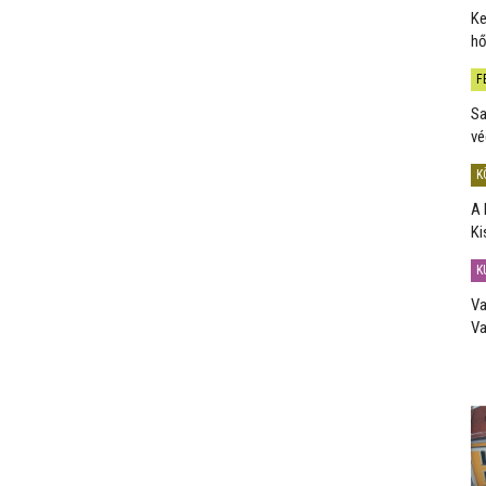
Ke
hő
F
Sa
vé
K
A 
Ki
K
Va
Va