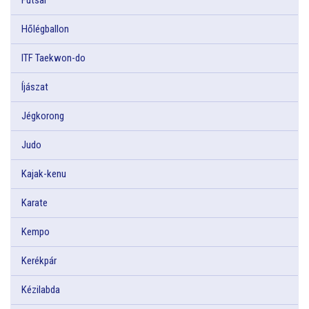
Hőlégballon
ITF Taekwon-do
Íjászat
Jégkorong
Judo
Kajak-kenu
Karate
Kempo
Kerékpár
Kézilabda