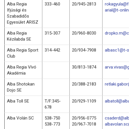
Alba Regia
333-460
20/945-2813
rokagyula@f
Ifjúsági és
arial@t-onli
Szabadidős
Egyesület ARISZ
Alba Regia
315-307
20/960-8030
dropko.m@c
Kézilabda SE
Alba Regia Sport
314-442
20/934-7908
albasc1@t-o
Club
Alba Regia Vívó
30/813-1874
arva.vivas@
Akadémia
Alba Shotokan
20/388-2183
retlaki.gabo
Dojo SE
Alba Toll SE
T/F:345-
20/929-1109
albatoll@alba
678
Alba Volán SC
538-750
20/956-0775
csaderd@alb
538-773
20/967-7018
albavolan.s