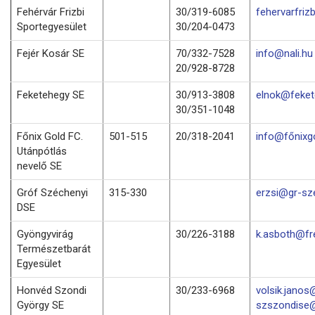
Fehérvár Frizbi
30/319-6085
fehervarfri
Sportegyesület
30/204-0473
Fejér Kosár SE
70/332-7528
info@nali.hu
20/928-8728
Feketehegy SE
30/913-3808
elnok@feket
30/351-1048
Főnix Gold FC.
501-515
20/318-2041
info@főnixg
Utánpótlás
nevelő SE
Gróf Széchenyi
315-330
erzsi@gr-sz
DSE
Gyöngyvirág
30/226-3188
k.asboth@fr
Természetbarát
Egyesület
Honvéd Szondi
30/233-6968
volsik.janos
György SE
szszondise@