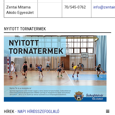
Zentai Mitama
70/545-0762
info@zentai
Aikido Egyesület
NYITOTT TORNATERMEK
HÍREK
- NAPI HÍRÖSSZEFOGLALÓ