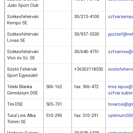
Judo Sport Club
Székesfehérvári
30/213-4100
szfvar.kemp
Kempo SE
Székesfehérvári
30/957-5530
pjozsef@net
Lovas SE
Székesfehérvári
30/640-4751
szfvarivse@
Vívó és Sz. SE
Sóstó Fehérvár
+36302118550
sostofeher
Sport Egyesület
Teleki Blanka
506-162
fax: 506-472
imre.sipos@t
Gimnázium DSE
szfvar.suline
Tini DSE
505-731
tovarosi@gm
Turul Line Alba
510-290
fax: 510-291
optimum2000
Trimm SE
Varkocs György
20/978-6339
varkocs.bo