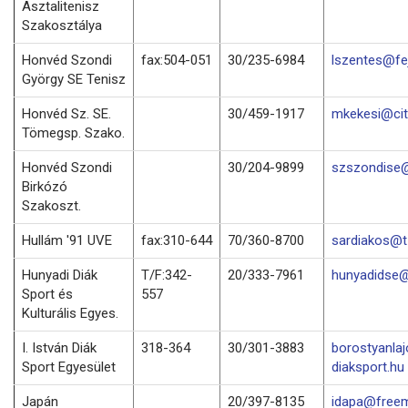
Asztalitenisz
Szakosztálya
Honvéd Szondi
fax:504-051
30/235-6984
lszentes@fej
György SE Tenisz
Honvéd Sz. SE.
30/459-1917
mkekesi@cit
Tömegsp. Szako.
Honvéd Szondi
30/204-9899
szszondise@
Birkózó
Szakoszt.
Hullám '91 UVE
fax:310-644
70/360-8700
sardiakos@t-
Hunyadi Diák
T/F:342-
20/333-7961
hunyadidse@
Sport és
557
Kulturális Egyes.
I. István Diák
318-364
30/301-3883
borostyanla
Sport Egyesület
diaksport.hu
Japán
20/397-8135
idapa@freem