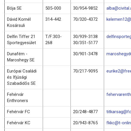
Bója SE
505-000
30/954-9852
alba@civital.
Dávid Kornél
314-442
70/320-4372
kelemen12@f
Kosársuli
Delfin Tiffer 21
T/F:303-
30/939-3138
delfinsporte
Sportegyesület
268
30/351-5177
Dunafém -
30/901-3478
maroshegyd
Maroshegy SE
Európai Családi
70/217-9095
eurike2@fre
és Ifjúsági
Szabadidős SE
Fehérvár
fehervarenth
Enthroners
Fehérvár FC
20/248-4877
titkarsag@fc
Fehérvár KC
20/943-8765
fkkc@t-onlin