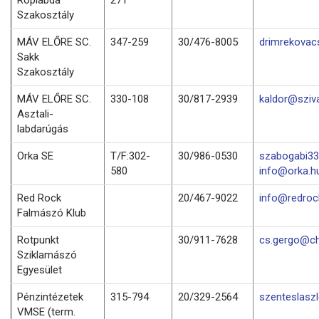
Szakosztály
MÁV ELŐRE SC.
347-259
30/476-8005
drimrekovac
Sakk
Szakosztály
MÁV ELŐRE SC.
330-108
30/817-2939
kaldor@sziv
Asztali-
labdarúgás
Orka SE
T/F:302-
30/986-0530
szabogabi33
580
info@orka.h
Red Rock
20/467-9022
info@redro
Falmászó Klub
Rotpunkt
30/911-7628
cs.gergo@ch
Sziklamászó
Egyesület
Pénzintézetek
315-794
20/329-2564
szenteslasz
VMSE (term.