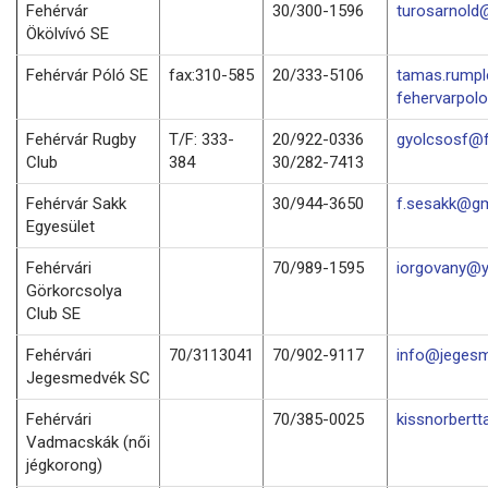
Fehérvár
30/300-1596
turosarnold
Ökölvívó SE
Fehérvár Póló SE
fax:310-585
20/333-5106
tamas.rump
fehervarpol
Fehérvár Rugby
T/F: 333-
20/922-0336
gyolcsosf@f
Club
384
30/282-7413
Fehérvár Sakk
30/944-3650
f.sesakk@gm
Egyesület
Fehérvári
70/989-1595
iorgovany@
Görkorcsolya
Club SE
Fehérvári
70/3113041
70/902-9117
info@jegesm
Jegesmedvék SC
Fehérvári
70/385-0025
kissnorbert
Vadmacskák (női
jégkorong)