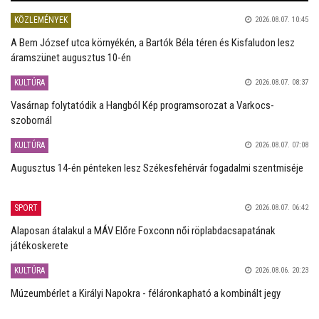
KÖZLEMÉNYEK
2026.08.07. 10:45
A Bem József utca környékén, a Bartók Béla téren és Kisfaludon lesz
áramszünet augusztus 10-én
KULTÚRA
2026.08.07. 08:37
Vasárnap folytatódik a Hangból Kép programsorozat a Varkocs-
szobornál
KULTÚRA
2026.08.07. 07:08
Augusztus 14-én pénteken lesz Székesfehérvár fogadalmi szentmiséje
SPORT
2026.08.07. 06:42
Alaposan átalakul a MÁV Előre Foxconn női röplabdacsapatának
játékoskerete
KULTÚRA
2026.08.06. 20:23
Múzeumbérlet a Királyi Napokra - féláronkapható a kombinált jegy