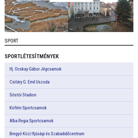
SPORT
SPORTLÉTESÍTMÉNYEK
Ifj. Ocskay Gábor Jégcsarnok
Csitáry G. Emil Uszoda
Sóstói Stadion
Köfém Sportcsarnok
Alba Regia Sportcsarnok
Bregyó Közi Ifjúsági és Szabadidőcentrum