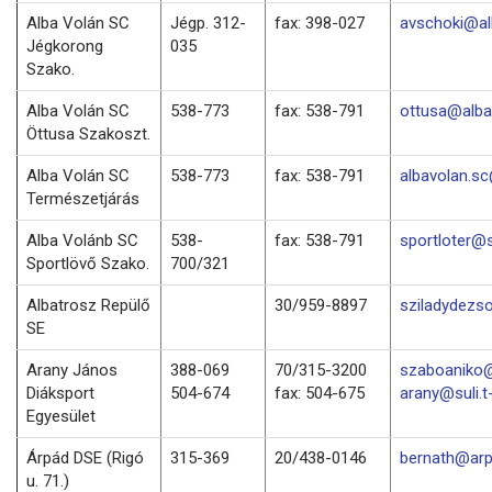
Alba Volán SC
Jégp. 312-
fax: 398-027
avschoki@al
Jégkorong
035
Szako.
Alba Volán SC
538-773
fax: 538-791
ottusa@alba
Öttusa Szakoszt.
Alba Volán SC
538-773
fax: 538-791
albavolan.s
Természetjárás
Alba Volánb SC
538-
fax: 538-791
sportloter@
Sportlövő Szako.
700/321
Albatrosz Repülő
30/959-8897
sziladydezs
SE
Arany János
388-069
70/315-3200
szaboaniko@
Diáksport
504-674
fax: 504-675
arany@suli.t
Egyesület
Árpád DSE (Rigó
315-369
20/438-0146
bernath@arp
u. 71.)