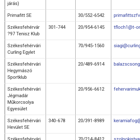
járás)
Primafitt SE
30/552-6542
primafittsz
Székesfehérvár
301-744
20/954-6145
tfloch1@t-on
?97 Tenisz Klub
Székesfehérvári
70/945-1560
siagi@curlin
Curling Egylet
Székesfehérvári
20/489-6914
balazscson
Hegymászó
Sportklub
Székesfehérvári
20/956-6612
fehervarimu
Jégmadár
Műkorcsolya
Egyesület
Székesfehérvári
340-678
20/391-8989
keramiafog@
Hevület SE
Székesfehérvári
70/214-8412
szolnokistv