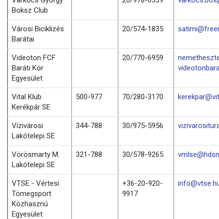
Boksz Club
Városi Biciklizés
20/574-1835
satimi@free
Barátai
Videoton FCF
20/770-6959
nemetheszt
Baráti Kör
videotonbara
Egyesület
Vital Klub
500-977
70/280-3170
kerekpar@vit
Kerékpár SE
Vízivárosi
344-788
30/975-5956
vizivarositu
Lakótelepi SE
Vörösmarty M.
321-788
30/578-9265
vmlse@hdsn
Lakótelepi SE
VTSE - Vértesi
+36-20-920-
info@vtse.h
Tömegsport
9917
Közhasznú
Egyesület