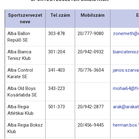
Sportszervezet
Tel.szám
Mobilszám
E
neve
Alba Ballon
303-878
20/777-9080
zonemeth@d
Repülő SE
Alba Bianca
301-204
20/942-0932
biancatenis
Tenisz Klub
Alba Control
341-403
70/776-3604
janos.szarv
Karate SE
Alba Old Boys
343-223
mohai64@fre
Kosárlabda SE
Alba Regia
501-373
20/942-2877
arak@arakatl
Atlétikai Klub
Alba Regia Boksz
20/456-9445
herman.box
Klub