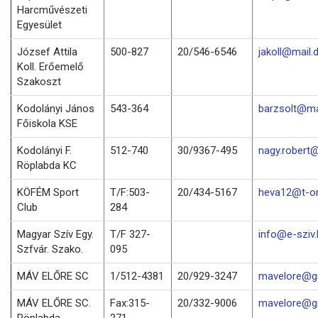
Harcművészeti
Egyesület
József Attila
500-827
20/546-6546
jakoll@mail.
Koll. Erőemelő
Szakoszt
Kodolányi János
543-364
barzsolt@mai
Főiskola KSE
Kodolányi F.
512-740
30/9367-495
nagy.robert@
Röplabda KC
KÖFÉM Sport
T/F:503-
20/434-5167
heva12@t-on
Club
284
Magyar Szív Egy.
T/F 327-
info@e-sziv.
Szfvár. Szako.
095
MÁV ELŐRE SC
1/512-4381
20/929-3247
mavelore@g
MÁV ELŐRE SC.
Fax:315-
20/332-9006
mavelore@g
Röplabda
271