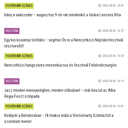
FEHÉRVÁRI SZÍNES
2026.08.06. 19:07
Irány a vadszeder – augusztus 9-én vár mindenkit a túrára Lencsés Rita
KULTÚRA
2026.08.06. 16:37
Egy kis kosárnyi törődés – segítse Ön is a Nemzetközi Néptáncfesztivál
résztvevőit!
FEHÉRVÁRI SZÍNES
2026.08.06. 16:03
Nemzetközi hangszeres mesterkurzus és fesztivál Fehérvárcsurgón
KULTÚRA
2026.08.06. 14:19
Jazz minden mennyiségben, minden stílusban! – már készül az Alba
Regia Feszt színpada
FEHÉRVÁRI SZÍNES
2026.08.06. 13:41
Királyok a Belvárosban - 18 órakor indul a Vörösmarty Színháztól a
szombati menet