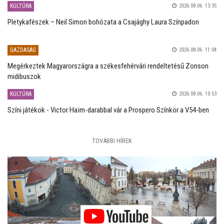
KULTÚRA
2026.08.06. 13:35
Pletykafészek – Neil Simon bohózata a Csajághy Laura Színpadon
GAZDASÁG
2026.08.06. 11:04
Megérkeztek Magyarországra a székesfehérvári rendeltetésű Zonson
midibuszok
KULTÚRA
2026.08.06. 10:53
Színi játékok - Victor Haïm-darabbal vár a Prospero Színkör a V54-ben
TOVÁBBI HÍREK