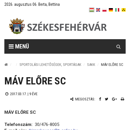
2026. augusztus 06. Berta, Bettina
Keresés
MENÜ
SPORTOLÁSI LEHETŐSÉGEK, SPORTÁGAK
SAKK
MÁV ELŐRE SC
MÁV ELŐRE SC
2017.03.17. |
9 ÉVE
MEGOSZTÁS:
MÁV ELŐRE SC
Telefonszám:
30/476-8005