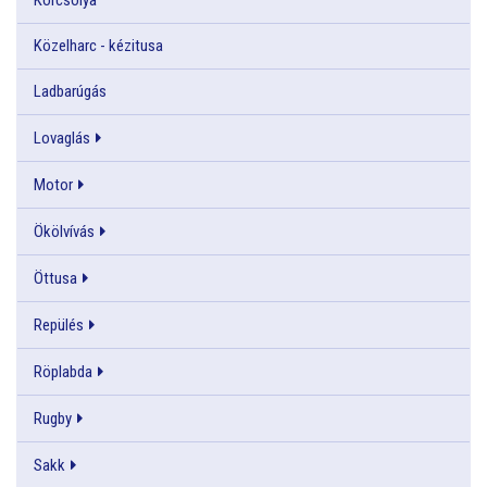
Közelharc - kézitusa
Ladbarúgás
Lovaglás
Motor
Ökölvívás
Öttusa
Repülés
Röplabda
Rugby
Sakk