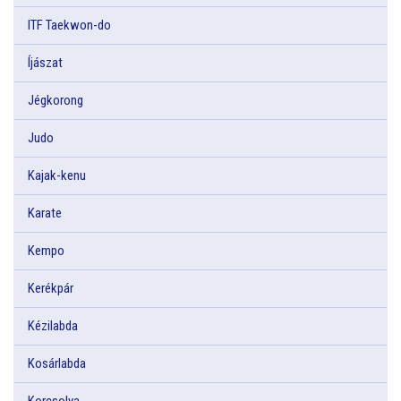
ITF Taekwon-do
Íjászat
Jégkorong
Judo
Kajak-kenu
Karate
Kempo
Kerékpár
Kézilabda
Kosárlabda
Korcsolya