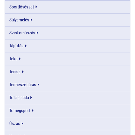
Sportlövészet
Súlyemelés
Szinkornúszás
Tájfutás
Teke
Tenisz
Természetjárás
Tollaslabda
Tömegsport
Úszás