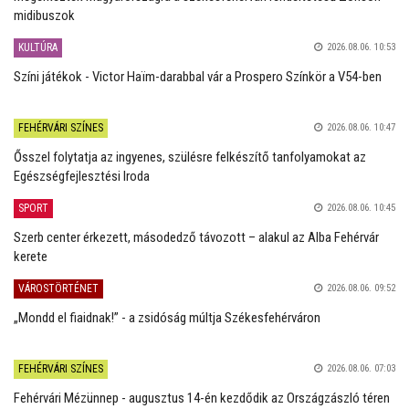
midibuszok
KULTÚRA
2026.08.06. 10:53
Színi játékok - Victor Haïm-darabbal vár a Prospero Színkör a V54-ben
FEHÉRVÁRI SZÍNES
2026.08.06. 10:47
Ősszel folytatja az ingyenes, szülésre felkészítő tanfolyamokat az
Egészségfejlesztési Iroda
SPORT
2026.08.06. 10:45
Szerb center érkezett, másodedző távozott – alakul az Alba Fehérvár
kerete
VÁROSTÖRTÉNET
2026.08.06. 09:52
„Mondd el fiaidnak!” - a zsidóság múltja Székesfehérváron
FEHÉRVÁRI SZÍNES
2026.08.06. 07:03
Fehérvári Mézünnep - augusztus 14-én kezdődik az Országzászló téren