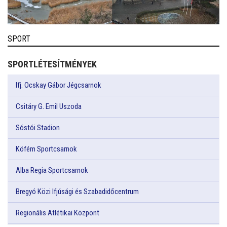
SPORT
SPORTLÉTESÍTMÉNYEK
Ifj. Ocskay Gábor Jégcsarnok
Csitáry G. Emil Uszoda
Sóstói Stadion
Köfém Sportcsarnok
Alba Regia Sportcsarnok
Bregyó Közi Ifjúsági és Szabadidőcentrum
Regionális Atlétikai Központ