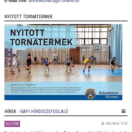
E-mail cím:
drimrekovacs@t-online.hu
NYITOTT TORNATERMEK
HÍREK
- NAPI HÍRÖSSZEFOGLALÓ
KULTÚRA
2026.08.06. 16:37