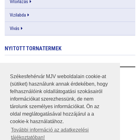
Vitorlázás
Vizilabda
Vívás
NYITOTT TORNATERMEK
RSS
Székesfehérvár MJV weboldalain cookie-at
(sütiket) használunk annak érdekében, hogy
A HONLAP 2017.03.31-I ÁLLAPOTA
felhasználóink oldallátogatási szokásairól
információkat szerezhessünk, de nem
JOGI NYILATKOZAT
tárolunk személyes információkat. Ön az
IMPRESSZUM
oldal meglátogatásával hozzájárul a a
cookie-k használatához.
MÉDIAAJÁNLAT
További információ az adatkezelési
tájékoztatóban!
KÖZÉRDEKŰ ADATOK