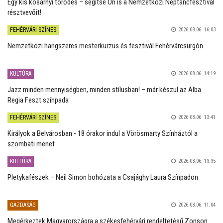
Egy kis kosárnyi törődés – segítse Ön is a Nemzetközi Néptáncfesztivál
résztvevőit!
FEHÉRVÁRI SZÍNES
2026.08.06. 16:03
Nemzetközi hangszeres mesterkurzus és fesztivál Fehérvárcsurgón
KULTÚRA
2026.08.06. 14:19
Jazz minden mennyiségben, minden stílusban! – már készül az Alba
Regia Feszt színpada
FEHÉRVÁRI SZÍNES
2026.08.06. 13:41
Királyok a Belvárosban - 18 órakor indul a Vörösmarty Színháztól a
szombati menet
KULTÚRA
2026.08.06. 13:35
Pletykafészek – Neil Simon bohózata a Csajághy Laura Színpadon
GAZDASÁG
2026.08.06. 11:04
Megérkeztek Magyarországra a székesfehérvári rendeltetésű Zonson