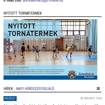
E-mail cím:
drimrekovacs@t-online.hu
NYITOTT TORNATERMEK
HÍREK
- NAPI HÍRÖSSZEFOGLALÓ
KÖZÉLET
2026.08.07. 15:03