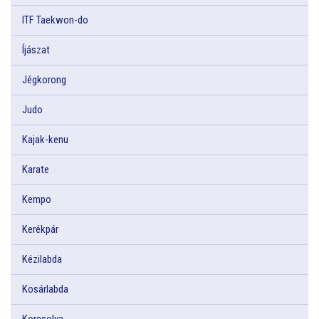
ITF Taekwon-do
Íjászat
Jégkorong
Judo
Kajak-kenu
Karate
Kempo
Kerékpár
Kézilabda
Kosárlabda
Korcsolya