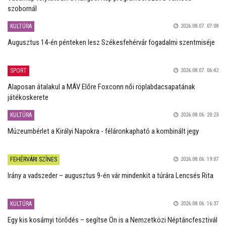
szobornál
KULTÚRA
2026.08.07. 07:08
Augusztus 14-én pénteken lesz Székesfehérvár fogadalmi szentmiséje
SPORT
2026.08.07. 06:42
Alaposan átalakul a MÁV Előre Foxconn női röplabdacsapatának
játékoskerete
KULTÚRA
2026.08.06. 20:23
Múzeumbérlet a Királyi Napokra - féláronkapható a kombinált jegy
FEHÉRVÁRI SZÍNES
2026.08.06. 19:07
Irány a vadszeder – augusztus 9-én vár mindenkit a túrára Lencsés Rita
KULTÚRA
2026.08.06. 16:37
Egy kis kosárnyi törődés – segítse Ön is a Nemzetközi Néptáncfesztivál