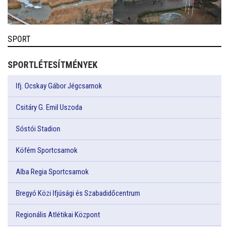
SPORT
SPORTLÉTESÍTMÉNYEK
Ifj. Ocskay Gábor Jégcsarnok
Csitáry G. Emil Uszoda
Sóstói Stadion
Köfém Sportcsarnok
Alba Regia Sportcsarnok
Bregyó Közi Ifjúsági és Szabadidőcentrum
Regionális Atlétikai Központ