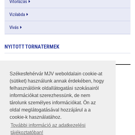
Vitorlázás
Vizilabda
Vívás
NYITOTT TORNATERMEK
RSS
Székesfehérvár MJV weboldalain cookie-at
(sütiket) használunk annak érdekében, hogy
A HONLAP 2017.03.31-I ÁLLAPOTA
felhasználóink oldallátogatási szokásairól
információkat szerezhessünk, de nem
JOGI NYILATKOZAT
tárolunk személyes információkat. Ön az
IMPRESSZUM
oldal meglátogatásával hozzájárul a a
cookie-k használatához.
MÉDIAAJÁNLAT
További információ az adatkezelési
tájékoztatóban!
KÖZÉRDEKŰ ADATOK