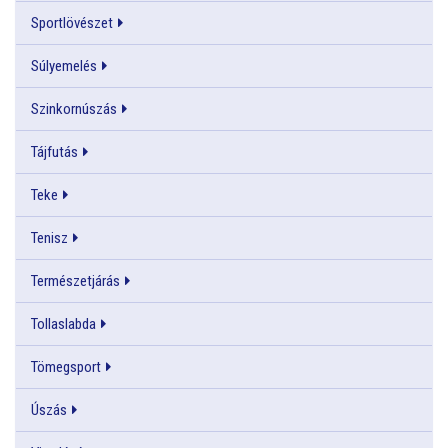
Sportlövészet
Súlyemelés
Szinkornúszás
Tájfutás
Teke
Tenisz
Természetjárás
Tollaslabda
Tömegsport
Úszás