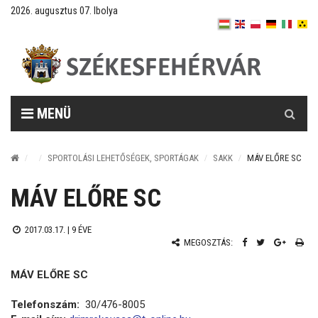
2026. augusztus 07. Ibolya
Keresés
MENÜ
SPORTOLÁSI LEHETŐSÉGEK, SPORTÁGAK
SAKK
MÁV ELŐRE SC
MÁV ELŐRE SC
2017.03.17. |
9 ÉVE
MEGOSZTÁS:
MÁV ELŐRE SC
Telefonszám:
30/476-8005