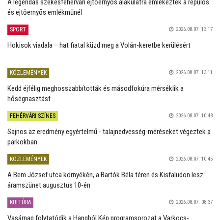
A legendás székesfehérvári ejtőernyős alakulatra emlékeztek a repülős
és ejtőernyős emlékműnél
SPORT
2026.08.07. 13:17
Hokisok viadala – hat fiatal küzd meg a Volán-keretbe kerülésért
KÖZLEMÉNYEK
2026.08.07. 13:11
Kedd éjfélig meghosszabbították és másodfokúra mérséklik a
hőségriasztást
FEHÉRVÁRI SZÍNES
2026.08.07. 10:48
Sajnos az eredmény egyértelmű - talajnedvesség-méréseket végeztek a
parkokban
KÖZLEMÉNYEK
2026.08.07. 10:45
A Bem József utca környékén, a Bartók Béla téren és Kisfaludon lesz
áramszünet augusztus 10-én
KULTÚRA
2026.08.07. 08:37
Vasárnap folytatódik a Hangból Kép programsorozat a Varkocs-