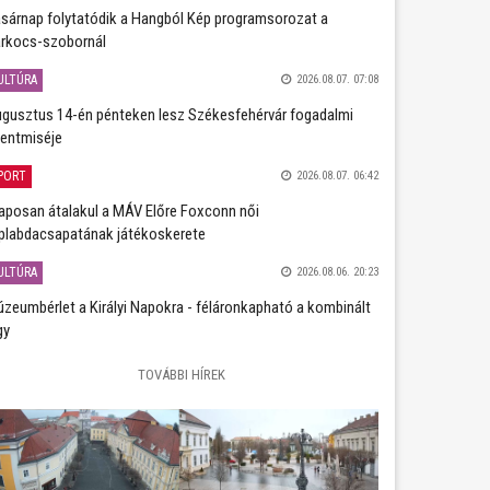
sárnap folytatódik a Hangból Kép programsorozat a
rkocs-szobornál
ULTÚRA
2026.08.07. 07:08
gusztus 14-én pénteken lesz Székesfehérvár fogadalmi
entmiséje
PORT
2026.08.07. 06:42
aposan átalakul a MÁV Előre Foxconn női
plabdacsapatának játékoskerete
ULTÚRA
2026.08.06. 20:23
zeumbérlet a Királyi Napokra - féláronkapható a kombinált
gy
TOVÁBBI HÍREK