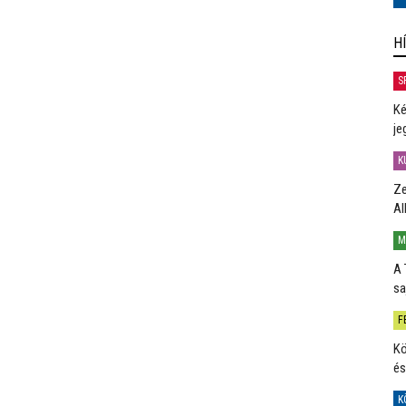
H
S
Ké
je
K
Ze
Al
M
A 
sa
F
Kö
és
K