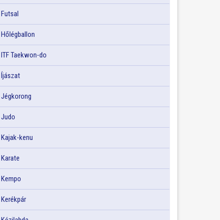
Futsal
Hőlégballon
ITF Taekwon-do
Íjászat
Jégkorong
Judo
Kajak-kenu
Karate
Kempo
Kerékpár