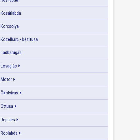
Kézilabda
Kosárlabda
Korcsolya
Közelharc - kézitusa
Ladbarúgás
Lovaglás
Motor
Ökölvívás
Öttusa
Repülés
Röplabda