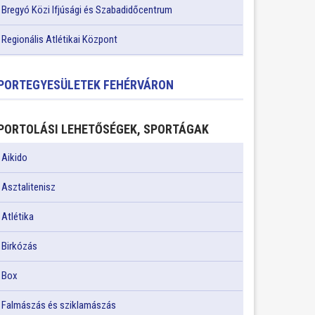
Bregyó Közi Ifjúsági és Szabadidőcentrum
Regionális Atlétikai Központ
PORTEGYESÜLETEK FEHÉRVÁRON
PORTOLÁSI LEHETŐSÉGEK, SPORTÁGAK
Aikido
Asztalitenisz
Atlétika
Birkózás
Box
Falmászás és sziklamászás