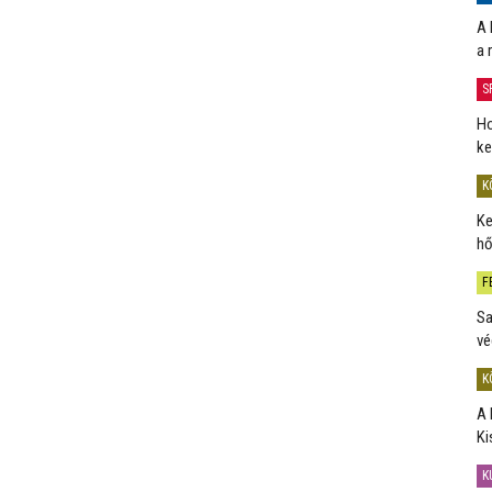
A 
a 
S
Ho
ke
K
Ke
hő
F
Sa
vé
K
A 
Ki
K