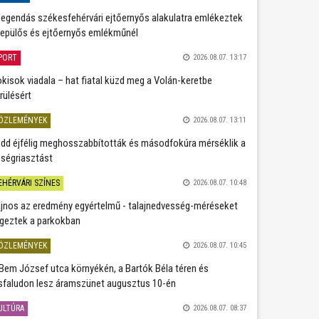
legendás székesfehérvári ejtőernyős alakulatra emlékeztek
repülős és ejtőernyős emlékműnél
PORT
2026.08.07. 13:17
kisok viadala – hat fiatal küzd meg a Volán-keretbe
rülésért
ÖZLEMÉNYEK
2026.08.07. 13:11
dd éjfélig meghosszabbították és másodfokúra mérséklik a
ségriasztást
EHÉRVÁRI SZÍNES
2026.08.07. 10:48
jnos az eredmény egyértelmű - talajnedvesség-méréseket
geztek a parkokban
ÖZLEMÉNYEK
2026.08.07. 10:45
Bem József utca környékén, a Bartók Béla téren és
sfaludon lesz áramszünet augusztus 10-én
ULTÚRA
2026.08.07. 08:37