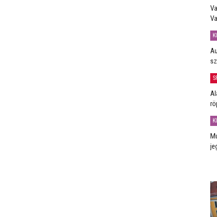
Va
Va
K
Au
sz
S
Al
rö
K
Mú
je