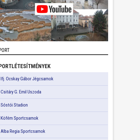
PORT
PORTLÉTESÍTMÉNYEK
Ifj. Ocskay Gábor Jégcsarnok
Csitáry G. Emil Uszoda
Sóstói Stadion
Köfém Sportcsarnok
Alba Regia Sportcsarnok