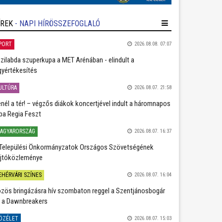
ÍREK
- NAPI HÍRÖSSZEFOGLALÓ
PORT
2026.08.08. 07:07
zilabda szuperkupa a MET Arénában - elindult a
gyértékesítés
ULTÚRA
2026.08.07. 21:58
nél a tér! – végzős diákok koncertjével indult a háromnapos
ba Regia Feszt
AGYARORSZÁG
2026.08.07. 16:37
Települési Önkormányzatok Országos Szövetségének
jtóközleménye
EHÉRVÁRI SZÍNES
2026.08.07. 16:04
zös bringázásra hív szombaton reggel a Szentjánosbogár
 a Dawnbreakers
ÖZÉLET
2026.08.07. 15:03