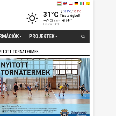
31°C
30.9°C
/
30.9°C
Tiszta égbolt
4.28
344°
km/h
Frissítve: 14:56
Keresés
ORMÁCIÓK
PROJEKTEK
YITOTT TORNATERMEK