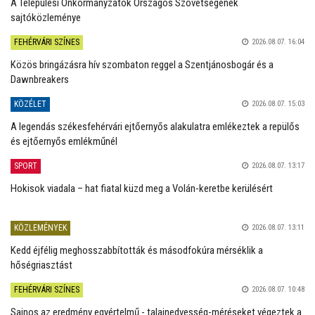
A Települési Önkormányzatok Országos Szövetségének
sajtóközleménye
FEHÉRVÁRI SZÍNES
2026.08.07. 16:04
Közös bringázásra hív szombaton reggel a Szentjánosbogár és a
Dawnbreakers
KÖZÉLET
2026.08.07. 15:03
A legendás székesfehérvári ejtőernyős alakulatra emlékeztek a repülős
és ejtőernyős emlékműnél
SPORT
2026.08.07. 13:17
Hokisok viadala – hat fiatal küzd meg a Volán-keretbe kerülésért
KÖZLEMÉNYEK
2026.08.07. 13:11
Kedd éjfélig meghosszabbították és másodfokúra mérséklik a
hőségriasztást
FEHÉRVÁRI SZÍNES
2026.08.07. 10:48
Sajnos az eredmény egyértelmű - talajnedvesség-méréseket végeztek a