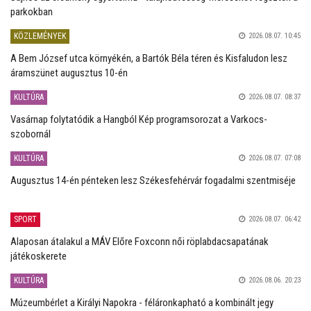
parkokban
KÖZLEMÉNYEK
2026.08.07. 10:45
A Bem József utca környékén, a Bartók Béla téren és Kisfaludon lesz
áramszünet augusztus 10-én
KULTÚRA
2026.08.07. 08:37
Vasárnap folytatódik a Hangból Kép programsorozat a Varkocs-
szobornál
KULTÚRA
2026.08.07. 07:08
Augusztus 14-én pénteken lesz Székesfehérvár fogadalmi szentmiséje
SPORT
2026.08.07. 06:42
Alaposan átalakul a MÁV Előre Foxconn női röplabdacsapatának
játékoskerete
KULTÚRA
2026.08.06. 20:23
Múzeumbérlet a Királyi Napokra - féláronkapható a kombinált jegy