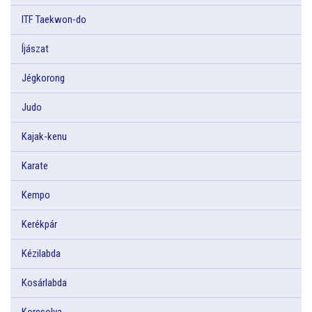
ITF Taekwon-do
Íjászat
Jégkorong
Judo
Kajak-kenu
Karate
Kempo
Kerékpár
Kézilabda
Kosárlabda
Korcsolya