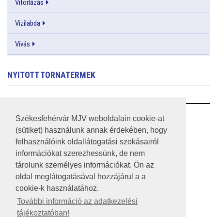
Vitorlázás
Vizilabda
Vívás
NYITOTT TORNATERMEK
RSS
Székesfehérvár MJV weboldalain cookie-at
(sütiket) használunk annak érdekében, hogy
A HONLAP 2017.03.31-I ÁLLAPOTA
felhasználóink oldallátogatási szokásairól
információkat szerezhessünk, de nem
JOGI NYILATKOZAT
tárolunk személyes információkat. Ön az
IMPRESSZUM
oldal meglátogatásával hozzájárul a a
cookie-k használatához.
MÉDIAAJÁNLAT
További információ az adatkezelési
tájékoztatóban!
KÖZÉRDEKŰ ADATOK