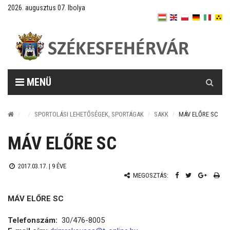
2026. augusztus 07. Ibolya
Keresés
MENÜ
SPORTOLÁSI LEHETŐSÉGEK, SPORTÁGAK
SAKK
MÁV ELŐRE SC
MÁV ELŐRE SC
2017.03.17. |
9 ÉVE
MEGOSZTÁS:
MÁV ELŐRE SC
Telefonszám:
30/476-8005