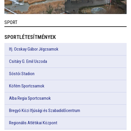
SPORT
SPORTLÉTESÍTMÉNYEK
Ifj. Ocskay Gábor Jégcsarnok
Csitáry G. Emil Uszoda
Sóstói Stadion
Köfém Sportcsarnok
Alba Regia Sportcsarnok
Bregyó Közi Ifjúsági és Szabadidőcentrum
Regionális Atlétikai Központ