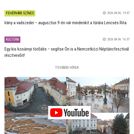
FEHÉRVÁRI SZÍNES
2026.08.06. 19:07
Irány a vadszeder – augusztus 9-én vár mindenkit a túrára Lencsés Rita
KULTÚRA
2026.08.06. 16:37
Egy kis kosárnyi törődés – segítse Ön is a Nemzetközi Néptáncfesztivál
résztvevőit!
TOVÁBBI HÍREK