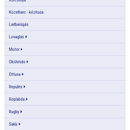
Közelharc - kézitusa
Ladbarúgás
Lovaglás
Motor
Ökölvívás
Öttusa
Repülés
Röplabda
Rugby
Sakk