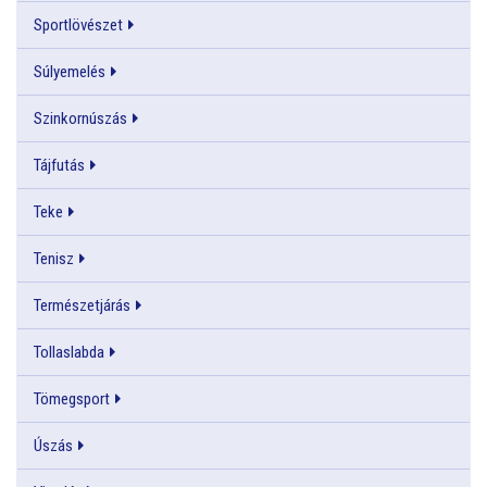
Sportlövészet
Súlyemelés
Szinkornúszás
Tájfutás
Teke
Tenisz
Természetjárás
Tollaslabda
Tömegsport
Úszás