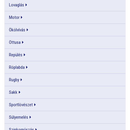
Lovaglás
Motor
Ökölvívás
Öttusa
Repülés
Röplabda
Rugby
Sakk
Sportlövészet
Súlyemelés
Szinkornúszás