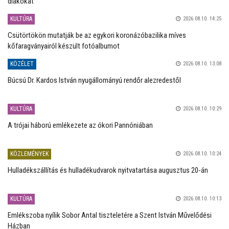
diákokat
KULTÚRA
2026.08.10. 14:25
Csütörtökön mutatják be az egykori koronázóbazilika míves
kőfaragványairól készült fotóalbumot
KÖZÉLET
2026.08.10. 13:08
Búcsú Dr. Kardos István nyugállományú rendőr alezredestől
KULTÚRA
2026.08.10. 10:29
A trójai háború emlékezete az ókori Pannóniában
KÖZLEMÉNYEK
2026.08.10. 10:24
Hulladékszállítás és hulladékudvarok nyitvatartása augusztus 20-án
KULTÚRA
2026.08.10. 10:13
Emlékszoba nyílik Sobor Antal tiszteletére a Szent István Művelődési
Házban