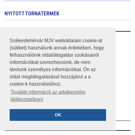
NYITOTT TORNATERMEK
RSS
Székesfehérvár MJV weboldalain cookie-at
(sütiket) használunk annak érdekében, hogy
A HONLAP 2017.03.31-I ÁLLAPOTA
felhasználóink oldallátogatási szokásairól
információkat szerezhessünk, de nem
JOGI NYILATKOZAT
tárolunk személyes információkat. Ön az
IMPRESSZUM
oldal meglátogatásával hozzájárul a a
cookie-k használatához.
MÉDIAAJÁNLAT
További információ az adatkezelési
tájékoztatóban!
KÖZÉRDEKŰ ADATOK
ADATVÉDELEM
OK
©2023 SZÉKESFEHÉRVÁR MEGYEI JOGÚ VÁROS