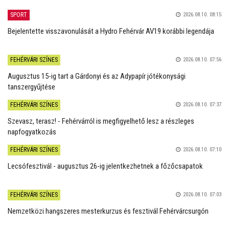
SPORT
2026.08.10. 08:15
Bejelentette visszavonulását a Hydro Fehérvár AV19 korábbi legendája
FEHÉRVÁRI SZÍNES
2026.08.10. 07:56
Augusztus 15-ig tart a Gárdonyi és az Adypapír jótékonysági
tanszergyűjtése
FEHÉRVÁRI SZÍNES
2026.08.10. 07:37
Szevasz, terasz! - Fehérvárról is megfigyelhető lesz a részleges
napfogyatkozás
FEHÉRVÁRI SZÍNES
2026.08.10. 07:10
Lecsófesztivál - augusztus 26-ig jelentkezhetnek a főzőcsapatok
FEHÉRVÁRI SZÍNES
2026.08.10. 07:03
Nemzetközi hangszeres mesterkurzus és fesztivál Fehérvárcsurgón