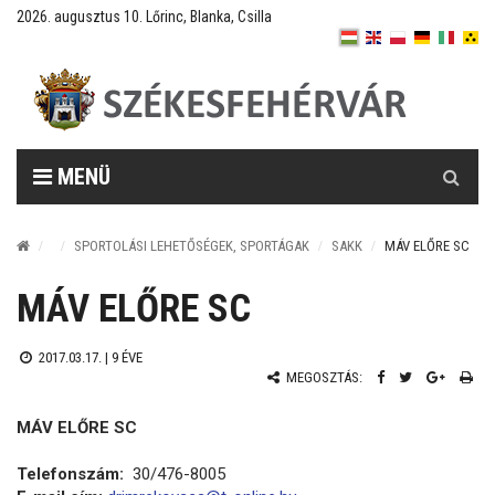
2026. augusztus 10. Lőrinc, Blanka, Csilla
Keresés
MENÜ
SPORTOLÁSI LEHETŐSÉGEK, SPORTÁGAK
SAKK
MÁV ELŐRE SC
MÁV ELŐRE SC
2017.03.17. |
9 ÉVE
MEGOSZTÁS:
MÁV ELŐRE SC
Telefonszám:
30/476-8005