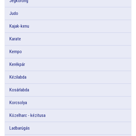
Jégkorong
Judo
Kajak-kenu
Karate
Kempo
Kerékpár
Kézilabda
Kosárlabda
Korcsolya
Közelharc - kézitusa
Ladbarúgás