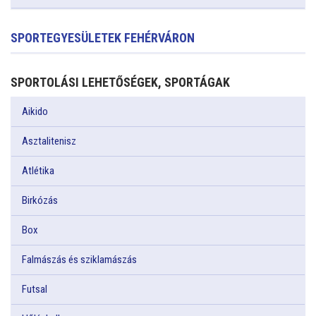
SPORTEGYESÜLETEK FEHÉRVÁRON
SPORTOLÁSI LEHETŐSÉGEK, SPORTÁGAK
Aikido
Asztalitenisz
Atlétika
Birkózás
Box
Falmászás és sziklamászás
Futsal