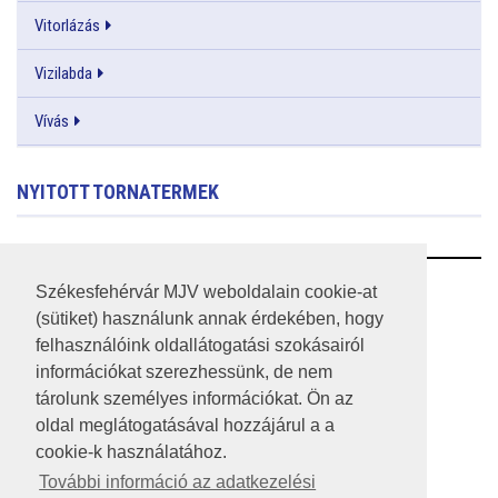
Vitorlázás
Vizilabda
Vívás
NYITOTT TORNATERMEK
RSS
Székesfehérvár MJV weboldalain cookie-at
(sütiket) használunk annak érdekében, hogy
A HONLAP 2017.03.31-I ÁLLAPOTA
felhasználóink oldallátogatási szokásairól
információkat szerezhessünk, de nem
JOGI NYILATKOZAT
tárolunk személyes információkat. Ön az
IMPRESSZUM
oldal meglátogatásával hozzájárul a a
cookie-k használatához.
MÉDIAAJÁNLAT
További információ az adatkezelési