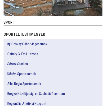
SPORT
SPORTLÉTESÍTMÉNYEK
Ifj. Ocskay Gábor Jégcsarnok
Csitáry G. Emil Uszoda
Sóstói Stadion
Köfém Sportcsarnok
Alba Regia Sportcsarnok
Bregyó Közi Ifjúsági és Szabadidőcentrum
Regionális Atlétikai Központ