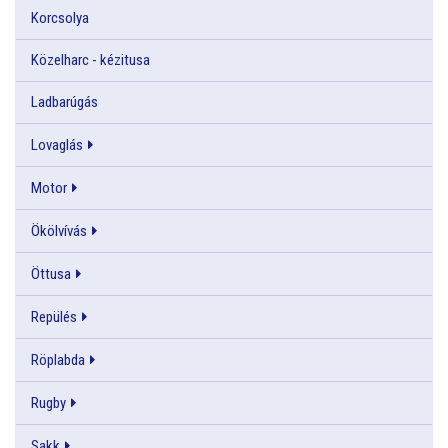
Korcsolya
Közelharc - kézitusa
Ladbarúgás
Lovaglás
Motor
Ökölvívás
Öttusa
Repülés
Röplabda
Rugby
Sakk