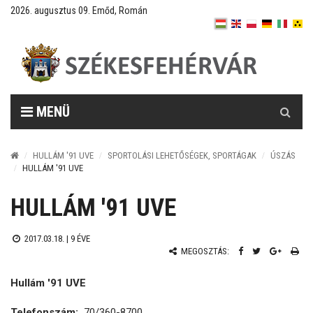
2026. augusztus 09. Emőd, Román
Keresés
MENÜ
HULLÁM '91 UVE
SPORTOLÁSI LEHETŐSÉGEK, SPORTÁGAK
ÚSZÁS
HULLÁM '91 UVE
HULLÁM '91 UVE
2017.03.18. |
9 ÉVE
MEGOSZTÁS:
Hullám '91 UVE
Telefonszám:
70/360-8700