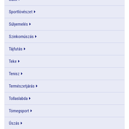
Sportlövészet
Súlyemelés
Szinkornúszás
Tájfutás
Teke
Tenisz
Természetjárás
Tollaslabda
Tömegsport
Úszás