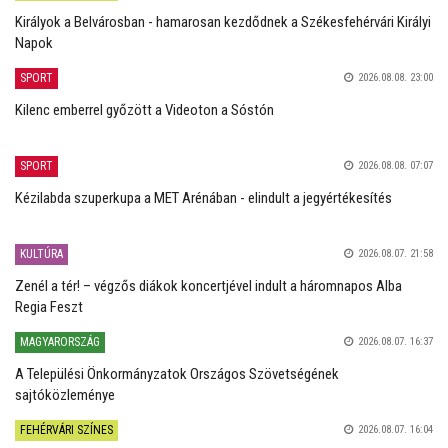
Királyok a Belvárosban - hamarosan kezdődnek a Székesfehérvári Királyi
Napok
SPORT
2026.08.08. 23:00
Kilenc emberrel győzött a Videoton a Sóstón
SPORT
2026.08.08. 07:07
Kézilabda szuperkupa a MET Arénában - elindult a jegyértékesítés
KULTÚRA
2026.08.07. 21:58
Zenél a tér! – végzős diákok koncertjével indult a háromnapos Alba
Regia Feszt
MAGYARORSZÁG
2026.08.07. 16:37
A Települési Önkormányzatok Országos Szövetségének
sajtóközleménye
FEHÉRVÁRI SZÍNES
2026.08.07. 16:04