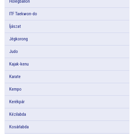
Hőlégballon
ITF Taekwon-do
Íjászat
Jégkorong
Judo
Kajak-kenu
Karate
Kempo
Kerékpár
Kézilabda
Kosárlabda