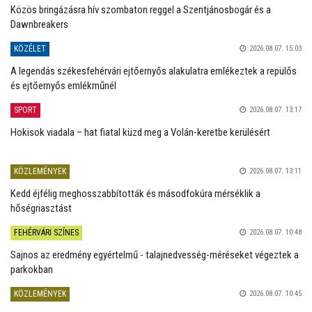
Közös bringázásra hív szombaton reggel a Szentjánosbogár és a
Dawnbreakers
KÖZÉLET
2026.08.07. 15:03
A legendás székesfehérvári ejtőernyős alakulatra emlékeztek a repülős
és ejtőernyős emlékműnél
SPORT
2026.08.07. 13:17
Hokisok viadala – hat fiatal küzd meg a Volán-keretbe kerülésért
KÖZLEMÉNYEK
2026.08.07. 13:11
Kedd éjfélig meghosszabbították és másodfokúra mérséklik a
hőségriasztást
FEHÉRVÁRI SZÍNES
2026.08.07. 10:48
Sajnos az eredmény egyértelmű - talajnedvesség-méréseket végeztek a
parkokban
KÖZLEMÉNYEK
2026.08.07. 10:45