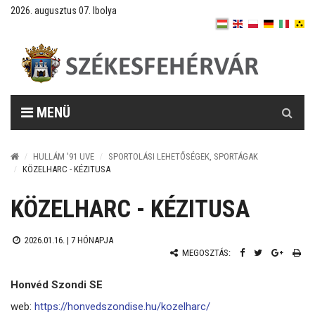
2026. augusztus 07. Ibolya
Keresés
MENÜ
HULLÁM '91 UVE
SPORTOLÁSI LEHETŐSÉGEK, SPORTÁGAK
KÖZELHARC - KÉZITUSA
KÖZELHARC - KÉZITUSA
2026.01.16. |
7 HÓNAPJA
MEGOSZTÁS:
Honvéd Szondi SE
web:
https://honvedszondise.hu/kozelharc/