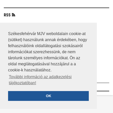
RSS
A HONLAP 2017.03.31-I ÁLLAPOTA
Székesfehérvár MJV weboldalain cookie-at
JOGI NYILATKOZAT
(sütiket) használunk annak érdekében, hogy
IMPRESSZUM
felhasználóink oldallátogatási szokásairól
információkat szerezhessünk, de nem
MÉDIAAJÁNLAT
tárolunk személyes információkat. Ön az
oldal meglátogatásával hozzájárul a a
KÖZÉRDEKŰ ADATOK
cookie-k használatához.
ADATVÉDELEM
További információ az adatkezelési
tájékoztatóban!
©2023 SZÉKESFEHÉRVÁR MEGYEI JOGÚ VÁROS
OK