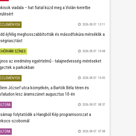
kisok viadala – hat fiatal küzd meg a Volán-keretbe
rülésért
ÖZLEMÉNYEK
2026.08.07. 13:11
dd éjfélig meghosszabbították és másodfokúra mérséklik a
ségriasztást
EHÉRVÁRI SZÍNES
2026.08.07. 10:48
jnos az eredmény egyértelmű - talajnedvesség-méréseket
geztek a parkokban
ÖZLEMÉNYEK
2026.08.07. 10:45
Bem József utca környékén, a Bartók Béla téren és
sfaludon lesz áramszünet augusztus 10-én
ULTÚRA
2026.08.07. 08:37
sárnap folytatódik a Hangból Kép programsorozat a
rkocs-szobornál
ULTÚRA
2026.08.07. 07:08