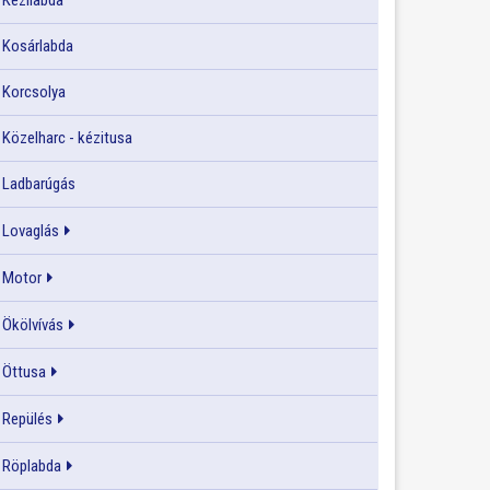
Kézilabda
Kosárlabda
Korcsolya
Közelharc - kézitusa
Ladbarúgás
Lovaglás
Motor
Ökölvívás
Öttusa
Repülés
Röplabda