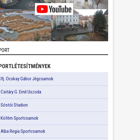
PORT
PORTLÉTESÍTMÉNYEK
Ifj. Ocskay Gábor Jégcsarnok
Csitáry G. Emil Uszoda
Sóstói Stadion
Köfém Sportcsarnok
Alba Regia Sportcsarnok