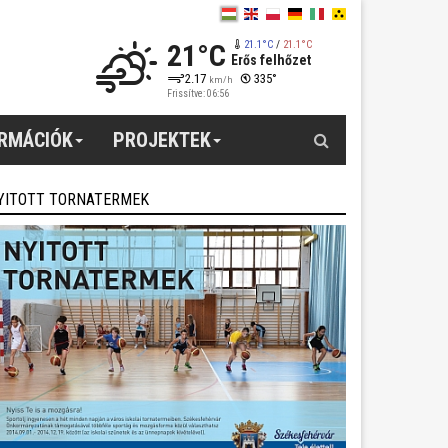
21°C
21.1°C
/
21.1°C
Erős felhőzet
2.17
335°
km/h
Frissítve: 06:56
Keresés
ORMÁCIÓK
PROJEKTEK
YITOTT TORNATERMEK