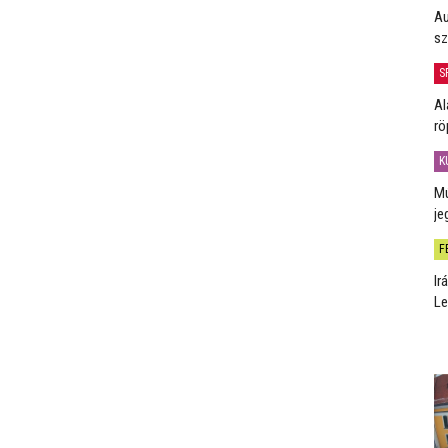
Au
sz
S
Al
rö
K
Mú
je
F
Ir
Le