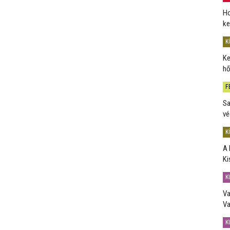
Ho
ke
K
Ke
hő
F
Sa
vé
K
A 
Ki
K
Va
Va
K