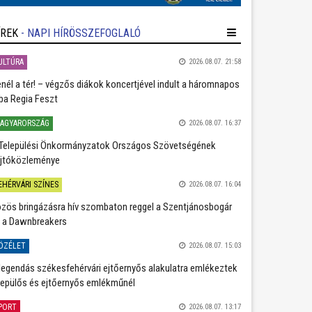
ÍREK
- NAPI HÍRÖSSZEFOGLALÓ
ULTÚRA
2026.08.07. 21:58
nél a tér! – végzős diákok koncertjével indult a háromnapos
ba Regia Feszt
AGYARORSZÁG
2026.08.07. 16:37
Települési Önkormányzatok Országos Szövetségének
jtóközleménye
EHÉRVÁRI SZÍNES
2026.08.07. 16:04
zös bringázásra hív szombaton reggel a Szentjánosbogár
 a Dawnbreakers
ÖZÉLET
2026.08.07. 15:03
legendás székesfehérvári ejtőernyős alakulatra emlékeztek
repülős és ejtőernyős emlékműnél
PORT
2026.08.07. 13:17