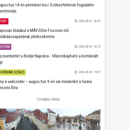
gusztus 14-én pénteken lesz Székesfehérvár fogadalmi
entmiséje
PORT
2026.08.07. 06:42
aposan átalakul a MÁV Előre Foxconn női
plabdacsapatának játékoskerete
ULTÚRA
2026.08.06. 20:23
zeumbérlet a Királyi Napokra - féláronkapható a kombinált
gy
EHÉRVÁRI SZÍNES
2026.08.06. 19:07
ány a vadszeder – augusztus 9-én vár mindenkit a túrára
ncsés Rita
TOVÁBBI HÍREK