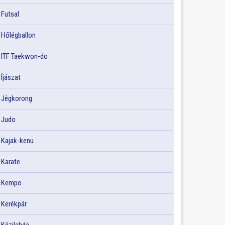
Futsal
Hőlégballon
ITF Taekwon-do
Íjászat
Jégkorong
Judo
Kajak-kenu
Karate
Kempo
Kerékpár