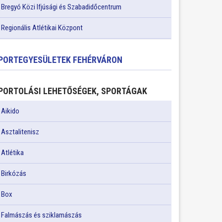
Bregyó Közi Ifjúsági és Szabadidőcentrum
Regionális Atlétikai Központ
PORTEGYESÜLETEK FEHÉRVÁRON
PORTOLÁSI LEHETŐSÉGEK, SPORTÁGAK
Aikido
Asztalitenisz
Atlétika
Birkózás
Box
Falmászás és sziklamászás