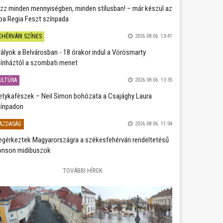
zz minden mennyiségben, minden stílusban! – már készül az
ba Regia Feszt színpada
EHÉRVÁRI SZÍNES
2026.08.06. 13:41
rályok a Belvárosban - 18 órakor indul a Vörösmarty
ínháztól a szombati menet
ULTÚRA
2026.08.06. 13:35
etykafészek – Neil Simon bohózata a Csajághy Laura
ínpadon
AZDASÁG
2026.08.06. 11:04
gérkeztek Magyarországra a székesfehérvári rendeltetésű
nson midibuszok
TOVÁBBI HÍREK