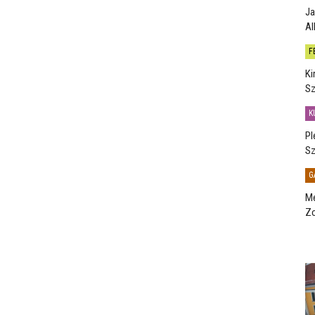
Ja
Al
F
Ki
Sz
K
Pl
Sz
G
Me
Zo