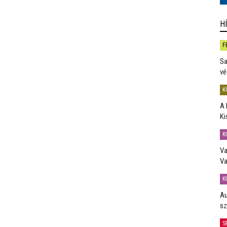
H
F
Sa
vé
K
A 
Ki
K
Va
Va
K
Au
sz
S