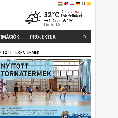
32°C
31.9°C
/
31.9°C
Erős felhőzet
8.17
349°
km/h
Frissítve: 11:56
Keresés
ORMÁCIÓK
PROJEKTEK
YITOTT TORNATERMEK