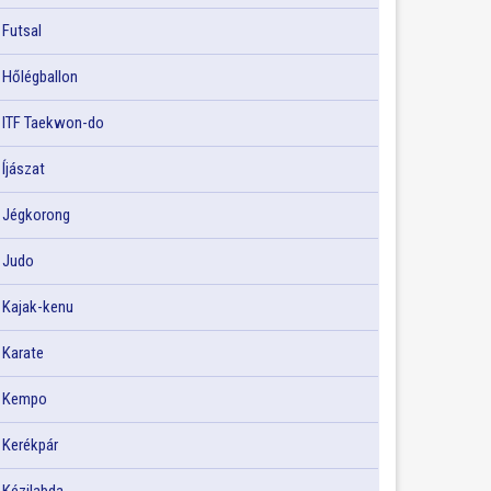
Futsal
Hőlégballon
ITF Taekwon-do
Íjászat
Jégkorong
Judo
Kajak-kenu
Karate
Kempo
Kerékpár