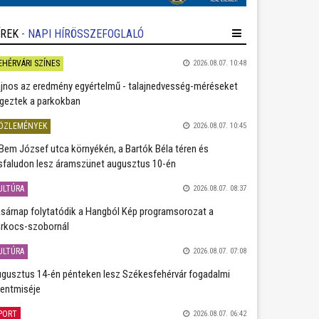
ÍREK
- NAPI HÍRÖSSZEFOGLALÓ
EHÉRVÁRI SZÍNES
2026.08.07. 10:48
jnos az eredmény egyértelmű - talajnedvesség-méréseket
geztek a parkokban
ÖZLEMÉNYEK
2026.08.07. 10:45
Bem József utca környékén, a Bartók Béla téren és
sfaludon lesz áramszünet augusztus 10-én
ULTÚRA
2026.08.07. 08:37
sárnap folytatódik a Hangból Kép programsorozat a
rkocs-szobornál
ULTÚRA
2026.08.07. 07:08
gusztus 14-én pénteken lesz Székesfehérvár fogadalmi
entmiséje
PORT
2026.08.07. 06:42