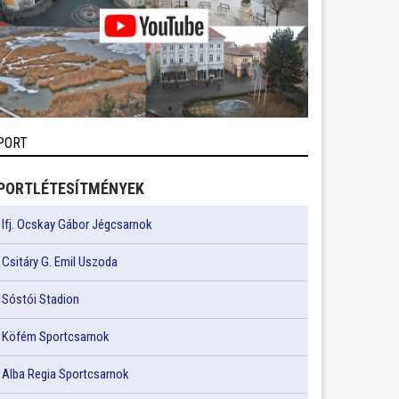
PORT
PORTLÉTESÍTMÉNYEK
Ifj. Ocskay Gábor Jégcsarnok
Csitáry G. Emil Uszoda
Sóstói Stadion
Köfém Sportcsarnok
Alba Regia Sportcsarnok