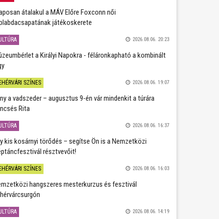
aposan átalakul a MÁV Előre Foxconn női
plabdacsapatának játékoskerete
ULTÚRA
2026.08.06. 20:23
zeumbérlet a Királyi Napokra - féláronkapható a kombinált
gy
EHÉRVÁRI SZÍNES
2026.08.06. 19:07
ány a vadszeder – augusztus 9-én vár mindenkit a túrára
ncsés Rita
ULTÚRA
2026.08.06. 16:37
y kis kosárnyi törődés – segítse Ön is a Nemzetközi
ptáncfesztivál résztvevőit!
EHÉRVÁRI SZÍNES
2026.08.06. 16:03
mzetközi hangszeres mesterkurzus és fesztivál
hérvárcsurgón
ULTÚRA
2026.08.06. 14:19