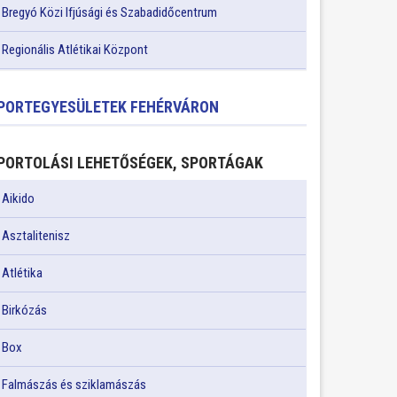
Bregyó Közi Ifjúsági és Szabadidőcentrum
Regionális Atlétikai Központ
PORTEGYESÜLETEK FEHÉRVÁRON
PORTOLÁSI LEHETŐSÉGEK, SPORTÁGAK
Aikido
Asztalitenisz
Atlétika
Birkózás
Box
Falmászás és sziklamászás