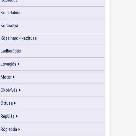
Kézilabda
Kosárlabda
Korcsolya
Közelharc - kézitusa
Ladbarúgás
Lovaglás
Motor
Ökölvívás
Öttusa
Repülés
Röplabda