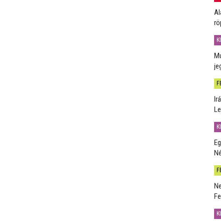
Al
rö
K
Mú
je
F
Ir
Le
K
Eg
Né
F
Ne
Fe
K