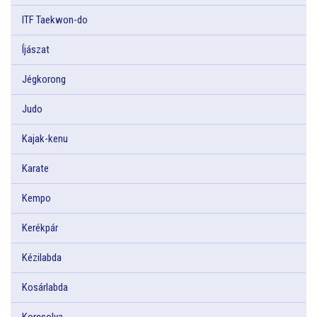
ITF Taekwon-do
Íjászat
Jégkorong
Judo
Kajak-kenu
Karate
Kempo
Kerékpár
Kézilabda
Kosárlabda
Korcsolya