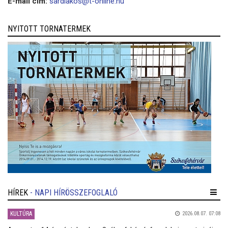
E-mail cím:
sardiakos@t-online.hu
NYITOTT TORNATERMEK
HÍREK
- NAPI HÍRÖSSZEFOGLALÓ
KULTÚRA
2026.08.07. 07:08