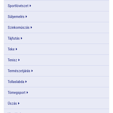
Sportlövészet
Súlyemelés
Szinkornúszás
Tájfutás
Teke
Tenisz
Természetjárás
Tollaslabda
Tömegsport
Úszás