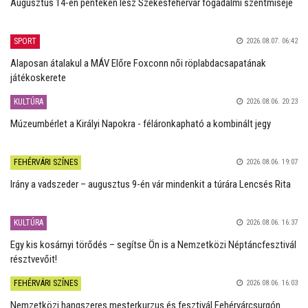
Augusztus 14-én pénteken lesz Székesfehérvár fogadalmi szentmiséje
SPORT
2026.08.07. 06:42
Alaposan átalakul a MÁV Előre Foxconn női röplabdacsapatának
játékoskerete
KULTÚRA
2026.08.06. 20:23
Múzeumbérlet a Királyi Napokra - féláronkapható a kombinált jegy
FEHÉRVÁRI SZÍNES
2026.08.06. 19:07
Irány a vadszeder – augusztus 9-én vár mindenkit a túrára Lencsés Rita
KULTÚRA
2026.08.06. 16:37
Egy kis kosárnyi törődés – segítse Ön is a Nemzetközi Néptáncfesztivál
résztvevőit!
FEHÉRVÁRI SZÍNES
2026.08.06. 16:03
Nemzetközi hangszeres mesterkurzus és fesztivál Fehérvárcsurgón