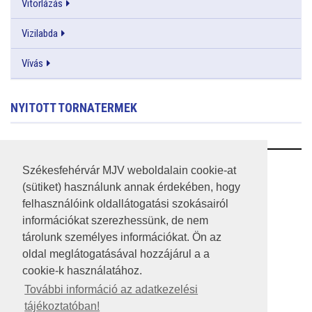
Vitorlázás
Vizilabda
Vívás
NYITOTT TORNATERMEK
RSS
Székesfehérvár MJV weboldalain cookie-at
(sütiket) használunk annak érdekében, hogy
A HONLAP 2017.03.31-I ÁLLAPOTA
felhasználóink oldallátogatási szokásairól
információkat szerezhessünk, de nem
JOGI NYILATKOZAT
tárolunk személyes információkat. Ön az
IMPRESSZUM
oldal meglátogatásával hozzájárul a a
cookie-k használatához.
MÉDIAAJÁNLAT
További információ az adatkezelési
tájékoztatóban!
KÖZÉRDEKŰ ADATOK