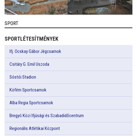
SPORT
SPORTLÉTESÍTMÉNYEK
Ifj. Ocskay Gábor Jégcsarnok
Csitáry G. Emil Uszoda
Sóstói Stadion
Köfém Sportcsarnok
Alba Regia Sportcsarnok
Bregyó Közi Ifjúsági és Szabadidőcentrum
Regionális Atlétikai Központ