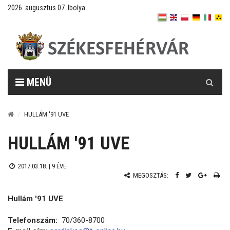
2026. augusztus 07. Ibolya
Keresés
MENÜ
HULLÁM '91 UVE
HULLÁM '91 UVE
2017.03.18. |
9 ÉVE
MEGOSZTÁS:
Hullám '91 UVE
Telefonszám:
70/360-8700