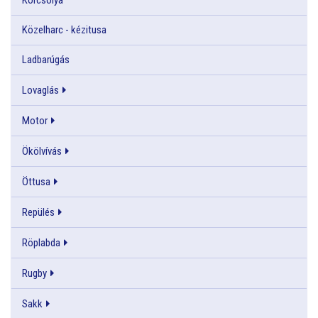
Közelharc - kézitusa
Ladbarúgás
Lovaglás
Motor
Ökölvívás
Öttusa
Repülés
Röplabda
Rugby
Sakk