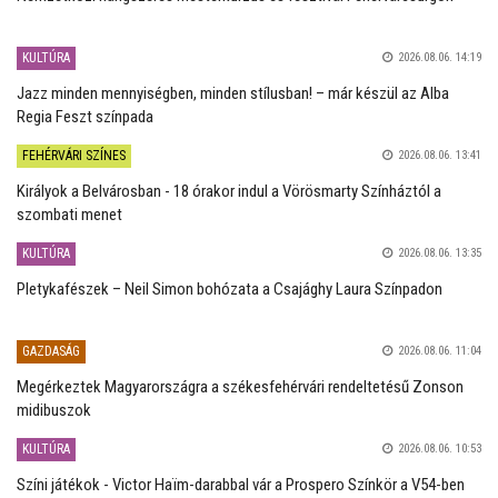
KULTÚRA
2026.08.06. 14:19
Jazz minden mennyiségben, minden stílusban! – már készül az Alba
Regia Feszt színpada
FEHÉRVÁRI SZÍNES
2026.08.06. 13:41
Királyok a Belvárosban - 18 órakor indul a Vörösmarty Színháztól a
szombati menet
KULTÚRA
2026.08.06. 13:35
Pletykafészek – Neil Simon bohózata a Csajághy Laura Színpadon
GAZDASÁG
2026.08.06. 11:04
Megérkeztek Magyarországra a székesfehérvári rendeltetésű Zonson
midibuszok
KULTÚRA
2026.08.06. 10:53
Színi játékok - Victor Haïm-darabbal vár a Prospero Színkör a V54-ben