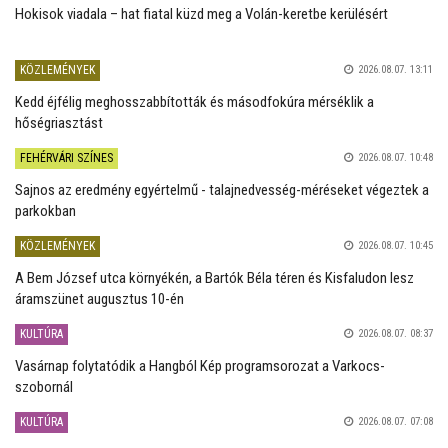
Hokisok viadala – hat fiatal küzd meg a Volán-keretbe kerülésért
KÖZLEMÉNYEK
2026.08.07. 13:11
Kedd éjfélig meghosszabbították és másodfokúra mérséklik a
hőségriasztást
FEHÉRVÁRI SZÍNES
2026.08.07. 10:48
Sajnos az eredmény egyértelmű - talajnedvesség-méréseket végeztek a
parkokban
KÖZLEMÉNYEK
2026.08.07. 10:45
A Bem József utca környékén, a Bartók Béla téren és Kisfaludon lesz
áramszünet augusztus 10-én
KULTÚRA
2026.08.07. 08:37
Vasárnap folytatódik a Hangból Kép programsorozat a Varkocs-
szobornál
KULTÚRA
2026.08.07. 07:08