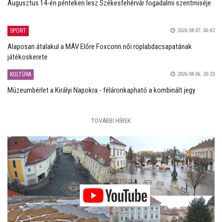
Augusztus 14-én pénteken lesz Székesfehérvár fogadalmi szentmiséje
SPORT
2026.08.07. 06:42
Alaposan átalakul a MÁV Előre Foxconn női röplabdacsapatának
játékoskerete
KULTÚRA
2026.08.06. 20:23
Múzeumbérlet a Királyi Napokra - féláronkapható a kombinált jegy
TOVÁBBI HÍREK