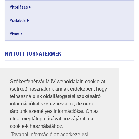
Vitorlázás
Vizilabda
Vívás
NYITOTT TORNATERMEK
RSS
Székesfehérvár MJV weboldalain cookie-at
(sütiket) használunk annak érdekében, hogy
A HONLAP 2017.03.31-I ÁLLAPOTA
felhasználóink oldallátogatási szokásairól
információkat szerezhessünk, de nem
JOGI NYILATKOZAT
tárolunk személyes információkat. Ön az
IMPRESSZUM
oldal meglátogatásával hozzájárul a a
cookie-k használatához.
MÉDIAAJÁNLAT
További információ az adatkezelési