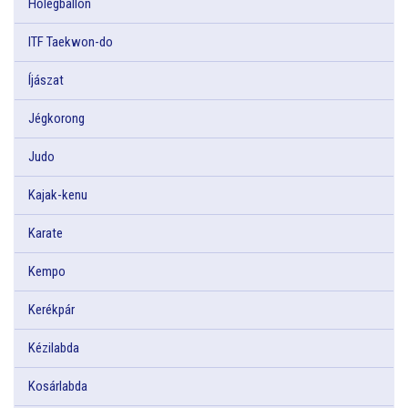
Hőlégballon
ITF Taekwon-do
Íjászat
Jégkorong
Judo
Kajak-kenu
Karate
Kempo
Kerékpár
Kézilabda
Kosárlabda