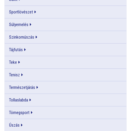
Sportlövészet
Súlyemelés
Szinkornúszás
Tájfutás
Teke
Tenisz
Természetjárás
Tollaslabda
Tömegsport
Úszás