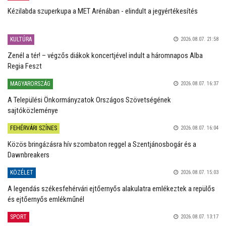
Kézilabda szuperkupa a MET Arénában - elindult a jegyértékesítés
KULTÚRA
2026.08.07. 21:58
Zenél a tér! – végzős diákok koncertjével indult a háromnapos Alba
Regia Feszt
MAGYARORSZÁG
2026.08.07. 16:37
A Települési Önkormányzatok Országos Szövetségének
sajtóközleménye
FEHÉRVÁRI SZÍNES
2026.08.07. 16:04
Közös bringázásra hív szombaton reggel a Szentjánosbogár és a
Dawnbreakers
KÖZÉLET
2026.08.07. 15:03
A legendás székesfehérvári ejtőernyős alakulatra emlékeztek a repülős
és ejtőernyős emlékműnél
SPORT
2026.08.07. 13:17