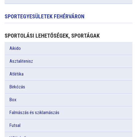
SPORTEGYESÜLETEK FEHÉRVÁRON
SPORTOLÁSI LEHETŐSÉGEK, SPORTÁGAK
Aikido
Asztalitenisz
Atlétika
Birkózás
Box
Falmászás és sziklamászás
Futsal