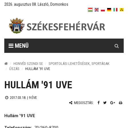
2026. augusztus 08. László, Domonkos
Keresés
MENÜ
HONVÉD SZONDI SE
SPORTOLÁSI LEHETŐSÉGEK, SPORTÁGAK
ÚSZÁS
HULLÁM '91 UVE
HULLÁM '91 UVE
2017.03.18. |
9 ÉVE
MEGOSZTÁS:
Hullám '91 UVE
Telefonszám:
70/360-8700