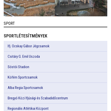
SPORT
SPORTLÉTESÍTMÉNYEK
Ifj. Ocskay Gábor Jégcsarnok
Csitáry G. Emil Uszoda
Sóstói Stadion
Köfém Sportcsarnok
Alba Regia Sportcsarnok
Bregyó Közi Ifjúsági és Szabadidőcentrum
Regionális Atlétikai Központ