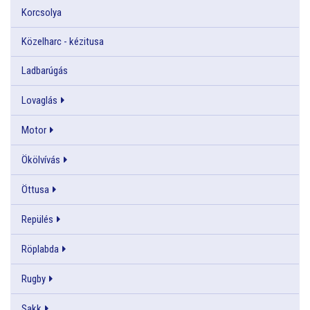
Korcsolya
Közelharc - kézitusa
Ladbarúgás
Lovaglás
Motor
Ökölvívás
Öttusa
Repülés
Röplabda
Rugby
Sakk