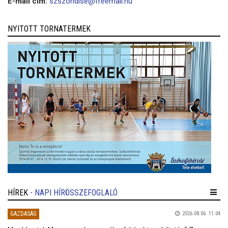
E-mail cím:
szszondise@freemail.hu
NYITOTT TORNATERMEK
HÍREK
- NAPI HÍRÖSSZEFOGLALÓ
GAZDASÁG
2026.08.06. 11:04