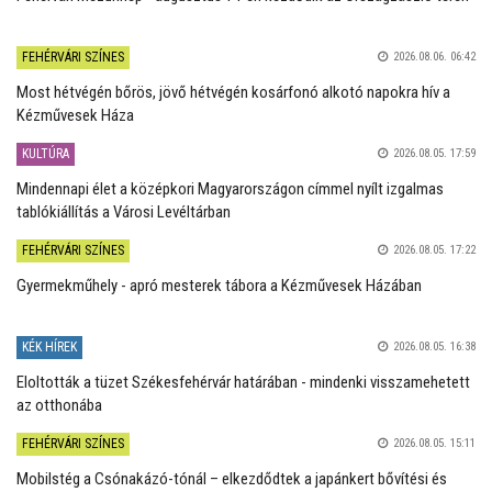
FEHÉRVÁRI SZÍNES
2026.08.06. 06:42
Most hétvégén bőrös, jövő hétvégén kosárfonó alkotó napokra hív a
Kézművesek Háza
KULTÚRA
2026.08.05. 17:59
Mindennapi élet a középkori Magyarországon címmel nyílt izgalmas
tablókiállítás a Városi Levéltárban
FEHÉRVÁRI SZÍNES
2026.08.05. 17:22
Gyermekműhely - apró mesterek tábora a Kézművesek Házában
KÉK HÍREK
2026.08.05. 16:38
Eloltották a tüzet Székesfehérvár határában - mindenki visszamehetett
az otthonába
FEHÉRVÁRI SZÍNES
2026.08.05. 15:11
Mobilstég a Csónakázó-tónál – elkezdődtek a japánkert bővítési és