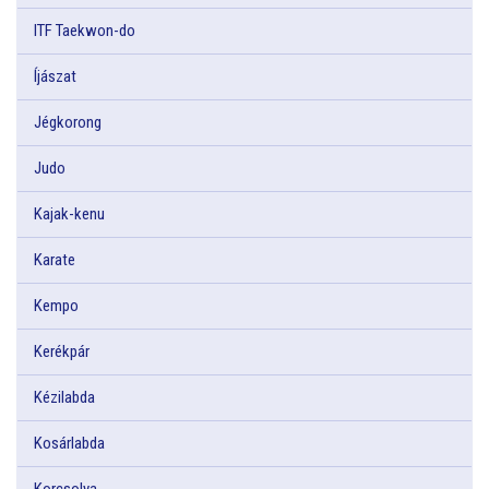
ITF Taekwon-do
Íjászat
Jégkorong
Judo
Kajak-kenu
Karate
Kempo
Kerékpár
Kézilabda
Kosárlabda
Korcsolya