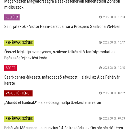
Megérkeztek Magyarországra a székesfehérvári rendeltetésű Zonson
midibuszok
KULTÚRA
2026.08.06. 10:53
Színi játékok - Victor Haïm-darabbal vár a Prospero Színkör a V54-ben
FEHÉRVÁRI SZÍNES
2026.08.06. 10:47
Ősszel folytatja az ingyenes, szülésre felkészítő tanfolyamokat az
Egészségfejlesztési Iroda
SPORT
2026.08.06. 10:45
Szerb center érkezett, másodedző távozott – alakul az Alba Fehérvár
kerete
VÁROSTÖRTÉNET
2026.08.06. 09:52
„Mondd el fiaidnak!” - a zsidóság múltja Székesfehérváron
FEHÉRVÁRI SZÍNES
2026.08.06. 07:03
Fehérvári Mézünnep - augusztus 14-én kezdődik az Országzászló téren