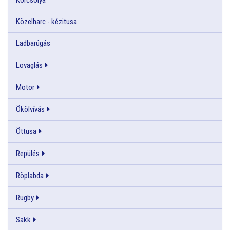
Közelharc - kézitusa
Ladbarúgás
Lovaglás
Motor
Ökölvívás
Öttusa
Repülés
Röplabda
Rugby
Sakk