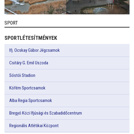
SPORT
SPORTLÉTESÍTMÉNYEK
Ifj. Ocskay Gábor Jégcsarnok
Csitáry G. Emil Uszoda
Sóstói Stadion
Köfém Sportcsarnok
Alba Regia Sportcsarnok
Bregyó Közi Ifjúsági és Szabadidőcentrum
Regionális Atlétikai Központ