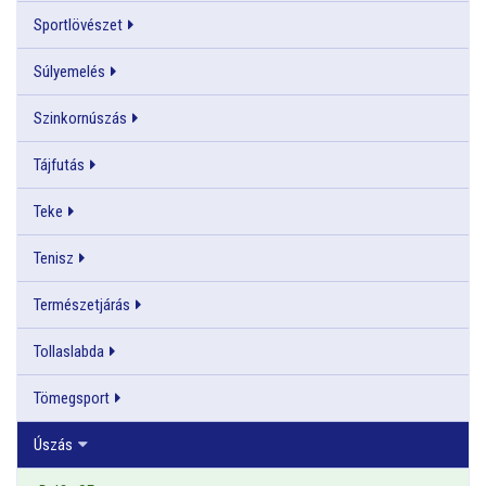
Sportlövészet
Súlyemelés
Szinkornúszás
Tájfutás
Teke
Tenisz
Természetjárás
Tollaslabda
Tömegsport
Úszás