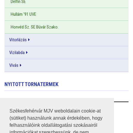
Delfin SE
Hullám '91 UVE
Honvéd Sz. SE Búvár Szako.
Vitorlázás
Vizilabda
Vívás
NYITOTT TORNATERMEK
RSS
Székesfehérvár MJV weboldalain cookie-at
(sütiket) használunk annak érdekében, hogy
A HONLAP 2017.03.31-I ÁLLAPOTA
felhasználóink oldallátogatási szokásairól
információkat szerezhessünk, de nem