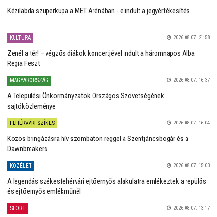
Kézilabda szuperkupa a MET Arénában - elindult a jegyértékesítés
KULTÚRA
2026.08.07. 21:58
Zenél a tér! – végzős diákok koncertjével indult a háromnapos Alba
Regia Feszt
MAGYARORSZÁG
2026.08.07. 16:37
A Települési Önkormányzatok Országos Szövetségének
sajtóközleménye
FEHÉRVÁRI SZÍNES
2026.08.07. 16:04
Közös bringázásra hív szombaton reggel a Szentjánosbogár és a
Dawnbreakers
KÖZÉLET
2026.08.07. 15:03
A legendás székesfehérvári ejtőernyős alakulatra emlékeztek a repülős
és ejtőernyős emlékműnél
SPORT
2026.08.07. 13:17