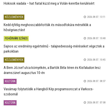
Hokisok viadala – hat fiatal küzd meg a Volán-keretbe kerülésért
KÖZLEMÉNYEK
2026.08.07. 13:11
Kedd éjfélig meghosszabbították és másodfokúra mérséklik a
hőségriasztást
FEHÉRVÁRI SZÍNES
2026.08.07. 10:48
Sajnos az eredmény egyértelmű - talajnedvesség-méréseket végeztek a
parkokban
KÖZLEMÉNYEK
2026.08.07. 10:45
A Bem József utca környékén, a Bartók Béla téren és Kisfaludon lesz
áramszünet augusztus 10-én
KULTÚRA
2026.08.07. 08:37
Vasárnap folytatódik a Hangból Kép programsorozat a Varkocs-
szobornál
KULTÚRA
2026.08.07. 07:08