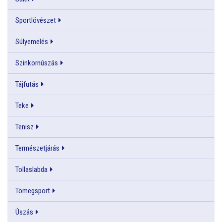
Sportlövészet
Súlyemelés
Szinkornúszás
Tájfutás
Teke
Tenisz
Természetjárás
Tollaslabda
Tömegsport
Úszás