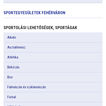
SPORTEGYESÜLETEK FEHÉRVÁRON
SPORTOLÁSI LEHETŐSÉGEK, SPORTÁGAK
Aikido
Asztalitenisz
Atlétika
Birkózás
Box
Falmászás és sziklamászás
Futsal