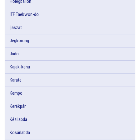
Hőlégballon
ITF Taekwon-do
Íjászat
Jégkorong
Judo
Kajak-kenu
Karate
Kempo
Kerékpár
Kézilabda
Kosárlabda