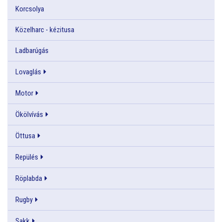
Korcsolya
Közelharc - kézitusa
Ladbarúgás
Lovaglás
Motor
Ökölvívás
Öttusa
Repülés
Röplabda
Rugby
Sakk