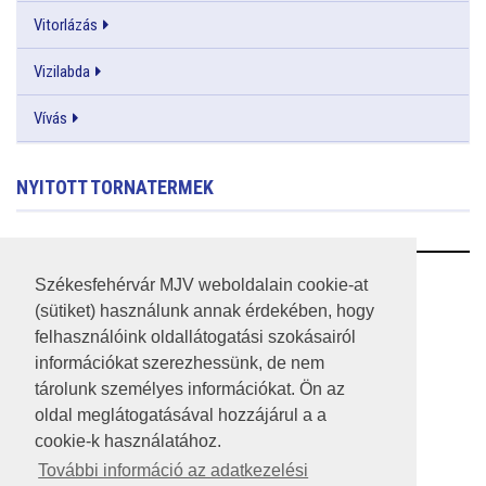
Vitorlázás
Vizilabda
Vívás
NYITOTT TORNATERMEK
RSS
Székesfehérvár MJV weboldalain cookie-at
(sütiket) használunk annak érdekében, hogy
A HONLAP 2017.03.31-I ÁLLAPOTA
felhasználóink oldallátogatási szokásairól
információkat szerezhessünk, de nem
JOGI NYILATKOZAT
tárolunk személyes információkat. Ön az
IMPRESSZUM
oldal meglátogatásával hozzájárul a a
cookie-k használatához.
MÉDIAAJÁNLAT
További információ az adatkezelési