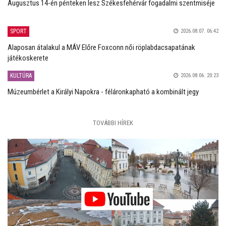
Augusztus 14-én pénteken lesz Székesfehérvár fogadalmi szentmiséje
SPORT
2026.08.07. 06:42
Alaposan átalakul a MÁV Előre Foxconn női röplabdacsapatának
játékoskerete
KULTÚRA
2026.08.06. 20:23
Múzeumbérlet a Királyi Napokra - féláronkapható a kombinált jegy
TOVÁBBI HÍREK