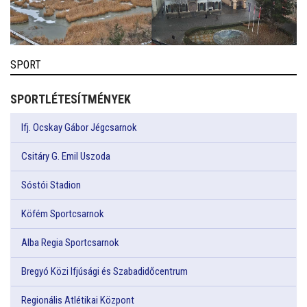
SPORT
SPORTLÉTESÍTMÉNYEK
Ifj. Ocskay Gábor Jégcsarnok
Csitáry G. Emil Uszoda
Sóstói Stadion
Köfém Sportcsarnok
Alba Regia Sportcsarnok
Bregyó Közi Ifjúsági és Szabadidőcentrum
Regionális Atlétikai Központ